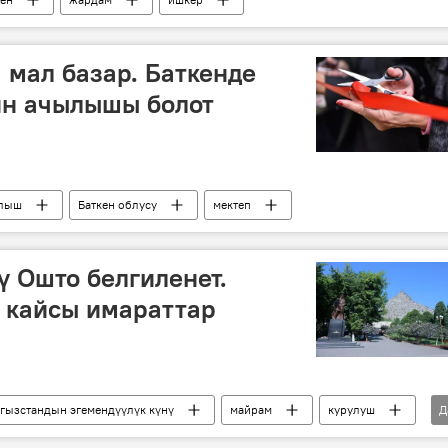
 мал базар. Баткенде
ин ачылышы болот
лыш
Баткен облусу
мектеп
ү Ошто белгиленет.
 кайсы имараттар
гызстандын эгемендүүлүк күнү
майрам
курулуш
Д
стадион
Ош мамлекеттик университети (ОшМУ)