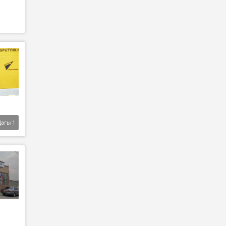
Дагы
1