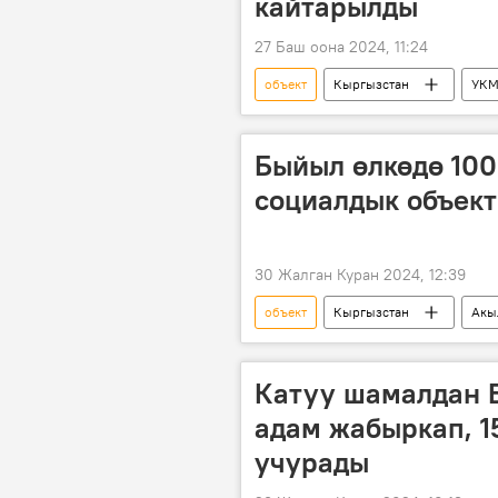
кайтарылды
27 Баш оона 2024, 11:24
объект
Кыргызстан
УК
кайтаруу
Быйыл өлкөдө 100
социалдык объект
30 Жалган Куран 2024, 12:39
объект
Кыргызстан
Акы
Катуу шамалдан Б
адам жабыркап, 1
учурады