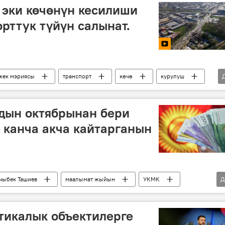
 эки көчөнүн кесилиши
рттук түйүн салынат.
кек мэриясы
транспорт
көчө
курулуш
дын октябрынан бери
 канча акча кайтарганын
чыбек Ташиев
маалымат жыйын
УКМК
Д
тикалык объектилерге