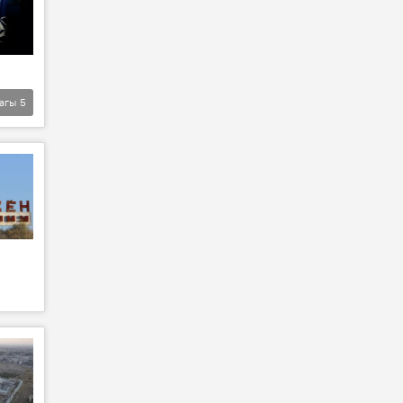
агы
5