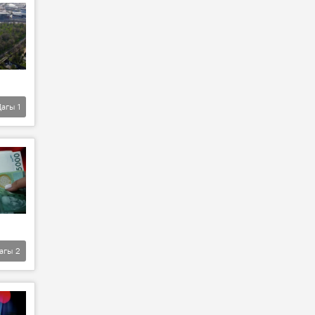
Дагы
1
агы
2