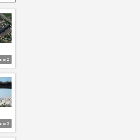
агы
2
агы
3