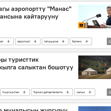
агы аэропортту "Манас"
лансына кайтарууну
кал
аэропорт
тапшырма
баланс
Д
ңы туристтик
жылга салыктан бошотуу
Кыргызстан
Туризм департаменти
салык
Д
сы
Кыял Кенжематова
р мунапысын жүргүзүү