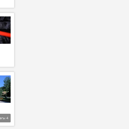
агы
4