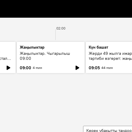
02:00
Жаңылыктар
Күн башат
F
Жаңылыктар. Чыгарылыш
Жерди 49 жылга ижар
стала
09:00
тартиби өзгөрөт: жаңы
эмнени көздөйт?
09:00
09:05
4 мин
44 мин
Керек убакытты тандоо