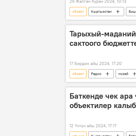
29 Жалган Куран 2024, 10:13
объект
Кыргызстан
Биш
Тарыхый-маданий
сактоого бюджетт
17 Бирдин айы 2024, 17:20
объект
Радио
музей
Кыргызстан
Баткенде чек ара
объектилер калыб
12 Үчтүн айы 2024, 17:17
объект
Кыргызстан
Бат