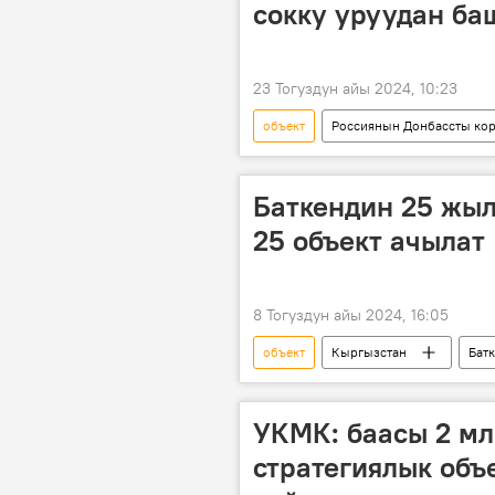
сокку уруудан ба
23 Тогуздун айы 2024, 10:23
объект
Россиянын Донбассты кор
Украина
атайын операция
Баткендин 25 жыл
25 объект ачылат
8 Тогуздун айы 2024, 16:05
объект
Кыргызстан
Бат
УКМК: баасы 2 мл
стратегиялык объ