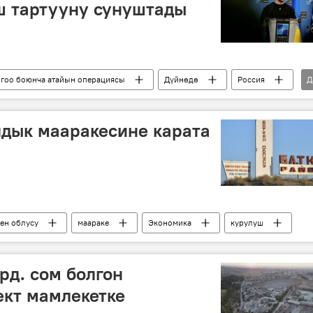
ш тартууну сунуштады
гоо боюнча атайын операциясы
Дүйнөдө
Россия
Д
сокку
энергетика
Владимир Зеленский
дык мааракесине карата
кен облусу
маараке
Экономика
курулуш
рд. сом болгон
ект мамлекетке