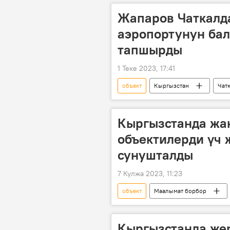
Жапаров Чаткалд
аэропортунун ба
тапшырды
1 Теке 2023, 17:41
объект
Кыргызстан
Чат
аэровокзал
Видео
Кыргызстанда жа
объектилерди үч 
сунушталды
7 Кулжа 2023, 11:23
объект
Маалымат борбор
мейманкана
Тоо-лыжа база
Кыргызстанда же