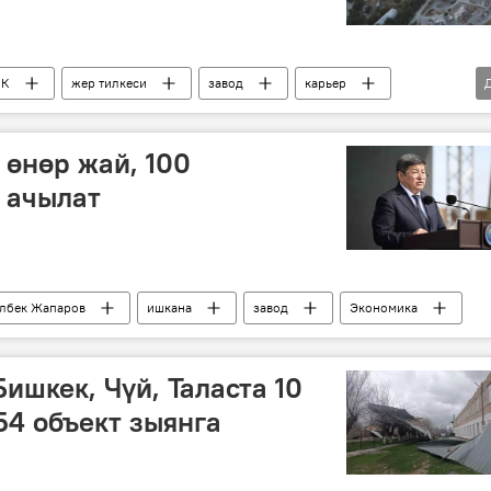
МК
жер тилкеси
завод
карьер
 өнөр жай, 100
 ачылат
лбек Жапаров
ишкана
завод
Экономика
ишкек, Чүй, Таласта 10
54 объект зыянга