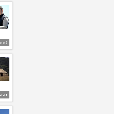
агы
2
агы
3