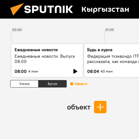
Кыргызстан
00:00
01:00
Ежедневные новости
Будь в курсе
Ежедневные новости. Выпуск
Федерация тхэквондо IT
08:00
рассказала, как команда 
жертвой мошенников
08:00
08:04
4 мин
40 мин
Кечээ
Бүгүн
Эфирге
объект