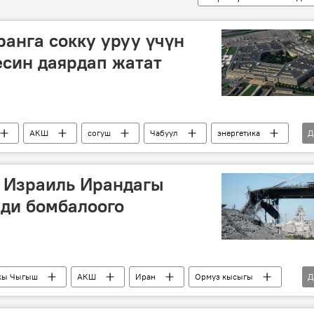
анга сокку уруу үчүн
син даярдап жатат
АКШ
согуш
Чабуул
энергетика
Д
Израиль Ирандагы
ди бомбалоого
кы Чыгыш
АКШ
Иран
Ормуз кысыгы
Д
диалог