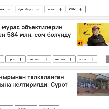
кек
Чүй облусу
шамал
ӨКМ
 мурас объектилерин
ен 584 млн. сом бөлүндү
тарых
экспонат
жарлык
мурас
 чырынан талкаланган
ына келтирилди. Сүрөт
кен
жардам
ишкер