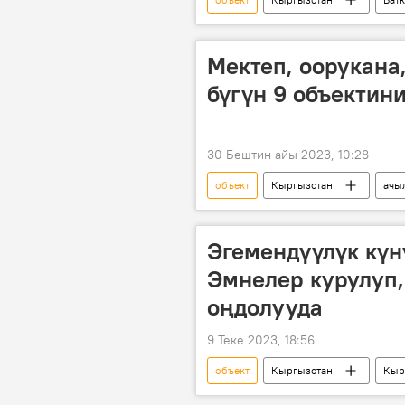
Мектеп, оорукана,
бүгүн 9 объектин
30 Бештин айы 2023, 10:28
объект
Кыргызстан
ачы
Эгемендүүлүк күн
Эмнелер курулуп,
оңдолууда
9 Теке 2023, 18:56
объект
Кыргызстан
Кыр
оңдоп-түзөө иштери
музей