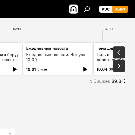
РУС
КЫРГ
03:00
04:00
Ежедневные новости
Тема дня
ага берүү
Ежедневные новости. Выпуск
Пять ошибок котор
 талаптар
10:00
дорого обойтись п
жилья
10:01
10:04
3 мин
39 мин
г. Бишкек
89.3