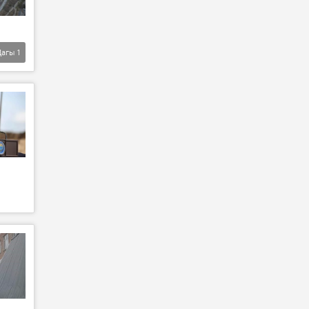
Дагы
1