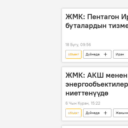
ЖМК: Пентагон Ир
буталардын тизме
18 Бугу, 09:56
объект
Дүйнөдө
Иран
бутак
Дональд Трамп
ЖМК: АКШ менен 
энергообъектилер
ниеттенүүдө
6 Чын Куран, 15:22
объект
Дүйнөдө
Жакын
бомбалоо
энергетика