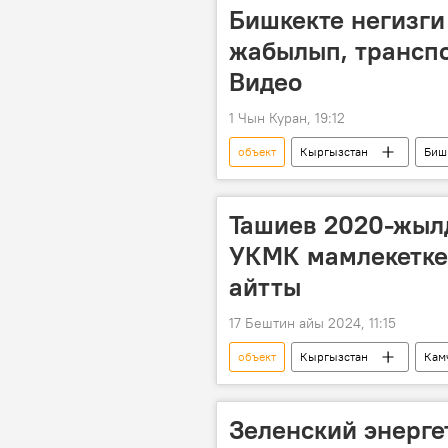
Бишкекте негизги
жабылып, транспо
Видео
1 Чын Куран, 19:12
объект
Кыргызстан
Биш
Видео
Ташиев 2020-жыл
УКМК мамлекетке
айтты
17 Бештин айы 2024, 11:15
объект
Кыргызстан
Кам
акча
кайтаруу
Зеленский энерге