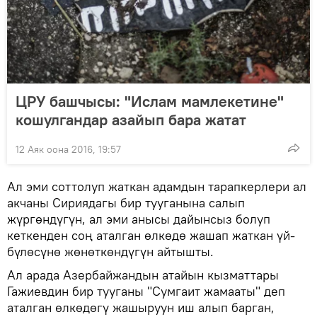
ЦРУ башчысы: "Ислам мамлекетине"
кошулгандар азайып бара жатат
12 Аяк оона 2016, 19:57
Ал эми соттолуп жаткан адамдын тарапкерлери ал
акчаны Сириядагы бир тууганына салып
жүргөндүгүн, ал эми анысы дайынсыз болуп
кеткенден соң аталган өлкөдө жашап жаткан үй-
бүлөсүнө жөнөткөндүгүн айтышты.
Ал арада Азербайжандын атайын кызматтары
Гажиевдин бир тууганы "Сумгаит жамааты" деп
аталган өлкөдөгү жашыруун иш алып барган,