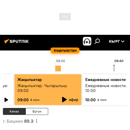
КЫРГ
Кыргызстан
09:00
09:40
Жаңылыктар
Ежедневные новости
овую
Жаңылыктар. Чыгарылыш
Ежедневные новости. 
09:00
10:00
эфир
09:00
10:00
4 мин
4 мин
Кечээ
Бүгүн
г. Бишкек
89.3