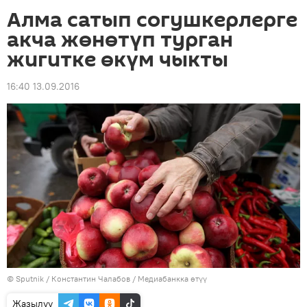
Алма сатып согушкерлерге
акча жөнөтүп турган
жигитке өкүм чыкты
16:40 13.09.2016
©
Sputnik
/ Константин Чалабов
/
Медиабанкка өтүү
Жазылуу