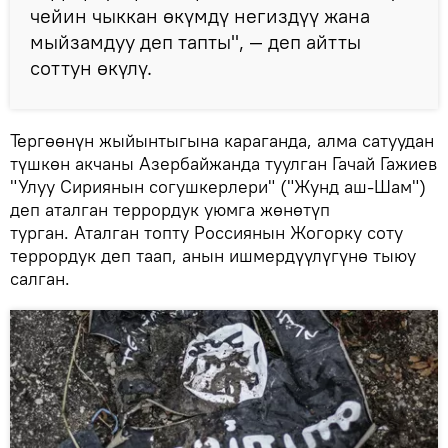
чейин чыккан өкүмдү негиздүү жана
мыйзамдуу деп тапты", — деп айтты
соттун өкүлү.
Тергөөнүн жыйынтыгына караганда, алма сатуудан
түшкөн акчаны Азербайжанда туулган Гачай Гажиев
"Улуу Сириянын согушкерлери" ("Жунд аш-Шам")
деп аталган террордук уюмга жөнөтүп
турган. Аталган топту Россиянын Жогорку соту
террордук деп таап, анын ишмердүүлүгүнө тыюу
салган.