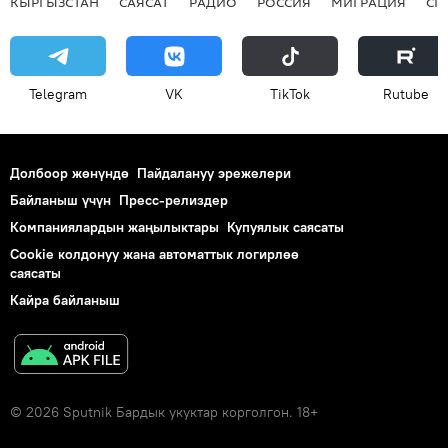
КЫРГЫЗСТАН
САЯСАТ
РАДИО
РОССИЯ
МИГРАЦИЯ
СП
Telegram
VK
ТikТоk
Rutube
Долбоор жөнүндө
Пайдалануу эрежелери
Байланыш үчүн
Пресс-релиздер
Компаниялардын жаңылыктары
Купуялык саясаты
Cookie колдонуу жана автоматтык логирлөө
саясаты
Кайра байланыш
© 2026 Sputnik Бардык укуктар корголгон. 18+