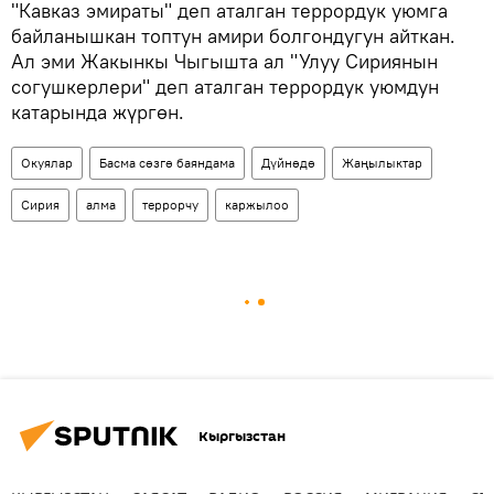
"Кавказ эмираты" деп аталган террордук уюмга
байланышкан топтун амири болгондугун айткан.
Ал эми Жакынкы Чыгышта ал "Улуу Сириянын
согушкерлери" деп аталган террордук уюмдун
катарында жүргөн.
Окуялар
Басма сөзгө баяндама
Дүйнөдө
Жаңылыктар
Сирия
алма
террорчу
каржылоо
Кыргызстан