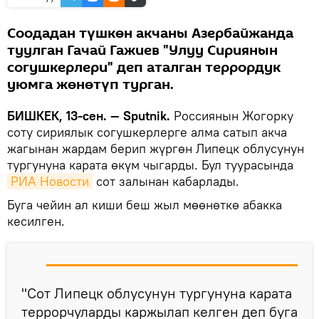
Соодадан түшкөн акчаны Азербайжанда
туулган Гачай Гажиев "Улуу Сириянын
согушкерлери" деп аталган террордук
уюмга жөнөтүп турган.
БИШКЕК, 13-сен. — Sputnik.
Россиянын Жогорку
соту сириялык согушкерлерге алма сатып акча
жагынан жардам берип жүргөн Липецк облусунун
тургунуна карата өкүм чыгарды. Бул туурасында
РИА Новости
сот залынан кабарлады.
Буга чейин ал киши беш жыл мөөнөткө абакка
кесилген.
"Сот Липецк облусунун тургунуна карата
террорчуларды каржылап келген деп буга