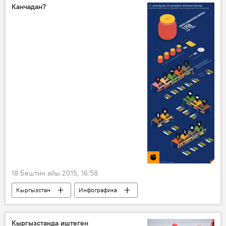
Канчадан?
18 Бештин айы 2015, 16:58
Кыргызстан
Инфографика
Канчадан?
Коом
Жаңылыктар
Каракол
Бишкек
базар
Кыргызстанда иштеген