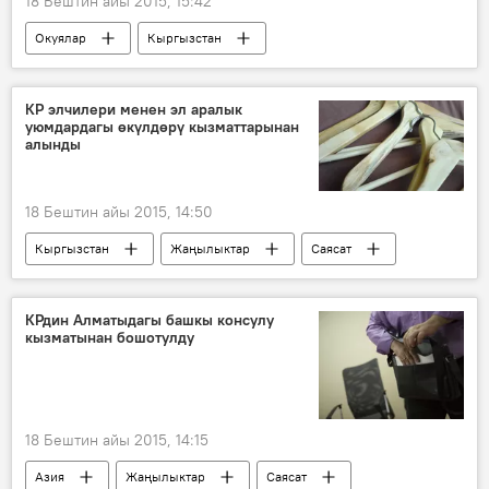
18 Бештин айы 2015, 15:42
Окуялар
Кыргызстан
Жаңылыктар
Ош
Башкы прокуратура
кылмыш иши
КР элчилери менен эл аралык
уюмдардагы өкүлдөрү кызматтарынан
кыйноо
алынды
18 Бештин айы 2015, 14:50
Кыргызстан
Жаңылыктар
Саясат
Украина
Алмазбек Атамбаев
БУУ
элчилик
КРдин Алматыдагы башкы консулу
кызматынан бошотулду
18 Бештин айы 2015, 14:15
Азия
Жаңылыктар
Саясат