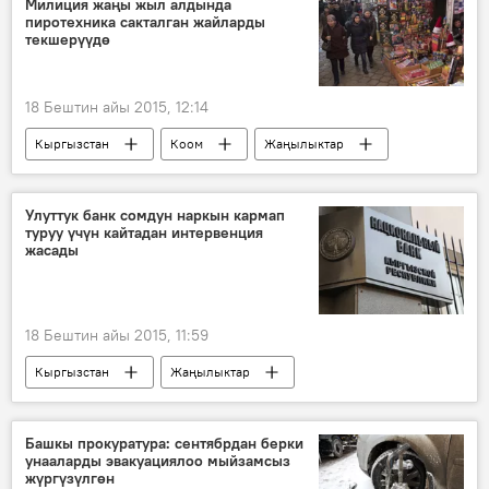
Милиция жаңы жыл алдында
пиротехника сакталган жайларды
текшерүүдө
18 Бештин айы 2015, 12:14
Кыргызстан
Коом
Жаңылыктар
Бишкек
базар
соода
пиротехника
кампа
Улуттук банк сомдун наркын кармап
туруу үчүн кайтадан интервенция
Жаңы жыл – 2016
жасады
18 Бештин айы 2015, 11:59
Кыргызстан
Жаңылыктар
Экономика
Улуттук банк
интервенция
валюта
Башкы прокуратура: сентябрдан берки
унааларды эвакуациялоо мыйзамсыз
жүргүзүлгөн