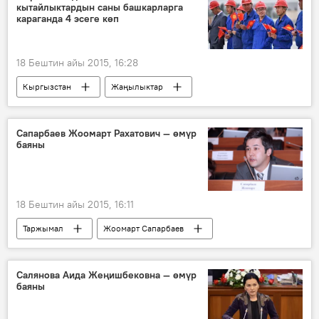
кытайлыктардын саны башкарларга
дүкөн
караганда 4 эсеге көп
18 Бештин айы 2015, 16:28
Кыргызстан
Жаңылыктар
Миграция
Кытай
Сапарбаев Жоомарт Рахатович — өмүр
баяны
18 Бештин айы 2015, 16:11
Таржымал
Жоомарт Сапарбаев
депутат
Салянова Аида Жеңишбековна — өмүр
баяны