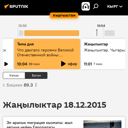
КЫРГ
Кыргызстан
10:00
10:54
Тема дня
Жаңылыктар
уск
Что двигало героями Великой
Жаңылыктар. Чыгарылы
Отечественной войны:
вспоминая Чолпонбая
эфир
10:04
11:01
39 мин
7 мин
Тулебердиева
Кечээ
Бүгүн
г. Бишкек
89.3
Жаңылыктар 18.12.2015
Эл аралык миграция кызматы: жыл
аягына чейин Европадагы