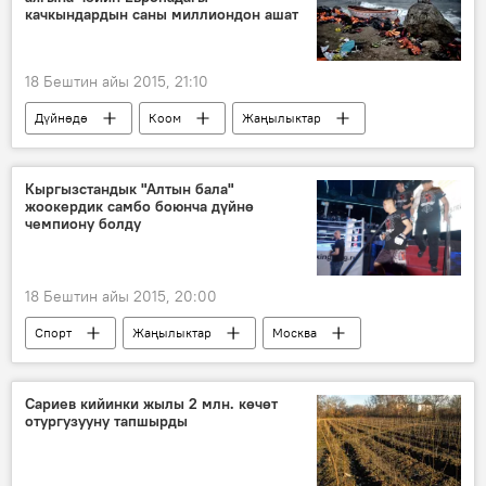
качкындардын саны миллиондон ашат
18 Бештин айы 2015, 21:10
Дүйнөдө
Коом
Жаңылыктар
Греция
Европа
Италия
Мигрант
качкын
баш паанек
Кыргызстандык "Алтын бала"
жоокердик самбо боюнча дүйнө
чемпиону болду
18 Бештин айы 2015, 20:00
Спорт
Жаңылыктар
Москва
чемпионат
самбо
Сариев кийинки жылы 2 млн. көчөт
отургузууну тапшырды