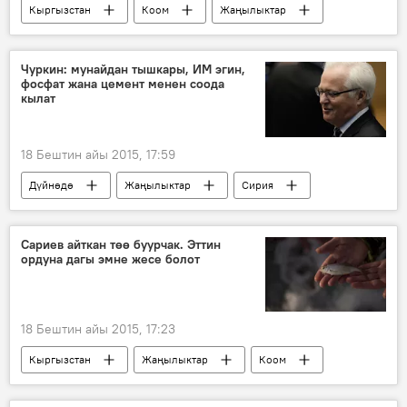
Кыргызстан
Коом
Жаңылыктар
Жаңы жыл
салют
майрам
мэрия
Жаңы жыл – 2016
Чуркин: мунайдан тышкары, ИМ эгин,
фосфат жана цемент менен соода
кылат
18 Бештин айы 2015, 17:59
Дүйнөдө
Жаңылыктар
Сирия
БУУ
каржылоо
мунай
"Ислам мамлекети" террордук тобу
Сариев айткан төө буурчак. Эттин
ордуна дагы эмне жесе болот
18 Бештин айы 2015, 17:23
Кыргызстан
Жаңылыктар
Коом
Темир Сариев
эт
төө буурчак