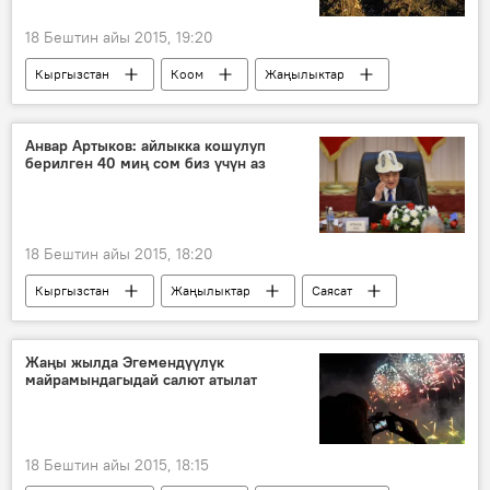
18 Бештин айы 2015, 19:20
Кыргызстан
Коом
Жаңылыктар
Темир Сариев
көчөт
бак-дарак
инспекция
Анвар Артыков: айлыкка кошулуп
берилген 40 миң сом биз үчүн аз
18 Бештин айы 2015, 18:20
Кыргызстан
Жаңылыктар
Саясат
Анвар Артыков
Жогорку Кеңеш
парламент
бюджет
депутат
Жаңы жылда Эгемендүүлүк
майрамындагыдай салют атылат
айлык-акы
маяна
18 Бештин айы 2015, 18:15