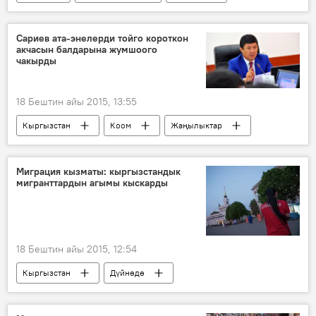
Алматы
Казакстан
Алмазбек Атамбаев
Консул
Сариев ата-энелерди тойго короткон
акчасын балдарына жумшоого
чакырды
18 Бештин айы 2015, 13:55
Кыргызстан
Коом
Жаңылыктар
Темир Сариев
балдар
той
Миграция кызматы: кыргызстандык
мигранттардын агымы кыскарды
18 Бештин айы 2015, 12:54
Кыргызстан
Дүйнөдө
Жаңылыктар
Миграция
Мигрант
коопсуздук