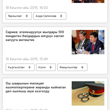
18 Бештин айы 2015, 16:00
Таржымал
Аида Салянова
справка
Сариев: эгемендүүлүк жылдары 100
миңдеген балдардын өмүрүн сактап
калууга жетиштик
18 Бештин айы 2015, 15:49
Кыргызстан
Коом
Жаңылыктар
Темир Сариев
бала
өлүм
Ош шаарынын милиция
кызматкерлерине жаранды кыйнаган
деп кылмыш иши козголду