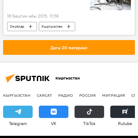
18 Бештин айы 2015, 11:56
Окуялар
Кыргызстан
Жаңылыктар
унаа
эвакуация
компания
келишим
Дагы 20 материал
Кыргызстан
КЫРГЫЗСТАН
САЯСАТ
РАДИО
РОССИЯ
МИГРАЦИЯ
СП
Telegram
VK
ТikТоk
Rutube