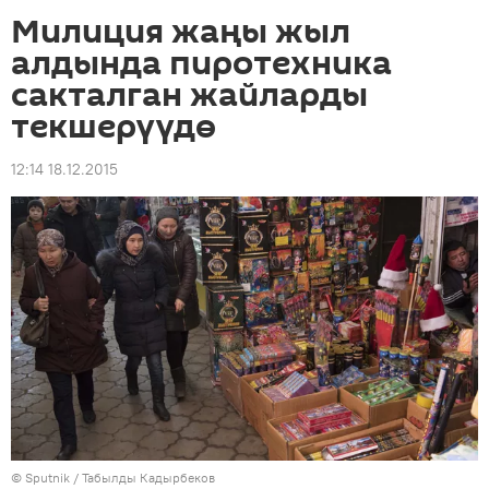
Милиция жаңы жыл
алдында пиротехника
сакталган жайларды
текшерүүдө
12:14 18.12.2015
©
Sputnik / Табылды Кадырбеков