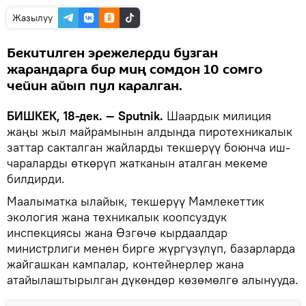
Жазылуу
Бекитилген эрежелерди бузган
жарандарга бир миң сомдон 10 сомго
чейин айып пул каралган.
БИШКЕК, 18-дек. — Sputnik.
Шаардык милиция
жаңы жыл майрамынын алдында пиротехникалык
заттар сакталган жайларды текшерүү боюнча иш-
чараларды өткөрүп жатканын аталган мекеме
билдирди.
Маалыматка ылайык, текшерүү Мамлекеттик
экология жана техникалык коопсуздук
инспекциясы жана Өзгөчө кырдаалдар
министрлиги менен бирге жүргүзүлүп, базарларда
жайгашкан кампалар, контейнерлер жана
атайылаштырылган дүкөндөр көзөмөлгө алынууда.