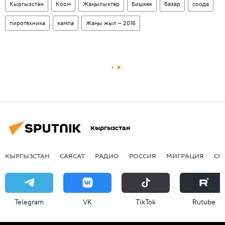
Кыргызстан
Коом
Жаңылыктар
Бишкек
базар
соода
пиротехника
кампа
Жаңы жыл – 2016
Кыргызстан
КЫРГЫЗСТАН
САЯСАТ
РАДИО
РОССИЯ
МИГРАЦИЯ
СП
Telegram
VK
ТikТоk
Rutube