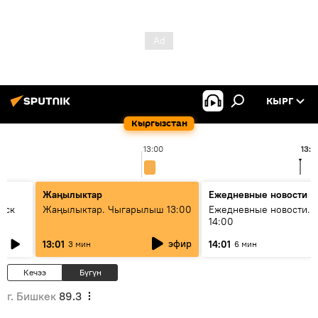
КЫРГ
Кыргызстан
13:00
13:4
Жаңылыктар
Ежедневные новости
уск
Жаңылыктар. Чыгарылыш 13:00
Ежедневные новости. 
14:00
эфир
13:01
14:01
3 мин
6 мин
Кечээ
Бүгүн
г. Бишкек
89.3