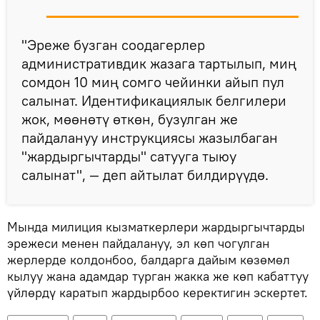
"Эреже бузган соодагерлер
административдик жазага тартылып, миң
сомдон 10 миң сомго чейинки айып пул
салынат. Идентификациялык белгилери
жок, мөөнөтү өткөн, бузулган же
пайдалануу инструкциясы жазылбаган
"жардыргычтарды" сатууга тыюу
салынат", — деп айтылат билдирүүдө.
Мында милиция кызматкерлери жардыргычтарды
эрежеси менен пайдалануу, эл көп чогулган
жерлерде колдонбоо, балдарга дайым көзөмөл
кылуу жана адамдар турган жакка же көп кабаттуу
үйлөрдү каратып жардырбоо керектигин эскертет.