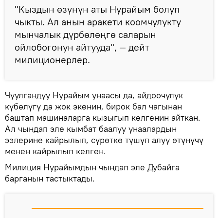
"Кыздын өзүнүн аты Нурайым болуп
чыкты. Ал анын аракети коомчулукту
мынчалык дүрбөлөңгө саларын
ойлобогонун айтууда", — дейт
милиционерлер.
Чуулгандуу Нурайым унаасы да, айдоочулук
күбөлүгү да жок экенин, бирок бал чагынан
баштап машиналарга кызыгып келгенин айткан.
Ал чындап эле кымбат баалуу унаалардын
ээлерине кайрылып, сүрөткө түшүп алуу өтүнүчү
менен кайрылып келген.
Милиция Нурайымдын чындап эле Дубайга
барганын тастыктады.