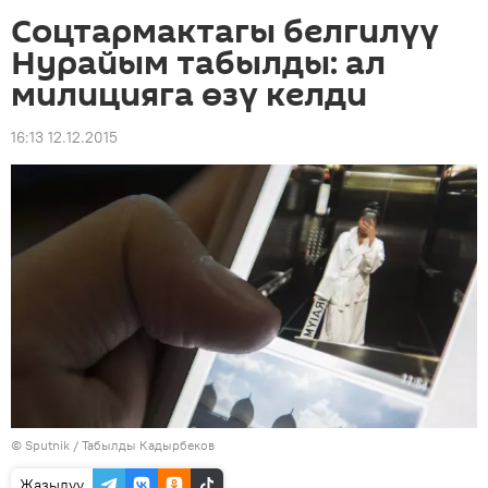
Соцтармактагы белгилүү
Нурайым табылды: ал
милицияга өзү келди
16:13 12.12.2015
©
Sputnik / Табылды Кадырбеков
Жазылуу