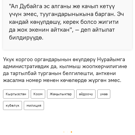
"Ал Дубайга эс алганы же качып кетүү
үчүн эмес, туугандарыныкына барган. Эч
кандай көңүлдөшү, керек болсо жигити
да жок экенин айткан", — деп айтылат
билдирүүдө.
Укук коргоо органдарынын өкүлдөрү Нурайымга
административдик да, кылмыш жоопкерчилигине
да тартылбай турганын белгилешти, анткени
жасалма номер менен көчөлөрдө жүргөн эмес.
Кыргызстан
Коом
Жаңылыктар
айдоочу
унаа
күбөлүк
милиция