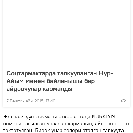
Соцтармактарда талкууланган Нур-
Айым менен байланышы бар
айдоочулар кармалды
7 Бештин айы 2015, 17:40
Жол кайгуул кызматы өткөн аптада NURAIYM
номери тагылган унаалар кармалып, айып короого
токтотулган. Бирок унаа ээлери аталган талкууга