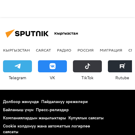
Кыргызстан
КЫРГЫЗСТАН
САЯСАТ
РАДИО
РОССИЯ
МИГРАЦИЯ
СП
Telegram
VK
ТikТоk
Rutube
Долбоор жөнүндө
Пайдалануу эрежелери
Байланыш үчүн
Пресс-релиздер
Компаниялардын жаңылыктары
Купуялык саясаты
Cookie колдонуу жана автоматтык логирлөө
саясаты