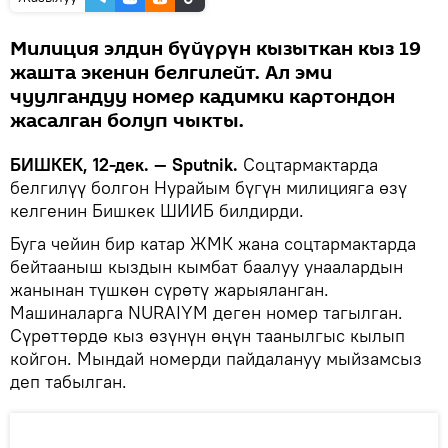
Милиция элдин бүйүрүн кызыткан кыз 19
жашта экенин белгилейт. Ал эми
чуулгандуу номер кадимки картондон
жасалган болуп чыкты.
БИШКЕК, 12-дек. — Sputnik.
Соцтармактарда
белгилүү болгон Нурайым бүгүн милицияга өзү
келгенин Бишкек ШИИБ билдирди.
Буга чейин бир катар ЖМК жана соцтармактарда
бейтааныш кыздын кымбат баалуу унаалардын
жанынан түшкөн сүрөтү жарыяланган.
Машиналарга NURAIYM деген номер тагылган.
Сүрөттөрдө кыз өзүнүн өңүн таанылгыс кылып
койгон. Мындай номерди пайдалануу мыйзамсыз
деп табылган.