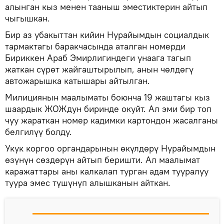
алынган кыз менен тааныш эместиктерин айтып
чыгышкан.
Бир аз убакыттан кийин Нурайымдын социалдык
тармактагы баракчасында аталган номерди
Бириккен Араб Эмирлигиндеги унаага тагып
жаткан сүрөт жайгаштырылып, анын чөлдөгү
автожарышка катышары айтылган.
Милициянын маалыматы боюнча 19 жаштагы кыз
шаардык ЖОЖдун биринде окуйт. Ал эми бир топ
чуу жараткан номер кадимки картондон жасалганы
белгилүү болду.
Укук коргоо органдарынын өкүлдөрү Нурайымдын
өзүнүн сөздөрүн айтып беришти. Ал маалымат
каражаттары аны калкалап турган адам тууралуу
туура эмес түшүнүп алышканын айткан.