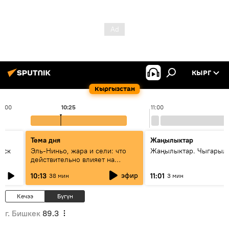
КЫРГ
Кыргызстан
10:00
10:25
11:00
Тема дня
Жаңылыктар
уск
Эль-Ниньо, жара и сели: что
Жаңылыктар. Чыгарылы
действительно влияет на
погоду в Кыргызстане
эфир
10:13
11:01
38 мин
3 мин
Кечээ
Бүгүн
г. Бишкек
89.3