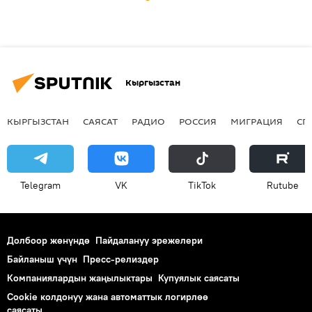
Кыргызстан
КЫРГЫЗСТАН
САЯСАТ
РАДИО
РОССИЯ
МИГРАЦИЯ
СП
Telegram
VK
ТikТоk
Rutube
Долбоор жөнүндө
Пайдалануу эрежелери
Байланыш үчүн
Пресс-релиздер
Компаниялардын жаңылыктары
Купуялык саясаты
Cookie колдонуу жана автоматтык логирлөө
саясаты