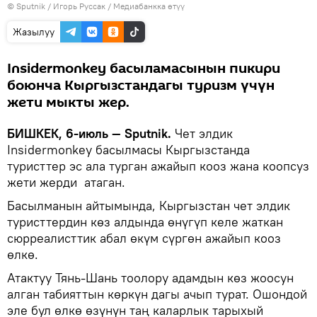
©
Sputnik
/ Игорь Руссак
/
Медиабанкка өтүү
Жазылуу
Insidermonkey басыламасынын пикири
боюнча Кыргызстандагы туризм үчүн
жети мыкты жер.
БИШКЕК, 6-июль — Sputnik.
Чет элдик
Insidermonkey басылмасы Кыргызстанда
туристтер эс ала турган ажайып кооз жана коопсуз
жети жерди атаган.
Басылманын айтымында, Кыргызстан чет элдик
туристтердин көз алдында өнүгүп келе жаткан
сюрреалисттик абал өкүм сүргөн ажайып кооз
өлкө.
Атактуу Тянь-Шань тоолору адамдын көз жоосун
алган табияттын көркүн дагы ачып турат. Ошондой
эле бул өлкө өзүнүн таң каларлык тарыхый