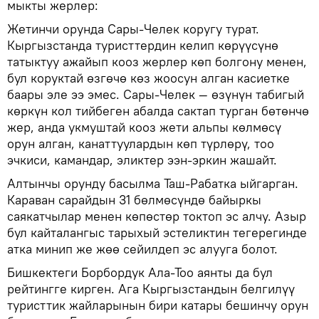
мыкты жерлер:
Жетинчи орунда Сары-Челек коругу турат.
Кыргызстанда туристтердин келип көрүүсүнө
татыктуу ажайып кооз жерлер көп болгону менен,
бул коруктай өзгөчө көз жоосун алган касиетке
баары эле ээ эмес. Сары-Челек — өзүнүн табигый
көркүн кол тийбеген абалда сактап турган бөтөнчө
жер, анда укмуштай кооз жети альпы көлмөсү
орун алган, канаттуулардын көп түрлөрү, тоо
эчкиси, камандар, эликтер ээн-эркин жашайт.
Алтынчы орунду басылма Таш-Рабатка ыйгарган.
Караван сарайдын 31 бөлмөсүндө байыркы
саякатчылар менен көпөстөр токтоп эс алчу. Азыр
бул кайталангыс тарыхый эстеликтин тегерегинде
атка минип же жөө сейилдеп эс алууга болот.
Бишкектеги Борбордук Ала-Тоо аянты да бул
рейтингге кирген. Ага Кыргызстандын белгилүү
туристтик жайларынын бири катары бешинчу орун