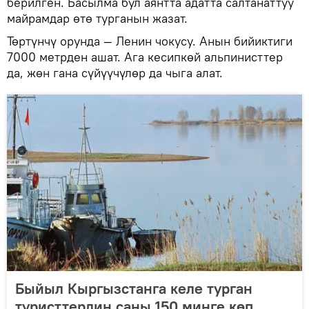
берилген. Басылма бул аянтта адатта салтанаттуу
майрамдар өтө турганын жазат.
Төртүнчү орунда — Ленин чокусу. Анын бийиктиги
7000 метрден ашат. Ага кесипкөй альпинисттер
да, жөн гана сүйүүчүлөр да чыга алат.
Быйыл Кыргызстанга келе турган
туристтердин саны 150 миңге көп