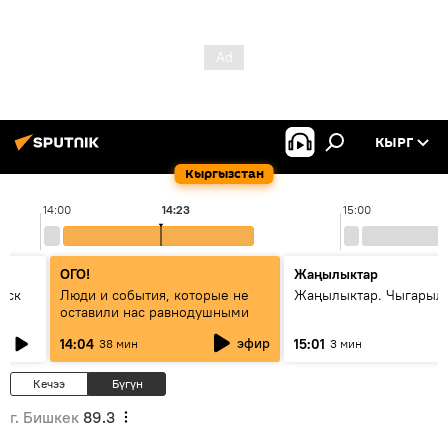
КЫРГ
Кыргызстан
14:00
14:23
15:00
ОГО!
Жаңылыктар
уск
Люди и события, которые не
Жаңылыктар. Чыгарыл
оставили нас равнодушными
эфир
14:04
15:01
38 мин
3 мин
Кечээ
Бүгүн
г. Бишкек
89.3