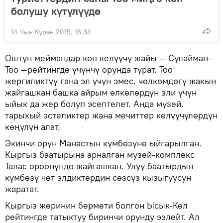
болушу күтүлүүдө
14 Чын Куран 2015, 16:34
Оштун меймандар көп келүүчү жайы — Сулайман-
Тоо —рейтингде үчүнчү орунда турат. Тоо
жергиликтүү гана эл үчүн эмес, чөлкөмдөгү жакын
жайгашкан башка айрым өлкөлөрдүн эли үчүн
ыйык да жер болуп эсептелет. Анда музей,
тарыхый эстеликтер жана мечиттер келүүчүлөрдүн
көңүлүн алат.
Экинчи орун Манастын күмбөзүнө ыйгарылган.
Кыргыз баатырына арналган музей-комплекс
Талас өрөөнүндө жайгашкан. Улуу баатырдын
күмбөзү чет элдиктердин сөзсүз кызыгуусун
жаратат.
Кыргыз жеринин бермети болгон Ысык-Көл
рейтингде татыктуу биринчи орунду ээлейт. Ал