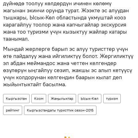
дүйнөдө тоолуу көлдөрдүн ичинен көлөмү
жагынан экинчи орунда турат. Жээкте эс алуудан
тышкары, Ысык-Көл областында укмуштай кооз
карагайлуу тоолор жана капчыгайлар экскурсия
жана тоо туризми үчүн кызыктуу жайлар катары
таанымал.
Мындай жерлерге барып эс алуу туристтер үчүн
өтө пайдалуу жана ийгиликтүү болот. Жергиликтүү
эл абдан меймандос жана четтен келгендер
өзүлөрүн ыңгайлуу сезип, жакшы эс алып кетүүсү
үчүн колдорунан келгендин баарын кылат деп
жыйынтыктайт басылма.
Кыргызстан
Коом
Жаңылыктар
Ысык-Көл
туризм
рейтинг
Кыргызстандагы туристтик сезон-2015