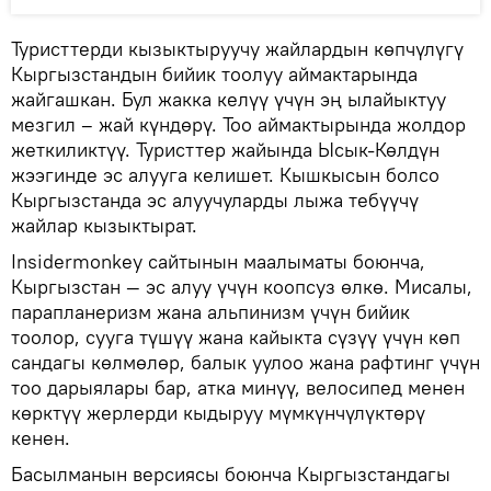
Туристтерди кызыктыруучу жайлардын көпчүлүгү
Кыргызстандын бийик тоолуу аймактарында
жайгашкан. Бул жакка келүү үчүн эң ылайыктуу
мезгил – жай күндөрү. Тоо аймактырында жолдор
жеткиликтүү. Туристтер жайында Ысык-Көлдүн
жээгинде эс алууга келишет. Кышкысын болсо
Кыргызстанда эс алуучуларды лыжа тебүүчү
жайлар кызыктырат.
Insidermonkey сайтынын маалыматы боюнча,
Кыргызстан — эс алуу үчүн коопсуз өлкө. Мисалы,
парапланеризм жана альпинизм үчүн бийик
тоолор, сууга түшүү жана кайыкта сүзүү үчүн көп
сандагы көлмөлөр, балык уулоо жана рафтинг үчүн
тоо дарыялары бар, атка минүү, велосипед менен
көрктүү жерлерди кыдыруу мүмкүнчүлүктөрү
кенен.
Басылманын версиясы боюнча Кыргызстандагы