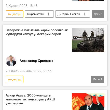
5 Кулжа 2023, 16:46
төңкөрүш
Кыргызстан
Дмитрий Песков
Дагы
1
тынчсыздануу
Запорожье багытына карай россиялык
күчтөрдүн чабуулу. Аскерий сереп
Александр Хроленко
20 Жетинин айы 2022, 21:55
төңкөрүш
Дагы
9
Россиянын Донбассты коргоо боюнча атайын операциясы
Дүйнөдө
Россия
Украина
Аскар Акаев: 2005-жылдагы
мамлекеттик төңкөрүштү АКШ
Запорожье облусу
атайын операция
уюштурган
суук
АКШ
Аскер