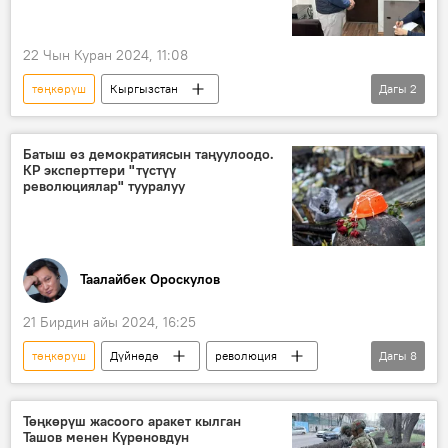
22 Чын Куран 2024, 11:08
төңкөрүш
Кыргызстан
Дагы
2
Имамидин Ташов
УКМК
кылмыш
Батыш өз демократиясын таңуулоодо.
КР эксперттери "түстүү
революциялар" тууралуу
Таалайбек Ороскулов
21 Бирдин айы 2024, 16:25
төңкөрүш
Дүйнөдө
революция
Дагы
8
Грузия
Украина
Кыргызстан
Россия
Батыш
таасир
Төңкөрүш жасоого аракет кылган
Ташов менен Күрөновдун
Экономика
Саясат