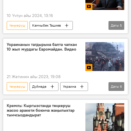
10 Үчтүн айы 2024, 13:16
төңкөрүш
Камчыбек Ташиев
Дагы
5
Имамидин Ташов
издөө
Кыргызстан
видеокайрылуу
Украинанын тагдырына балта чапкан
10 жыл мурдагы Евромайдан. Видео
Видео
21 Жетинин айы 2023, 19:08
төңкөрүш
Дүйнөдө
Украина
Дагы
6
снайпер
АКШ
Европа
лагерь
чатыр
Видео
Кремль: Кыргызстанда төңкөрүш
жасоо аракети боюнча жаңылыктар
тынчсыздандырат