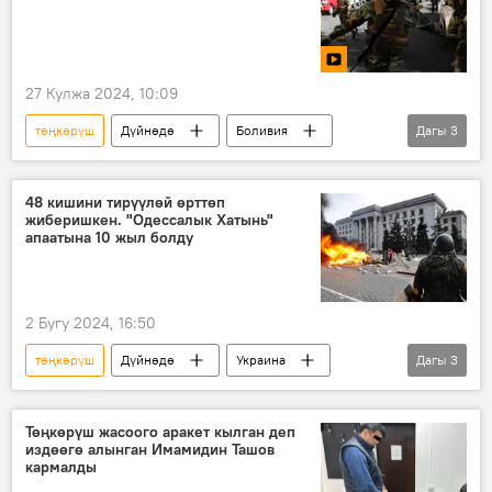
27 Кулжа 2024, 10:09
төңкөрүш
Дүйнөдө
Боливия
Дагы
3
Саясат
Луис Арсе
Видео
48 кишини тирүүлөй өрттөп
жиберишкен. "Одессалык Хатынь"
апаатына 10 жыл болду
2 Бугу 2024, 16:50
төңкөрүш
Дүйнөдө
Украина
Дагы
3
Одесса
өрт
майдан
Төңкөрүш жасоого аракет кылган деп
издөөгө алынган Имамидин Ташов
кармалды