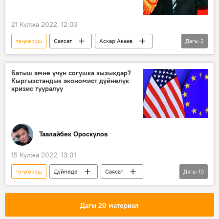
21 Кулжа 2022, 12:03
төңкөрүш
Саясат
Аскар Акаев
Дагы
2
АКШ
революция
Батыш эмне үчүн согушка кызыкдар?
Кыргызстандык экономист дүйнөлүк
кризис тууралуу
Таалайбек Ороскулов
15 Кулжа 2022, 13:01
төңкөрүш
Дүйнөдө
Саясат
Дагы
10
Экономика
Россия
АКШ
Батыш
Европа
доллар
Дагы 20 материал
рубль
юань
хаос