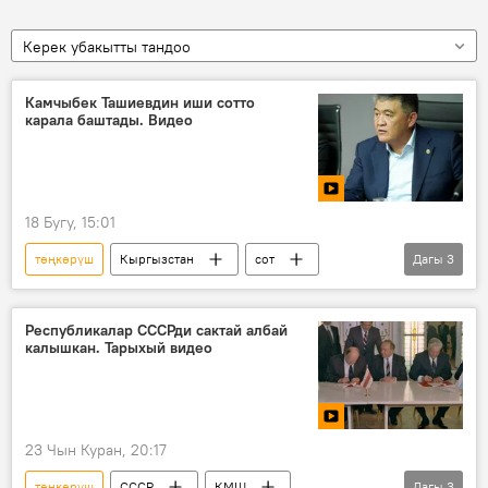
Керек убакытты тандоо
Камчыбек Ташиевдин иши сотто
карала баштады. Видео
18 Бугу, 15:01
төңкөрүш
Кыргызстан
сот
Дагы
3
Камчыбек Ташиев
Башкы прокуратура
УКМК
Республикалар СССРди сактай албай
калышкан. Тарыхый видео
23 Чын Куран, 20:17
төңкөрүш
СССР
КМШ
Дагы
3