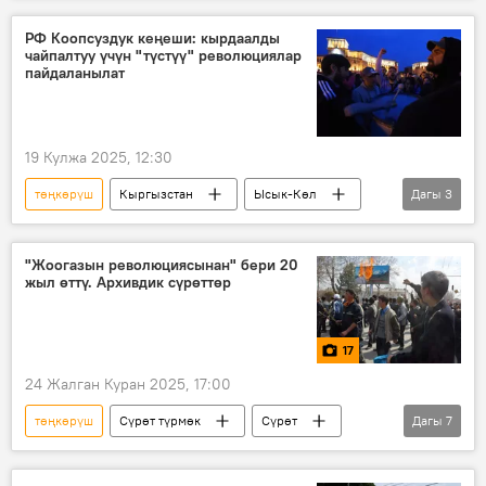
РФ Коопсуздук кеңеши: кырдаалды
чайпалтуу үчүн "түстүү" революциялар
пайдаланылат
19 Кулжа 2025, 12:30
төңкөрүш
Кыргызстан
Ысык-Көл
Дагы
3
ЖККУ
конференция
киберкоопсуздук
"Жоогазын революциясынан" бери 20
жыл өттү. Архивдик сүрөттөр
17
24 Жалган Куран 2025, 17:00
төңкөрүш
Сүрөт түрмөк
Сүрөт
Дагы
7
Кыргызстан
архив
Аскар Акаев
Бишкек
Ош
Жалал-Абад