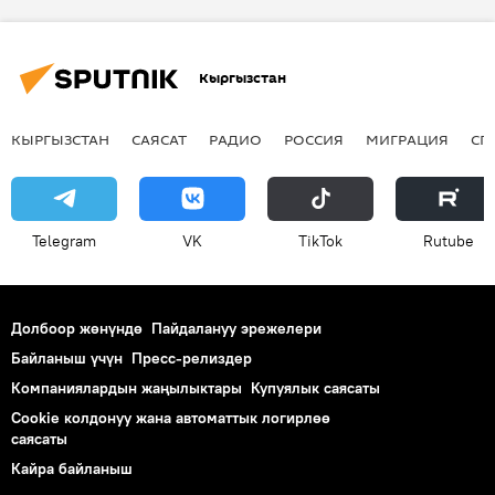
Айылчы Сарыбаев
Кыргызстан
КЫРГЫЗСТАН
САЯСАТ
РАДИО
РОССИЯ
МИГРАЦИЯ
СП
Telegram
VK
ТikТоk
Rutube
Долбоор жөнүндө
Пайдалануу эрежелери
Байланыш үчүн
Пресс-релиздер
Компаниялардын жаңылыктары
Купуялык саясаты
Cookie колдонуу жана автоматтык логирлөө
саясаты
Кайра байланыш