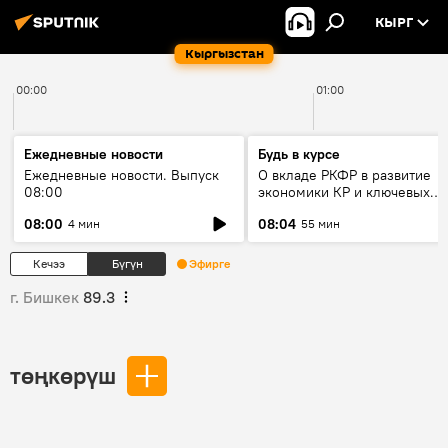
КЫРГ
Кыргызстан
00:00
01:00
Ежедневные новости
Будь в курсе
Ежедневные новости. Выпуск
О вкладе РКФР в развитие
08:00
экономики КР и ключевых
секторах до 2030 года
08:00
08:04
4 мин
55 мин
Кечээ
Бүгүн
Эфирге
г. Бишкек
89.3
төңкөрүш