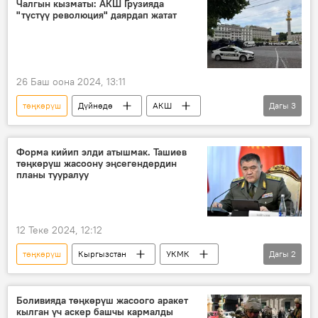
Чалгын кызматы: АКШ Грузияда
"түстүү революция" даярдап жатат
Жоогазын революциясы
26 Баш оона 2024, 13:11
төңкөрүш
Дүйнөдө
АКШ
Дагы
3
Грузия
шайлоо
бийлик
чалгындоо
Форма кийип элди атышмак. Ташиев
төңкөрүш жасоону эңсегендердин
планы тууралуу
12 Теке 2024, 12:12
төңкөрүш
Кыргызстан
УКМК
Дагы
2
Камчыбек Ташиев
кылмыш
Боливияда төңкөрүш жасоого аракет
кылган үч аскер башчы кармалды