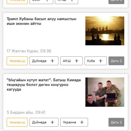
Михаил Горбачев
сүйлөшүү
Видео
Трамп Кубаны басып алуу намыстын
иши экенин айтты
17 Жалган Куран, 09:36
төңкөрүш
Дүйнөдө
АКШ
Куба
Дагы
2
Экономика
басып алуу
"Ыңгайын күтүп жатат". Батыш Киевде
төңкөрүш болот деген коңгуроо
кагууда
5 Бирдин айы, 09:41
төңкөрүш
Дүйнөдө
Украина
Дагы
2
Владимир Зеленский
Валерий Залужный