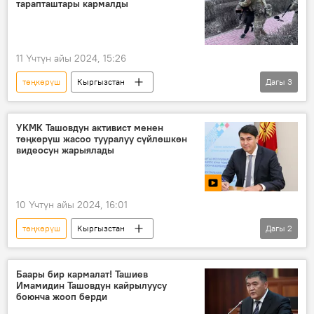
тарапташтары кармалды
11 Үчтүн айы 2024, 15:26
төңкөрүш
Кыргызстан
Дагы
3
Имамидин Ташов
бийлик
УКМК
Тилекмат Күренов
УКМК Ташовдун активист менен
төңкөрүш жасоо тууралуу сүйлөшкөн
видеосун жарыялады
10 Үчтүн айы 2024, 16:01
төңкөрүш
Кыргызстан
Дагы
2
Имамидин Ташов
УКМК
Видео
Баары бир кармалат! Ташиев
Имамидин Ташовдун кайрылуусу
боюнча жооп берди