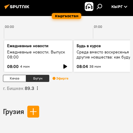
КЫРГ
Кыргызстан
00:00
01:00
Ежедневные новости
Будь в курсе
Ежедневные новости. Выпуск
Среда вместо воскресенья и
08:00
другие новшества: как будут
проходить выборы в КР?
08:00
08:04
4 мин
38 мин
Кечээ
Бүгүн
Эфирге
г. Бишкек
89.3
Грузия