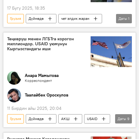
17 Бугу 2025, 18:35
Грузия
Дүйнөдө
чет элдик жаран
Дагы
1
Россотрудничество агенттиги
Төңкөрүш менен ЛГБТга корогон
миллиондор. USAID уюмунун
Кыргызстандагы иши
Анара Мамытова
Корреспондент
Таалайбек Ороскулов
11 Бирдин айы 2025, 20:04
Грузия
Дүйнөдө
АКШ
USAID
Дагы
9
Батыш
Борбор Азия
ыңкылап
тынчтык
Саясат
таасир
Грузияда Михаил Кавелашвили