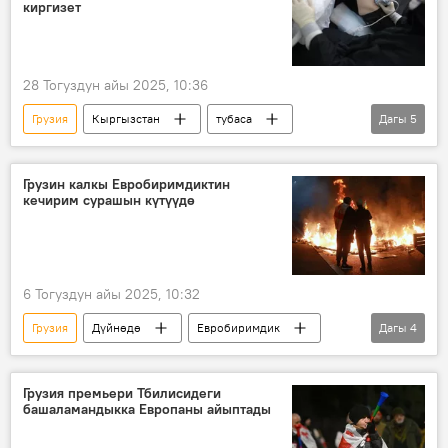
киргизет
28 Тогуздун айы 2025, 10:36
Грузия
Кыргызстан
тубаса
Дагы
5
оору
кош бойлуу
программа
Министрлер кабинети
скрининг
Грузин калкы Евробиримдиктин
кечирим сурашын күтүүдө
6 Тогуздун айы 2025, 10:32
Грузия
Дүйнөдө
Евробиримдик
Дагы
4
дипломат
башаламандык
шайлоо
талапкер
Грузия премьери Тбилисидеги
башаламандыкка Европаны айыптады