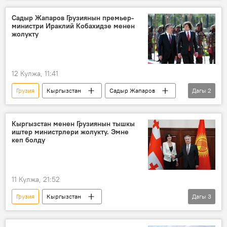
Садыр Жапаров Грузиянын премьер-
министри Ираклий Кобахидзе менен
жолукту
12 Кулжа, 11:41
Грузия
Кыргызстан
Садыр Жапаров
Дагы
2
жолугушуу
Ынтымак ордо
Кыргызстан менен Грузиянын тышкы
иштер министрлери жолукту. Эмне
кеп болду
11 Кулжа, 21:52
Грузия
Кыргызстан
Дагы
3
Тышкы иштер министрлиги
жолугушуу
кызматташтык