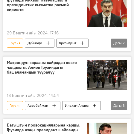
президенттик кызматка расмий
көзөмөл
кызыкчылык
киришти
Борбор Азия университети
29 Бештин айы 2024, 17:16
Грузия
Дүйнөдө
президент
Дагы
2
инаугурация
Михаил Кавелашвили
Макрондун карааны кайрадан көзгө
чалдыкты. Алиев Грузиядагы
башаламандык тууралуу
18 Бештин айы 2024, 14:54
Грузия
Азербайжан
Ильхам Алиев
Дагы
3
башаламандык
Эммануэль Макрон
Дүйнөдө
Батыштын провокацияларына каршы.
Грузияда жаңы президент шайланды