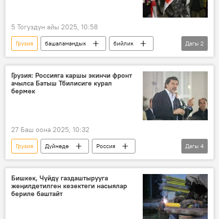
5 Тогуздун айы 2025, 10:58
Грузия
башаламандык
бийлик
Дагы
2
Европа биримдиги
элчи
Грузия: Россияга каршы экинчи фронт
ачылса Батыш Тбилисиге курал
бермек
27 Баш оона 2025, 10:32
Грузия
Дүйнөдө
Россия
Дагы
4
Евробиримдик
Каха Каладзе
Ираклий Кобахидзе
санкциялар
Бишкек, Чүйдү газдаштырууга
жеңилдетилген кезектеги насыялар
бериле баштайт