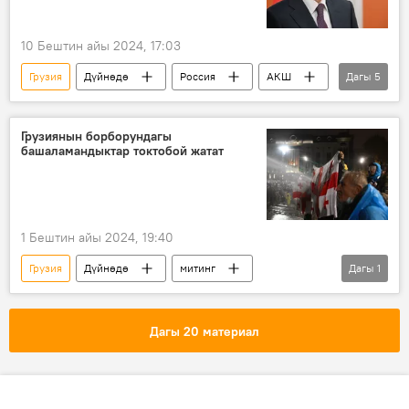
10 Бештин айы 2024, 17:03
Грузия
Дүйнөдө
Россия
АКШ
Дагы
5
Улуу Британия
Молдова
Сергей Нарышкин
чалгын
Грузиянын борборундагы
башаламандыктар токтобой жатат
Геосаясат
1 Бештин айы 2024, 19:40
Грузия
Дүйнөдө
митинг
Дагы
1
Батыш
полиция
Дагы 20 материал