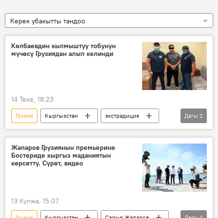
Керек убакытты тандоо
Көлбаевдин кылмыштуу тобунун
мүчөсү Грузиядан алып келинди
14 Теке, 18:23
Грузия
Кыргызстан
экстрадиция
Дагы
2
Камчы Көлбаев
уюшкан кылмыштуу топ
Жапаров Грузиянын премьерине
Бостериде кыргыз маданиятын
көрсөттү. Сүрөт, видео
13 Кулжа, 15:07
Грузия
Кыргызстан
Садыр Жапаров
Дагы
4