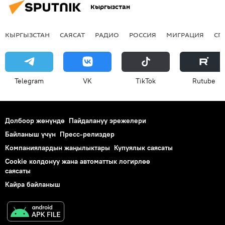
Кыргызстан
КЫРГЫЗСТАН
САЯСАТ
РАДИО
РОССИЯ
МИГРАЦИЯ
СП
Telegram
VK
ТikТоk
Rutube
Долбоор жөнүндө
Пайдалануу эрежелери
Байланыш үчүн
Пресс-релиздер
Компаниялардын жаңылыктары
Купуялык саясаты
Cookie колдонуу жана автоматтык логирлөө
саясаты
Кайра байланыш