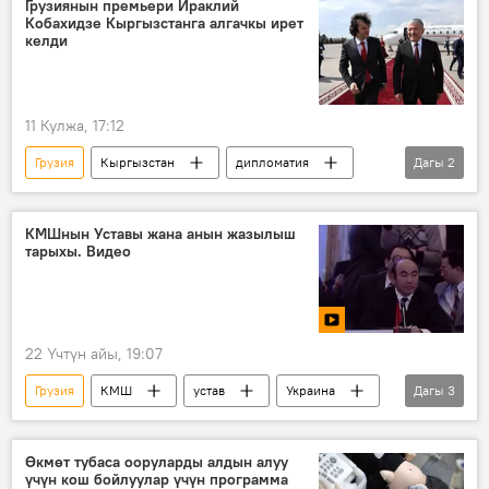
Грузиянын премьери Ираклий
Кобахидзе Кыргызстанга алгачкы ирет
келди
11 Кулжа, 17:12
Грузия
Кыргызстан
дипломатия
Дагы
2
премьер-министр
расмий сапар
КМШнын Уставы жана анын жазылыш
тарыхы. Видео
22 Үчтүн айы, 19:07
Грузия
КМШ
устав
Украина
Дагы
3
Молдова
Түркмөнстан
мүчө
Өкмөт тубаса ооруларды алдын алуу
үчүн кош бойлуулар үчүн программа