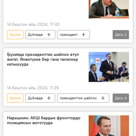
14 Бештин айы 2024, 17:43
Грузия
Дүйнөдө
президент
Дагы
2
президенттик шайлоо
Михаил Кавелашвили
Грузияда президенттик шайлоо өтүп
жатат. Өнөктүккө бир гана талапкер
катышууда
14 Бештин айы 2024, 11:26
Грузия
Дүйнөдө
президенттик шайлоо
Дагы
4
талапкер
коллегия
эреже
Михаил Кавелашвили
Нарышкин: АКШ бардык фронттордо
позициясын жоготууда