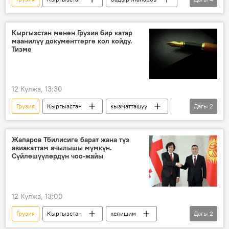
Ираклий Кобахидзе
Ысык-Көл
өкмөт
расмий сапар
Кыргызстан менен Грузия бир катар
маанилүү документтерге кол койду.
Тизме
12 Кулжа, 13:30
Грузия
Кыргызстан
кызматташуу
Дагы
2
документ
кол коюу
Жапаров Тбилисиге барат жана түз
авиакаттам ачылышы мүмкүн.
Сүйлөшүүлөрдүн чоо-жайы
12 Кулжа, 13:00
Грузия
Кыргызстан
келишим
Дагы
2
кызматташуу
авиакаттам