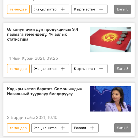
төмөндөө
Жаңылыктар
Кыргызстан
Дагы
5
Экономика
Улуттук банк
алтын
экспорт
акча
Өлкөнүн ички дүң продукциясы 9,4
пайызга төмөндөдү. Үч айлык
статистика
14 Чын Куран 2021, 09:25
төмөндөө
Жаңылыктар
Кыргызстан
Дагы
3
Экономика
ички дүң продукциясы
статистика
Кадыры кетип баратат. Симоньяндын
Навальный тууралуу билдирүүсү
2 Бирдин айы 2021, 10:10
төмөндөө
Жаңылыктар
Россия
Дагы
6
Дүйнөдө
Саясат