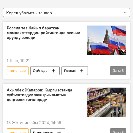
Керек убакытты тандоо
Россия тез байып бараткан
мамлекеттердин рейтингинде экинчи
орунду ээледи
1 Теке, 10:21
төмөндөө
Дүйнөдө
Россия
Дагы
5
Түштүк Корея
Улуу Британия
Экономика
өсүү
рейтинг
Акылбек Жапаров: Кыргызстанда
субъективдүү жакырчылыктын
деңгээли төмөндөдү
18 Жетинин айы 2024, 14:59
төмөндөө
Кыргызстан
Дагы
5