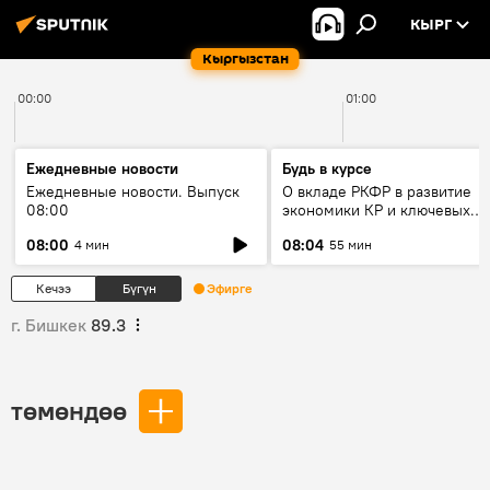
КЫРГ
Кыргызстан
00:00
01:00
Ежедневные новости
Будь в курсе
Ежедневные новости. Выпуск
О вкладе РКФР в развитие
08:00
экономики КР и ключевых
секторах до 2030 года
08:00
08:04
4 мин
55 мин
Кечээ
Бүгүн
Эфирге
г. Бишкек
89.3
төмөндөө