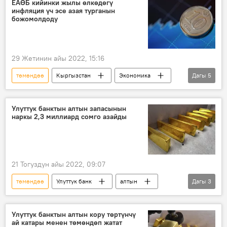
ЕАӨБ кийинки жылы өлкөдөгү
инфляция үч эсе азая турганын
божомолдоду
29 Жетинин айы 2022, 15:16
төмөндөө
Кыргызстан
Экономика
Дагы
5
инфляция
Евразиялык өнүктүрүү банкы
температура
азаюу
темп
Улуттук банктын алтын запасынын
наркы 2,3 миллиард сомго азайды
21 Тогуздун айы 2022, 09:07
төмөндөө
Улуттук банк
алтын
Дагы
3
валюта
запас
Экономика
Улуттук банктын алтын кору төртүнчү
ай катары менен төмөндөп жатат