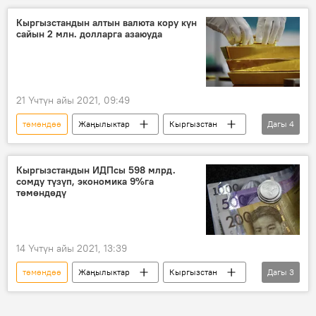
Маргарита Симоньян
билдирүү
Кыргызстандын алтын валюта кору күн
сайын 2 млн. долларга азаюуда
Алексей Навальный
кадыр
21 Үчтүн айы 2021, 09:49
төмөндөө
Жаңылыктар
Кыргызстан
Дагы
4
Экономика
алтын
валюта
Улуттук банк
Кыргызстандын ИДПсы 598 млрд.
сомду түзүп, экономика 9%га
төмөндөдү
14 Үчтүн айы 2021, 13:39
төмөндөө
Жаңылыктар
Кыргызстан
Дагы
3
Экономика
ИДП
өндүрүш