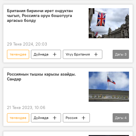
өнөр жай
соода
Британия биринчи ирет ондуктан
чыгып, Россияга орун бошотууга
аргасыз болду
29 Теке 2024, 20:03
төмөндөө
Дүйнөдө
Улуу Британия
Дагы
3
Россия
Экономика
рейтинг
Россиянын тышкы карызы азайды.
Сандар
21 Теке 2023, 10:06
төмөндөө
Дүйнөдө
Россия
Дагы
4
тышкы карыз
ИДП
сумма
Экономика