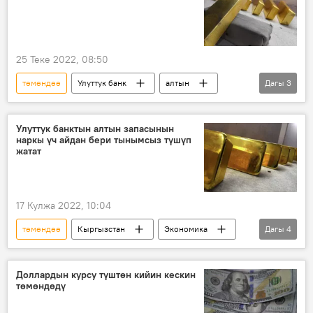
25 Теке 2022, 08:50
төмөндөө
Улуттук банк
алтын
Дагы
3
запас
валюта
Экономика
Улуттук банктын алтын запасынын
наркы үч айдан бери тынымсыз түшүп
жатат
17 Кулжа 2022, 10:04
төмөндөө
Кыргызстан
Экономика
Дагы
4
алтын
запас
Улуттук банк
баа
Доллардын курсу түштөн кийин кескин
төмөндөдү