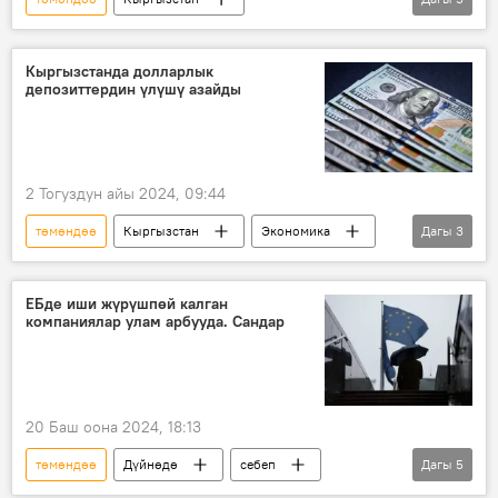
Акылбек Жапаров
Министрлер кабинети
отчет
Экономика
жакырчылык
Кыргызстанда долларлык
депозиттердин үлүшү азайды
2 Тогуздун айы 2024, 09:44
төмөндөө
Кыргызстан
Экономика
Дагы
3
доллар
салым
депозит
ЕБде иши жүрүшпөй калган
компаниялар улам арбууда. Сандар
20 Баш оона 2024, 18:13
төмөндөө
Дүйнөдө
себеп
Дагы
5
Экономика
банкрот
өндүрүш