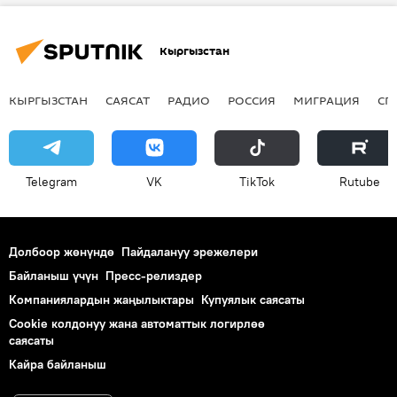
Кыргызстан
КЫРГЫЗСТАН
САЯСАТ
РАДИО
РОССИЯ
МИГРАЦИЯ
СП
Telegram
VK
ТikТоk
Rutube
Долбоор жөнүндө
Пайдалануу эрежелери
Байланыш үчүн
Пресс-релиздер
Компаниялардын жаңылыктары
Купуялык саясаты
Cookie колдонуу жана автоматтык логирлөө
саясаты
Кайра байланыш