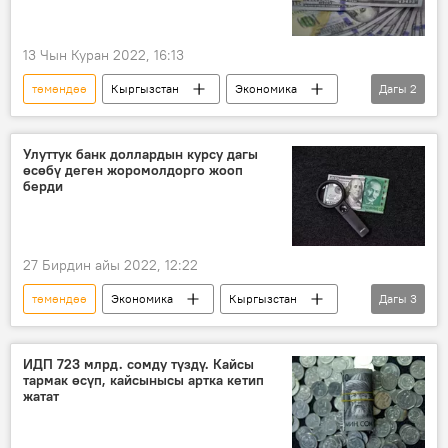
13 Чын Куран 2022, 16:13
төмөндөө
Кыргызстан
Экономика
Дагы
2
доллар
курс
Улуттук банк доллардын курсу дагы
өсөбү деген жоромолдорго жооп
берди
27 Бирдин айы 2022, 12:22
төмөндөө
Экономика
Кыргызстан
Дагы
3
Улуттук банк
доллар
өсүү
ИДП 723 млрд. сомду түздү. Кайсы
тармак өсүп, кайсынысы артка кетип
жатат