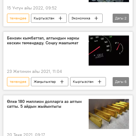
15 Үчтүн айы 2022, 09:52
төмөндөө
Кыргызстан
Экономика
Дагы
2
ички дүң продукциясы
өсүү
Бензин кымбаттап, алтындын наркы
кескин төмөндөдү. Соңку маалымат
23 Жетинин айы 2021, 11:04
төмөндөө
Жаңылыктар
Кыргызстан
Дагы
6
Экономика
Бишкек
Күйүүчү май
нарк
доллардын курсу
валюта
Өлкө 180 миллион долларга аз алтын
сатты. 5 айдын жыйынтыгы
20 Теке 2021, 09:17