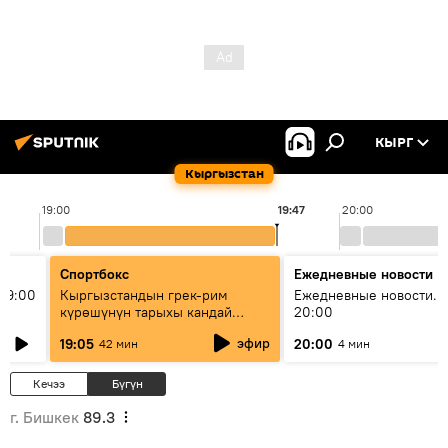
КЫРГ
Кыргызстан
19:00
19:47
20:00
Спортбокс
Ежедневные новости
19:00
Кыргызстандын грек-рим
Ежедневные новости. 
күрөшүнүн тарыхы кандай
20:00
башталган?
эфир
19:05
20:00
42 мин
4 мин
Кечээ
Бүгүн
г. Бишкек
89.3