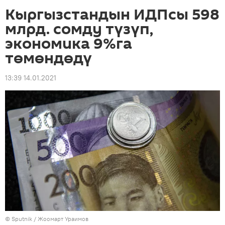
Кыргызстандын ИДПсы 598
млрд. сомду түзүп,
экономика 9%га
төмөндөдү
13:39 14.01.2021
©
Sputnik
/ Жоомарт Ураимов