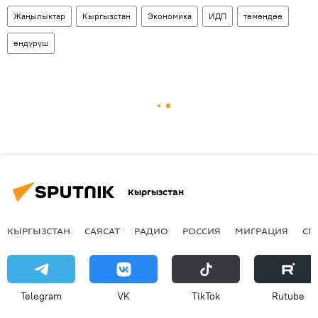
Жаңылыктар
Кыргызстан
Экономика
ИДП
төмөндөө
өндүрүш
Кыргызстан
КЫРГЫЗСТАН
САЯСАТ
РАДИО
РОССИЯ
МИГРАЦИЯ
СП
Telegram
VK
ТikТоk
Rutube