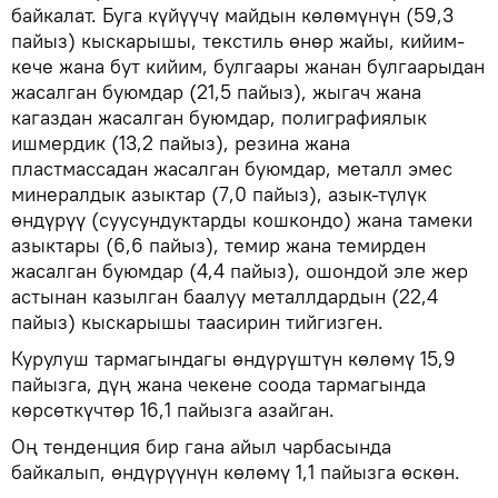
байкалат. Буга күйүүчү майдын көлөмүнүн (59,3
пайыз) кыскарышы, текстиль өнөр жайы, кийим-
кече жана бут кийим, булгаары жанан булгаарыдан
жасалган буюмдар (21,5 пайыз), жыгач жана
кагаздан жасалган буюмдар, полиграфиялык
ишмердик (13,2 пайыз), резина жана
пластмассадан жасалган буюмдар, металл эмес
минералдык азыктар (7,0 пайыз), азык-түлүк
өндүрүү (суусундуктарды кошкондо) жана тамеки
азыктары (6,6 пайыз), темир жана темирден
жасалган буюмдар (4,4 пайыз), ошондой эле жер
астынан казылган баалуу металлдардын (22,4
пайыз) кыскарышы таасирин тийгизген.
Курулуш тармагындагы өндүрүштүн көлөмү 15,9
пайызга, дүң жана чекене соода тармагында
көрсөткүчтөр 16,1 пайызга азайган.
Оң тенденция бир гана айыл чарбасында
байкалып, өндүрүүнүн көлөмү 1,1 пайызга өскөн.