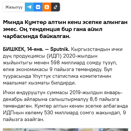
Жазылуу
Мында Кумтөр алтын кени эсепке алынган
эмес. Оң тенденция бир гана айыл
чарбасында байкалган.
БИШКЕК, 14-янв. — Sputnik.
Кыргызстандын ички
дүң продукциясы (ИДП) 2020-жылдын
жыйынтыгы менен 598 миллиард сомду түзүп,
өлкө экономикасы 9 пайызга төмөндөдү. Бул
туурасында Улуттук статистика комитетинин
маалымат кызматы билдирди.
Ички өндүрүштүн суммасы 2019-жылдын январь-
декабрь айларына салыштырмалуу 8,6 пайызга
төмөндөгөн. Кумтөр алтын кенин эсепке албаганда
ИДПнын көлөмү 530 миллиард сомго жакындап, 9
пайызга азайган.