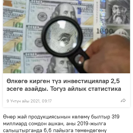
Өлкөгө кирген түз инвестициялар 2,5
эсеге азайды. Тогуз айлык статистика
9 Үчтүн айы 2021, 09:17
Өнөр жай продукциясынын көлөмү былтыр 319
миллиард сомдон ашкан, аны 2019-жылга
салыштырганда 6,6 пайызга төмөндөгөнү