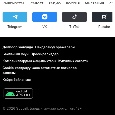
КЫРГЫЗСТАН
САЯСАТ
РАДИО
РОССИЯ
МИГРАЦИЯ
СП
Telegram
VK
ТikТоk
Rutube
Долбоор жөнүндө
Пайдалануу эрежелери
Байланыш үчүн
Пресс-релиздер
Компаниялардын жаңылыктары
Купуялык саясаты
Cookie колдонуу жана автоматтык логирлөө
саясаты
Кайра байланыш
© 2026 Sputnik Бардык укуктар корголгон. 18+