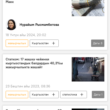
Маек
Нурайым Рысмамбетова
18 Үчтүн айы 2024, 20:02
жакырчылык
Кыргызстан
Дагы
3
"Социалдык контракт" программасы
Гүлмайрам Автандил кызы
маек
Статком: 17 жашка чейинки
кыргызстандык балдардын 40,3%ы
жакырчылыкта жашайт
23 Бештин айы 2023, 08:36
жакырчылык
Кыргызстан
статистика
Дагы
1
балдар