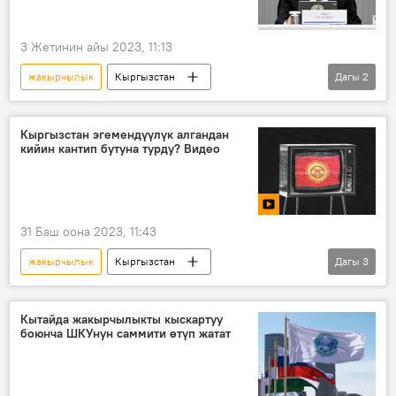
3 Жетинин айы 2023, 11:13
жакырчылык
Кыргызстан
Дагы
2
Садыр Жапаров
форум
Кыргызстан эгемендүүлүк алгандан
кийин кантип бутуна турду? Видео
31 Баш оона 2023, 11:43
жакырчылык
Кыргызстан
Дагы
3
эгемендүүлүк
майрам
Өнүгүү
Видео
Кытайда жакырчылыкты кыскартуу
боюнча ШКУнун саммити өтүп жатат