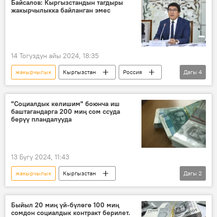
Байсалов: Кыргызстандын тагдыры
жакырчылыкка байланган эмес
14 Тогуздун айы 2024, 18:35
жакырчылык
Кыргызстан
Россия
Дагы
4
билим берүү
форум
Эдил Байсалов
Өнүгүү
"Социалдык келишим" боюнча иш
баштагандарга 200 миң сом ссуда
берүү пландалууда
13 Бугу 2024, 11:43
жакырчылык
Кыргызстан
Дагы
2
социалдык келишим
жөлөк пул
Быйыл 20 миң үй-бүлөгө 100 миң
сомдон социалдык контракт берилет.