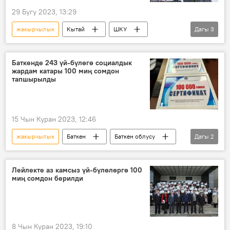
29 Бугу 2023, 13:29
жакырчылык
Кытай
ШКУ
Дагы
3
форум
өнүктүрүү
саммит
Баткенде 243 үй-бүлөгө социалдык
жардам катары 100 миң сомдон
тапшырылды
15 Чын Куран 2023, 12:46
жакырчылык
Баткен
Баткен облусу
Дагы
2
колдоо
үй-бүлө
Лейлекте аз камсыз үй-бүлөлөргө 100
миң сомдон берилди
8 Чын Куран 2023, 19:10