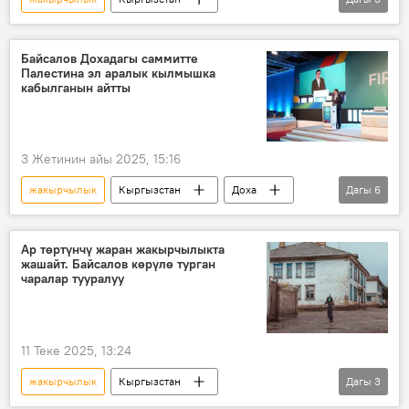
Улуттук статистика комитети
киреше
бай
Байсалов Дохадагы саммитте
Палестина эл аралык кылмышка
кабылганын айтты
3 Жетинин айы 2025, 15:16
жакырчылык
Кыргызстан
Доха
Дагы
6
Палестина
эл аралык
кылмыш
ачкачылык
күрөш
саммит
Ар төртүнчү жаран жакырчылыкта
жашайт. Байсалов көрүлө турган
чаралар тууралуу
11 Теке 2025, 13:24
жакырчылык
Кыргызстан
Дагы
3
Эдил Байсалов
Экономика