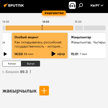
КЫРГ
Кыргызстан
14:00
14:33
15:00
Особый акцент
Жаңылыктар
уск
Как складывалась российская
Жаңылыктар. Чыгарыл
государственность - история
России и геополитика Евразии
эфир
14:03
15:01
56 мин
7 мин
глазами аналитиков
Кечээ
Бүгүн
г. Бишкек
89.3
жакырчылык