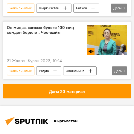
жакырчылык
Кыргызстан
Баткен
Дагы
3
Лейлек
колдоо
үй-бүлө
Он миң аз камсыз бүлөгө 100 миң
сомдон берилет. Чоо-жайы
31 Жалган Куран 2023, 10:14
жакырчылык
Радио
Экономика
Дагы
1
жардам
Дагы 20 материал
Кыргызстан