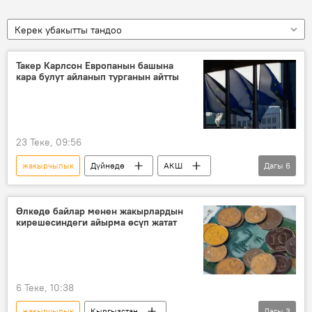
Керек убакытты тандоо
Такер Карлсон Европанын башына
кара булут айланып турганын айтты
23 Теке, 09:56
жакырчылык
Дүйнөдө
АКШ
Дагы
6
Европа
Россия
Такер Карлсон
согуш
Түндүк агым - 2
Газ түтүгү
Өлкөдө байлар менен жакырлардын
кирешесиндеги айырма өсүп жатат
6 Теке, 10:38
жакырчылык
Кыргызстан
Дагы
3