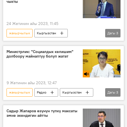
чыкты
24 Жетинин айы 2023, 11:45
жакырчылык
Кыргызстан
Дагы
3
Эдил Байсалов
жашоо
камсыздоо
Министрлик: "Социалдык келишим"
долбоору майнаптуу болуп жатат
9 Жетинин айы 2023, 12:47
жакырчылык
Радио
Кыргызстан
Дагы
3
эмгек
ишкерлик
Нургүл Исмаилова
Садыр Жапаров өзүнүн түпкү максаты
эмне экендигин айтты