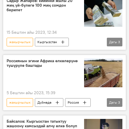
Садыр Жапаров: кийинки жылы 20
миң үй-бүлөгө 100 миң сомдон
берилет
15 Бештин айы 2023, 12:34
жакырчылык
Кыргызстан
Дагы
3
Садыр Жапаров
социалдык келишим
долбоор
Россиянын эгини Африка өлкөлөрүнө
түшүрүлө баштады
5 Бештин айы 2023, 15:39
жакырчылык
Дүйнөдө
Россия
Дагы
3
Африка
эгин
азык-түлүк
Байсалов: Кыргызстан татыктуу
жашоону камсыздай алчу өлкө болуп