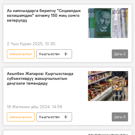
кеңешме
Аз камсыздарга берилчү "Социалдык
келишимдин" өлчөмү 150 миң сомго
көтөрүлдү
2 Чын Куран 2025, 10:30
жакырчылык
Кыргызстан
Дагы
2
Садыр Жапаров
социалдык келишим
Акылбек Жапаров: Кыргызстанда
субъективдүү жакырчылыктын
деңгээли төмөндөдү
18 Жетинин айы 2024, 14:59
жакырчылык
Кыргызстан
Дагы
5
Акылбек Жапаров
Министрлер кабинети
отчет
Экономика
төмөндөө