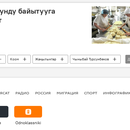
унду байытууга
т
Коом
Жаңылыктар
Чыныбай Турсунбеков
Д
бек Рыспаев
Мирлан Бакиров
айдулла Нышанов
Жогорку Кеңеш
ЯСАТ
РАДИО
РОССИЯ
МИГРАЦИЯ
СПОРТ
ИНФОГРАФИ
e
Odnoklassniki