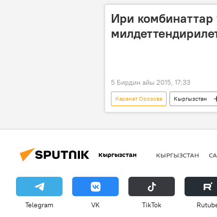
Ири комбинаттар 
милдеттендириле
5 Бирдин айы 2015, 17:33
Карамат Орозова
Кыргызстан
Алтынбек Сулайманов
Кожо
Абдимуталип Кочкорбаев
С
Талант Узакбаев
Кыргызстан
КЫРГЫЗСТАН
СА
Telegram
VK
ТikТоk
Rutub