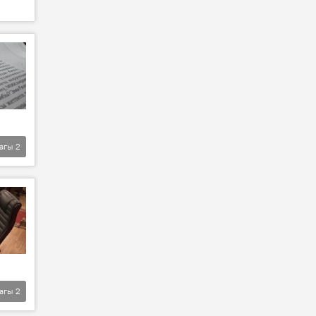
агы
2
агы
2