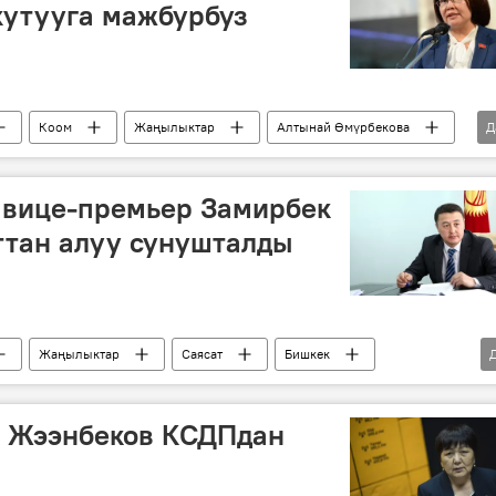
кутууга мажбурбуз
Коом
Жаңылыктар
Алтынай Өмүрбекова
Д
 вице-премьер Замирбек
ттан алуу сунушталды
Жаңылыктар
Саясат
Бишкек
к Жээнбеков КСДПдан