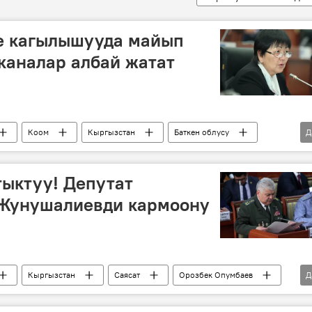
де кагылышууда майып
каналар албай жатат
Коом
Кыргызстан
Баткен облусу
Д
абыл алуу
Баткендеги кыргыз-тажик жаңжалы
тыктуу! Депутат
Жунушалиевди кармоону
Кыргызстан
Саясат
Орозбек Опумбаев
Д
жооп