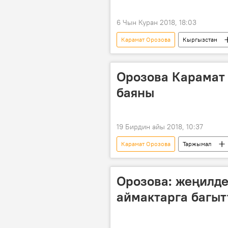
6 Чын Куран 2018, 18:03
Карамат Орозова
Кыргызстан
КСДП фракциясы
депутат
Орозова Карамат
баяны
19 Бирдин айы 2018, 10:37
Карамат Орозова
Таржымал
Орозова: жеңилд
аймактарга багыт