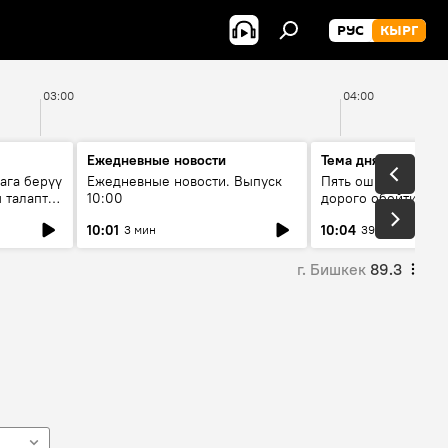
РУС
КЫРГ
03:00
04:00
Ежедневные новости
Тема дня
ага берүү
Ежедневные новости. Выпуск
Пять ошибок котор
 талаптар
10:00
дорого обойтись п
жилья
10:01
10:04
3 мин
39 мин
г. Бишкек
89.3