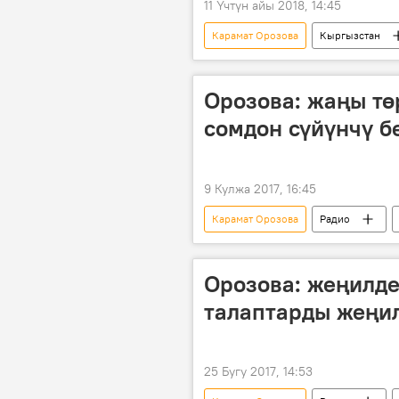
11 Үчтүн айы 2018, 14:45
Карамат Орозова
Кыргызстан
Орозова: жаңы тө
сомдон сүйүнчү б
9 Кулжа 2017, 16:45
Карамат Орозова
Радио
Орозова: жеңилде
талаптарды жеңил
25 Бугу 2017, 14:53