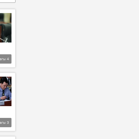
агы
4
агы
3