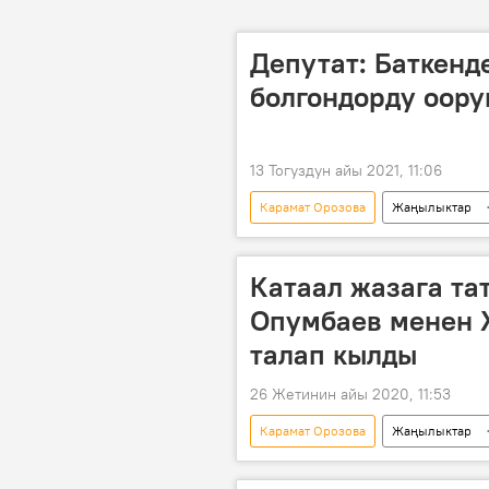
Депутат: Баткен
болгондорду оору
13 Тогуздун айы 2021, 11:06
Карамат Орозова
Жаңылыктар
майып
оорукана
к
Катаал жазага та
Опумбаев менен 
талап кылды
26 Жетинин айы 2020, 11:53
Карамат Орозова
Жаңылыктар
Кашкар Жунушалиев
жаза