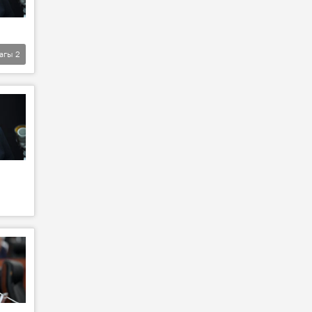
агы
2