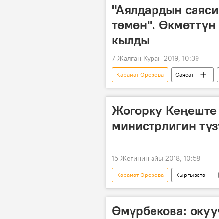
"Аялдардын саяси
төмөн". Өкмөттүн
кылды
7 Жалган Куран 2019, 10:39
Карамат Орозова
Саясат
Жогорку Кеңеш
Жогорку Кеңеште
министрлигин тү
15 Жетинин айы 2018, 10:58
Карамат Орозова
Кыргызстан
Жогорку Кеңеш
Өмүрбекова: окуу