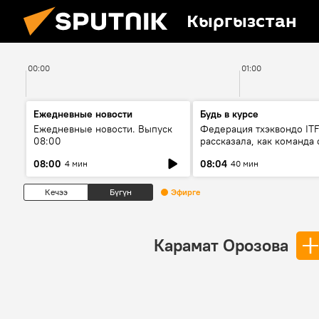
Кыргызстан
00:00
01:00
Ежедневные новости
Будь в курсе
Ежедневные новости. Выпуск
Федерация тхэквондо IT
08:00
рассказала, как команда 
жертвой мошенников
08:00
08:04
4 мин
40 мин
Кечээ
Бүгүн
Эфирге
Карамат Орозова