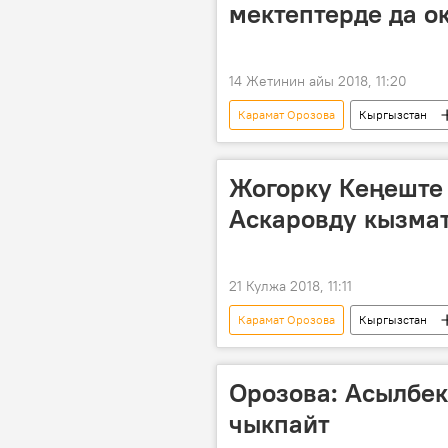
мектептерде да о
14 Жетинин айы 2018, 11:20
Карамат Орозова
Кыргызстан
билим берүү
мектеп
Жогорку Кеңеште
Аскаровду кызма
21 Кулжа 2018, 11:11
Карамат Орозова
Кыргызстан
Замирбек Аскаров
Орозова: Асылбе
чыкпайт