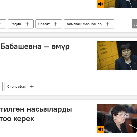
Радио
Саясат
Асылбек Жээнбеков
Д
 Бабашевна — өмүр
биография
етилген насыяларды
тоо керек