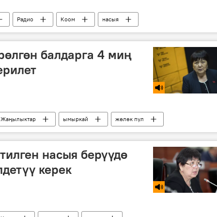
Радио
Коом
насыя
рөлгөн балдарга 4 миң
ерилет
Жаңылыктар
ымыркай
жөлөк пул
тилген насыя берүүдө
детүү керек