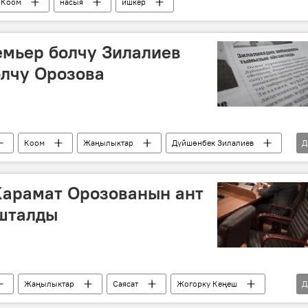
Коом
насыя
ишкер
ремьер болчу Зилалиев
олчу Орозова
Коом
Жаңылыктар
Дүйшөнбек Зилалиев
Д
Гезиттеги кеп, гезиттер эмне дейт
арамат Орозованын ант
шталды
Жаңылыктар
Саясат
Жогорку Кеңеш
Д