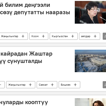
й билим деңгээли
 сөзү депутатты нааразы
Жаңылыктар
Коом
Кыргызстан
аялдар
 кайрадан Жаштар
зүү сунушталды
Жаңылыктар
Саясат
Бишкек
чуларды кооптуу