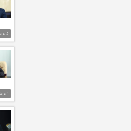
агы
2
Дагы
1