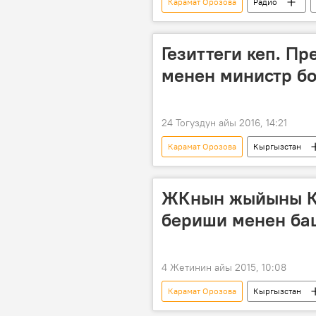
Карамат Орозова
Радио
Гезиттеги кеп. П
менен министр б
24 Тогуздун айы 2016, 14:21
Карамат Орозова
Кыргызстан
Социалдык өнүгүү министрлиги
ЖКнын жыйыны К
бериши менен ба
4 Жетинин айы 2015, 10:08
Карамат Орозова
Кыргызстан
КСДП фракциясы
ант