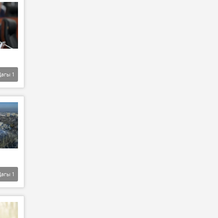
Дагы
1
Дагы
1