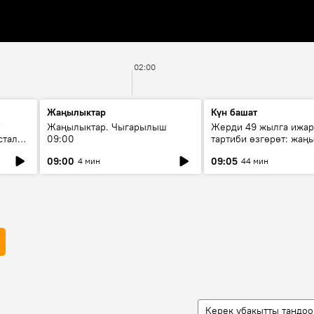
02:00
Жаңылыктар
Күн башат
F
Жаңылыктар. Чыгарылыш
Жерди 49 жылга ижар
стала
09:00
тартиби өзгөрөт: жаңы
эмнени көздөйт?
09:00
09:05
4 мин
44 мин
Керек убакытты тандоо