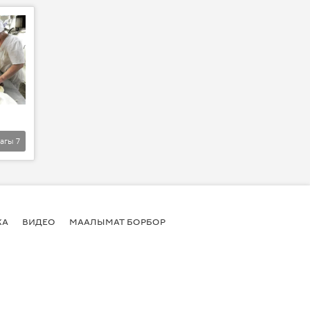
агы
7
КА
ВИДЕО
МААЛЫМАТ БОРБОР