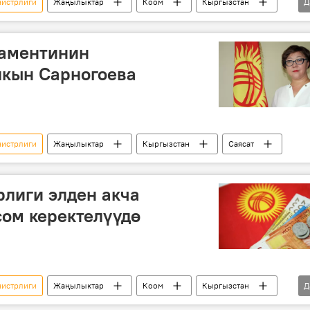
нистрлиги
Жаңылыктар
Коом
Кыргызстан
Д
мат Жаманкулов
аментинин
кын Сарногоева
нистрлиги
Жаңылыктар
Кыргызстан
Саясат
лиги элден акча
 сом керектелүүдө
нистрлиги
Жаңылыктар
Коом
Кыргызстан
Д
ият