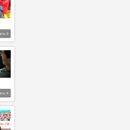
агы
3
агы
4