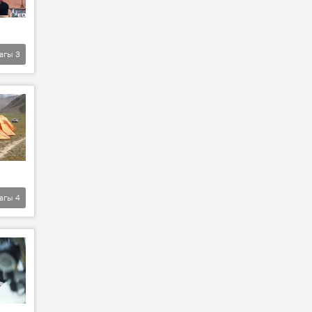
агы
3
агы
4