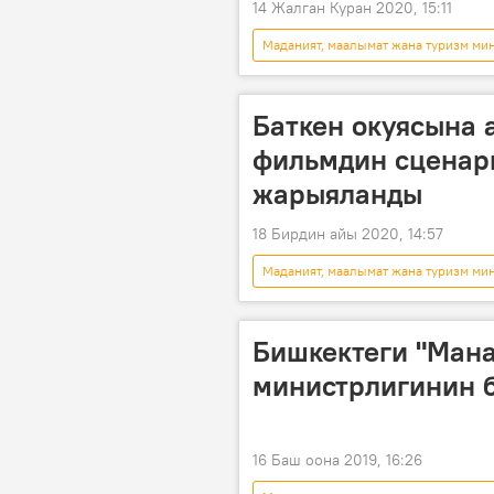
14 Жалган Куран 2020, 15:11
Маданият, маалымат жана туризм ми
чыгармачылык
Баткен окуясына 
фильмдин сценар
жарыяланды
18 Бирдин айы 2020, 14:57
Маданият, маалымат жана туризм ми
тасма
Баткен окуясы
Бишкектеги "Ман
министрлигинин б
16 Баш оона 2019, 16:26