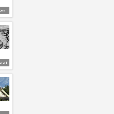
Дагы
1
агы
3