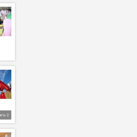
агы
2