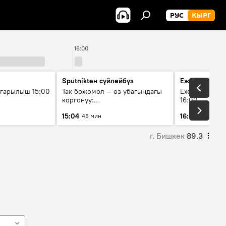
РУС
КЫРГ
16:00
Sputnikteн сүйлөйбүз
Ежедневные 
гарылыш 15:00
Так божомол — өз убагындагы
Ежедневные н
коргонуу:
16:00
гидрометеорологиялык кызмат
15:04
16:01
45 мин
3 мин
кантип өркүндөтүлүүдө
г. Бишкек
89.3