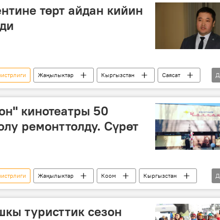
нтине төрт айдан кийин
лди
нистрлиги
Жаңылыктар
Кыргызстан
Саясат
Д
чи
он" кинотеатры 50
лу ремонттолду. Сүрөт
нистрлиги
Жаңылыктар
Коом
Кыргызстан
Д
отеатр
оңдоо
шкы туристтик сезон