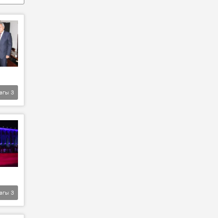
агы
3
агы
3