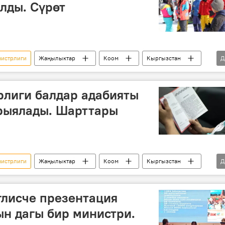
лды. Сүрөт
нистрлиги
Жаңылыктар
Коом
Кыргызстан
Д
туризм
рлиги балдар адабияты
рыялады. Шарттары
нистрлиги
Жаңылыктар
Коом
Кыргызстан
Д
кыргыз адабияты
сынак
глисче презентация
н дагы бир министри.