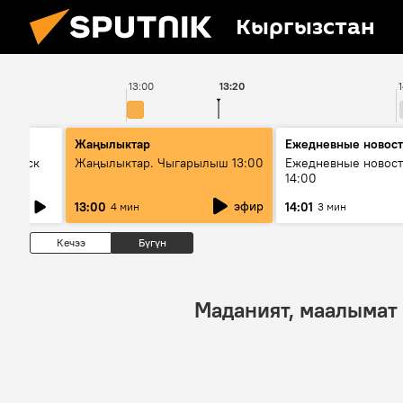
Кыргызстан
13:00
13:20
Жаңылыктар
Ежедневные новос
Выпуск
Жаңылыктар. Чыгарылыш 13:00
Ежедневные новост
14:00
эфир
13:00
14:01
4 мин
3 мин
Кечээ
Бүгүн
Маданият, маалымат