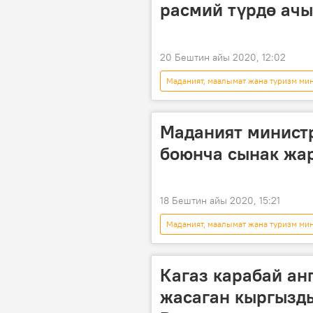
расмий түрдө ачы
20 Бештин айы 2020, 12:02
Маданият, маалымат жана туризм ми
Нуржигит Кадырбеков
кыш
Маданият минист
боюнча сынак жа
18 Бештин айы 2020, 15:21
Маданият, маалымат жана туризм ми
Маданият
балдар
Кагаз карабай ан
жасаган кыргызды