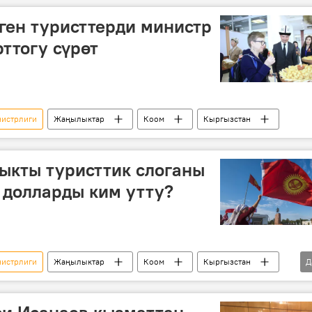
ген туристтерди министр
рттогу сүрөт
нистрлиги
Жаңылыктар
Коом
Кыргызстан
ыкты туристтик слоганы
 долларды ким утту?
нистрлиги
Жаңылыктар
Коом
Кыргызстан
Д