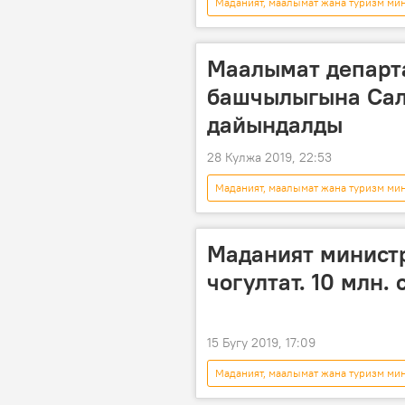
Маданият, маалымат жана туризм ми
Сооронбай Жээнбеков
Аза
Маалымат департ
башчылыгына Сал
дайындалды
28 Кулжа 2019, 22:53
Маданият, маалымат жана туризм ми
Маданият министр
чогултат. 10 млн.
15 Бугу 2019, 17:09
Маданият, маалымат жана туризм ми
туризм
акча
Мадан