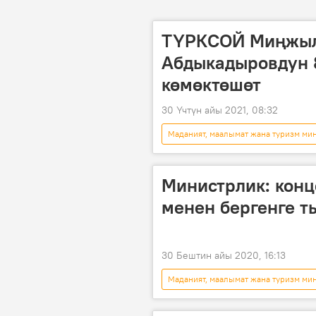
ТҮРКСОЙ Миңжыл
Абдыкадыровдун 
көмөктөшөт
30 Үчтүн айы 2021, 08:32
Маданият, маалымат жана туризм ми
Коом
маараке
Нур
Министрлик: кон
менен бергенге т
30 Бештин айы 2020, 16:13
Маданият, маалымат жана туризм ми
Коом
концерт
мый