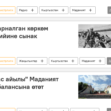
нистрлиги
Радио
Кыргызстан
Маданият
арналган көркөм
ийине сынак
нистрлиги
Жаңылыктар
Кыргызстан
Маданият
Д
сынак
ас айылы" Маданият
алансына өтөт