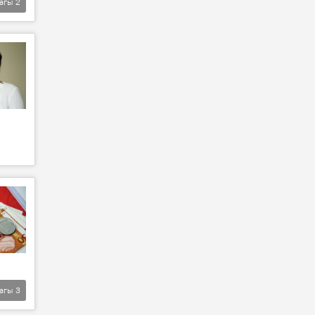
агы
2
агы
3