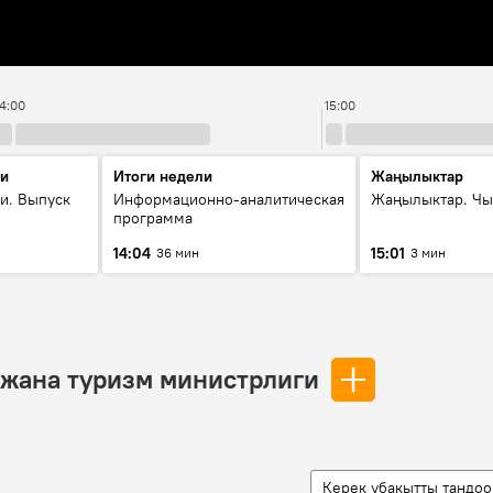
14:00
15:00
ти
Итоги недели
Жаңылыктар
и. Выпуск
Информационно-аналитическая
Жаңылыктар. Чы
программа
14:04
15:01
36 мин
3 мин
 жана туризм министрлиги
Керек убакытты тандоо