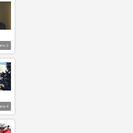
агы
2
агы
4