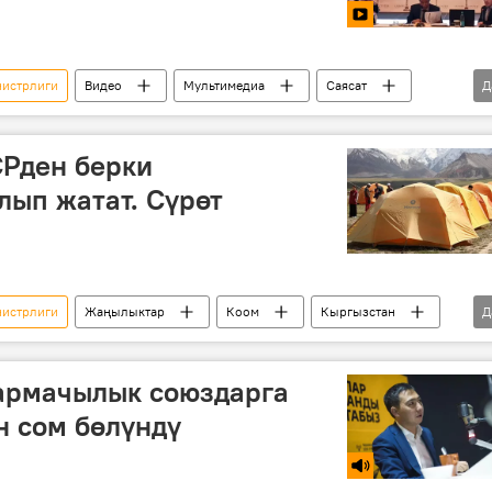
нистрлиги
Видео
Мультимедиа
Саясат
Д
ырбеков
англис тили
СРден берки
ып жатат. Сүрөт
нистрлиги
Жаңылыктар
Коом
Кыргызстан
Д
таштанды
тазалоо
армачылык союздарга
н сом бөлүндү