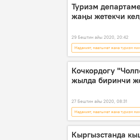
Туризм департаме
жаңы жетекчи ке
29 Бештин айы 2020, 20:42
Маданият, маалымат жана туризм ми
Туризм департаменти
жетек
Кочкордогу "Чолп
жылда биринчи жо
27 Бештин айы 2020, 08:31
Маданият, маалымат жана туризм ми
Нарын
Кочкор
кин
Кыргызстанда кы