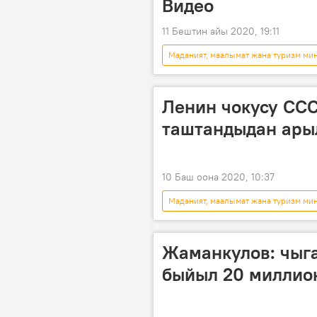
Видео
11 Бештин айы 2020, 19:11
Маданият, маалымат жана туризм ми
Кыргызстан
Нуржигит Кад
Ленин чокусу СС
таштандыдан арыл
10 Баш оона 2020, 10:37
Маданият, маалымат жана туризм ми
Ленин чокусу
тоо
Жаманкулов: чыг
быйыл 20 миллио