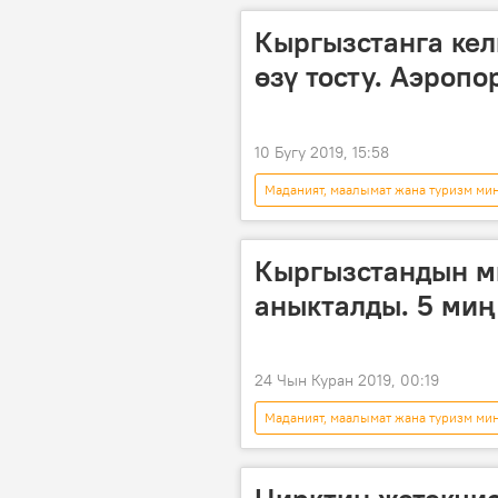
Кыргызстанга кел
өзү тосту. Аэропо
10 Бугу 2019, 15:58
Маданият, маалымат жана туризм ми
Кыргызстандын м
аныкталды. 5 миң
24 Чын Куран 2019, 00:19
Маданият, маалымат жана туризм ми
конкурс
туризм