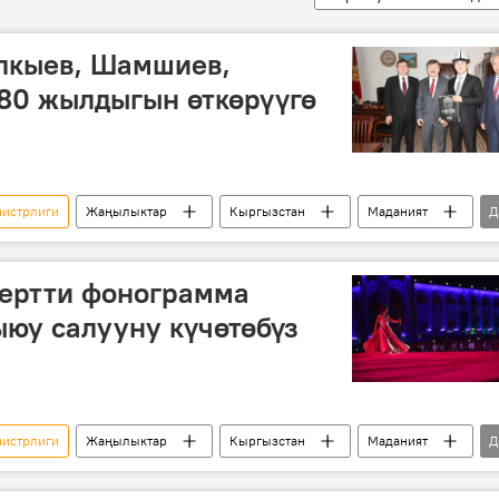
кыев, Шамшиев,
80 жылдыгын өткөрүүгө
нистрлиги
Жаңылыктар
Кыргызстан
Маданият
Д
жигит Кадырбеков
цертти фонограмма
ыюу салууну күчөтөбүз
нистрлиги
Жаңылыктар
Кыргызстан
Маданият
Д
зам