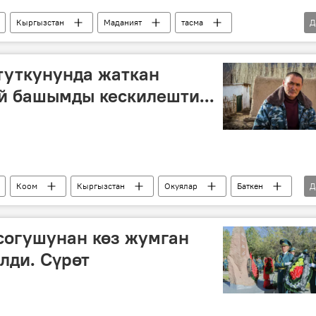
Кыргызстан
Маданият
тасма
Д
нистрлиги
сынак
туткунунда жаткан
й башымды кескилешти...
Коом
Кыргызстан
Окуялар
Баткен
Д
огушкер
согушунан көз жумган
лди. Сүрөт