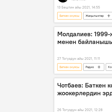
13 Бештин айы 2021, 14:55
Баткен окуясы
Жаңылыктар
рота
батальон
кур
жылкы
Молдалиев: 1999
менен байланышы
27 Тогуздун айы 2021, 11:11
Баткен окуясы
Радио
Ко
Чотбаев: Баткен 
жоокерлердин эр
26 Тогуздун айы 2021, 12:28