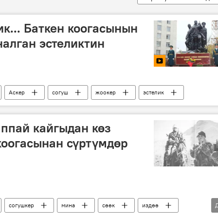
к... Баткен коогасынын
алган эстеликтин
Аскер
согуш
жоокер
эстелик
аппай кайгыдан көз
 коогасынан сүртүмдөр
согушкер
мина
сөөк
издөө