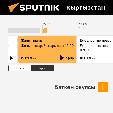
Кыргызстан
15:00
15:28
Жаңылыктар
Ежедневные новос
ческая
Жаңылыктар. Чыгарылыш 15:00
Ежедневные новост
16:00
эфир
15:01
16:01
3 мин
3 мин
Кечээ
Бүгүн
Баткен окуясы