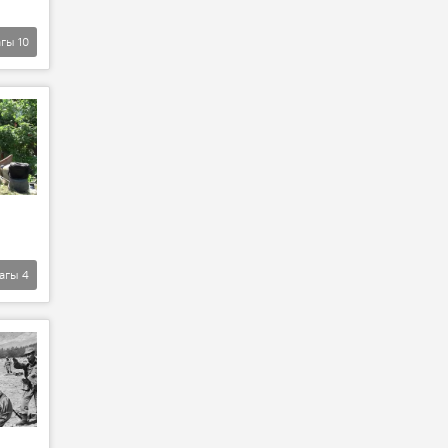
агы
10
агы
4