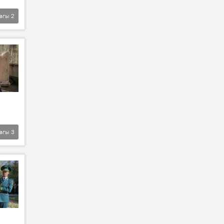
агы
2
агы
3