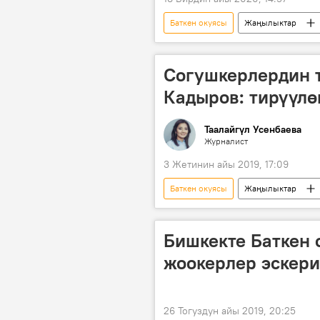
Баткен окуясы
Жаңылыктар
Маданият, маалымат жана туризм ми
Согушкерлердин 
Кадыров: тирүүлө
Таалайгүл Усенбаева
Журналист
3 Жетинин айы 2019, 17:09
Баткен окуясы
Жаңылыктар
коогалаң
туткун
с
Бишкекте Баткен 
жоокерлер эскери
26 Тогуздун айы 2019, 20:25