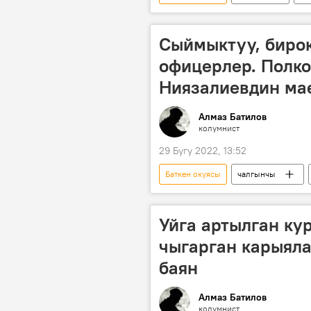
Сыймыктуу, бирок
офицерлер. Полко
Ниязалиевдин ма
Алмаз Батилов
колумнист
29 Бугу 2022, 13:52
Баткен окуясы
чалгынчы
Тажикстан
жарандык согуш
Уйга артылган ку
чыгарган карыяла
баян
Алмаз Батилов
колумнист