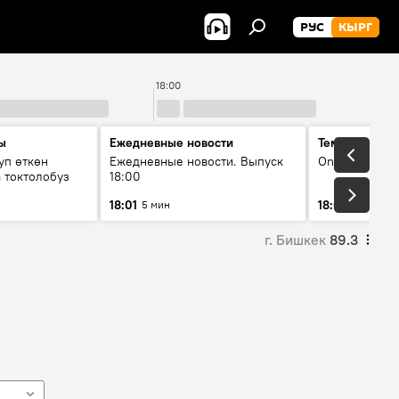
РУС
КЫРГ
18:00
ы
Ежедневные новости
Тема дня
уп өткөн
Ежедневные новости. Выпуск
On air
 токтолобуз
18:00
18:01
18:07
5 мин
30 мин
г. Бишкек
89.3