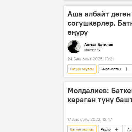
эшек
Аша албайт деген
согушкерлер. Бат
өңүрү
Алмаз Батилов
колумнист
24 Баш оона 2025, 19:31
Баткен окуясы
Кыргызстан
Чалгын кызматы
Маратбек
Молдалиев: Батке
караган түнү баш
17 Аяк оона 2022, 12:47
Баткен окуясы
Радио
Ас