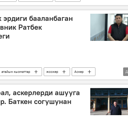
 эрдиги бааланбаган
вник Ратбек
еги
атайын кызматтар
жоокер
Аскер
Д
рал, аскерлерди ашууга
р. Баткен согушунан