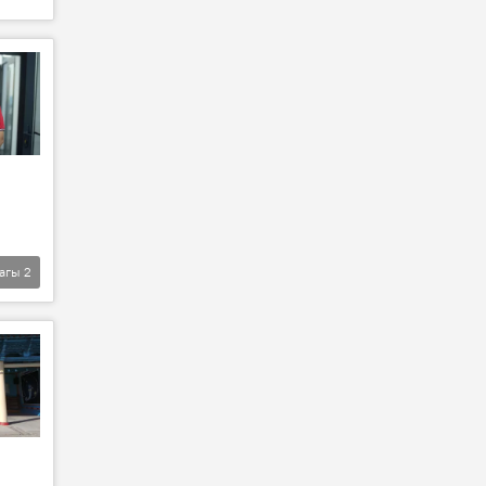
агы
2