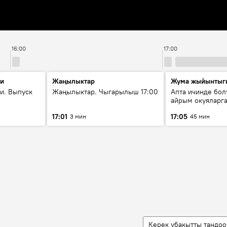
16:00
17:00
ти
Жаңылыктар
Жума жыйынтыг
и. Выпуск
Жаңылыктар. Чыгарылыш 17:00
Апта ичинде бол
айрым окуяларга
17:01
17:05
3 мин
45 мин
Керек убакытты тандоо