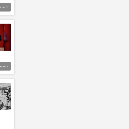
агы
3
агы
7