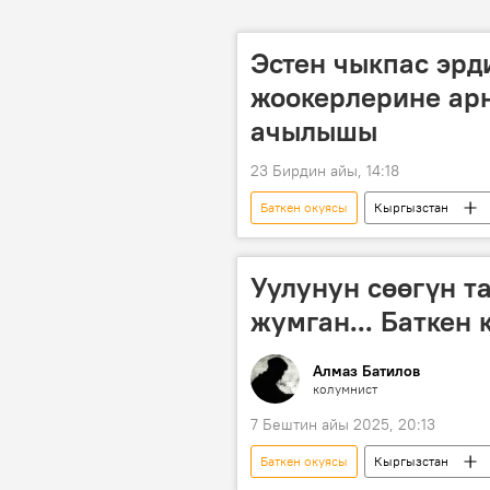
Эстен чыкпас эрди
жоокерлерине арн
ачылышы
23 Бирдин айы, 14:18
Баткен окуясы
Кыргызстан
Уулунун сөөгүн т
жумган... Баткен
Алмаз Батилов
колумнист
7 Бештин айы 2025, 20:13
Баткен окуясы
Кыргызстан