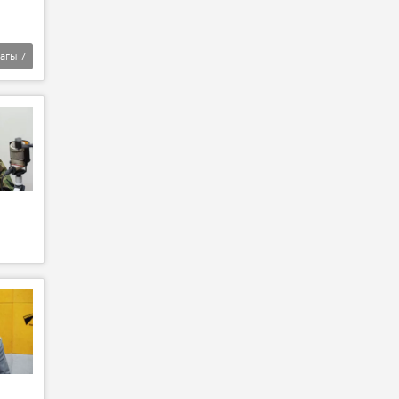
агы
7