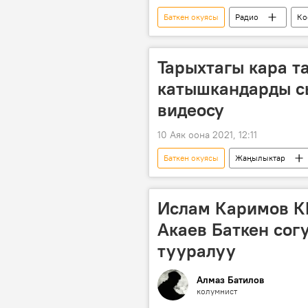
Баткен окуясы
Радио
Ко
жоокер
статус
чек
Тарыхтагы кара т
катышкандарды с
видеосу
10 Аяк оона 2021, 12:11
Баткен окуясы
Жаңылыктар
Мультимедиа
жоокер
радикалдуу ислам
Ислам Каримов КР
Акаев Баткен сог
тууралуу
Алмаз Батилов
колумнист