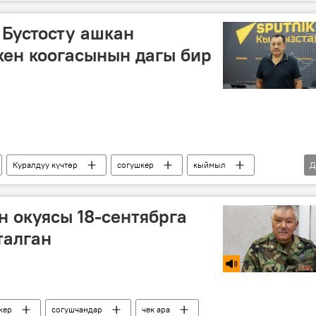
 Бустосту ашкан
кен коогасынын дагы бир
Куралдуу күчтөр
согушкер
кыймыл
Д
 Шайымкулов
н окуясы 18-сентябрга
талган
кер
согушчандар
чек ара