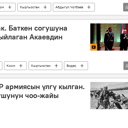
ом
Кыргызстан
Абдыгул Чотбаев
Д
 ара
согуш
ак. Баткен согушуна
ыйлаган Акаевдин
Коом
Кыргызстан
Видео
Д
Аскер
Аскар Акаев
сыйлоо
согушкер
 армиясын үлгү кылган.
ушунун чоо-жайы