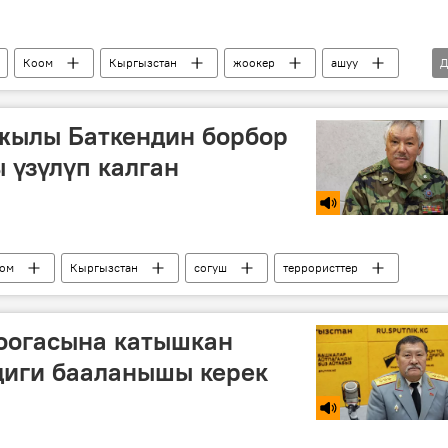
Коом
Кыргызстан
жоокер
ашуу
Д
ал-жарак
ок-дары
уй
эшек
-жылы Баткендин борбор
 үзүлүп калган
ом
Кыргызстан
согуш
террористтер
коогасына катышкан
диги бааланышы керек