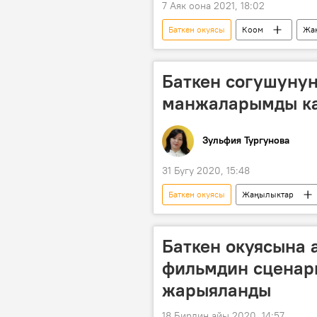
7 Аяк оона 2021, 18:02
Баткен окуясы
Коом
Жа
Окуялар
Баткен
со
Аскар Акаев
Жумабек Асанк
Баткен согушунун
манжаларымды ка
Зульфия Тургунова
31 Бугу 2020, 15:48
Баткен окуясы
Жаңылыктар
Мультимедиа
ардагер
Баткен окуясына 
фильмдин сценар
жарыяланды
18 Бирдин айы 2020, 14:57