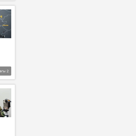
агы
2