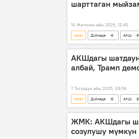
шарттаган мыйза
10 Жетинин айы 2025, 12:40
сенат
Дүйнөдө
АКШ
каржылоо
добуш берүү
АКШдагы шатдаун:
албай, Трамп дем
7 Тогуздун айы 2025, 09:56
сенат
Дүйнөдө
АКШ
өкмөт
ЖМК: АКШдагы ш
созулушу мүмкүн