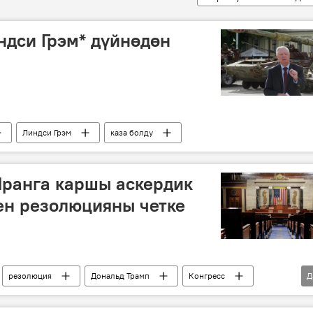
дси Грэм* дүйнөдөн
Линдси Грэм
каза болду
Иранга каршы аскердик
ен резолюцияны четке
резолюция
Дональд Трамп
Конгресс
Д