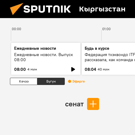
Кыргызстан
00:00
01:00
Ежедневные новости
Будь в курсе
Ежедневные новости. Выпуск
Федерация тхэквондо IT
08:00
рассказала, как команда 
жертвой мошенников
08:00
08:04
4 мин
40 мин
Кечээ
Бүгүн
Эфирге
сенат