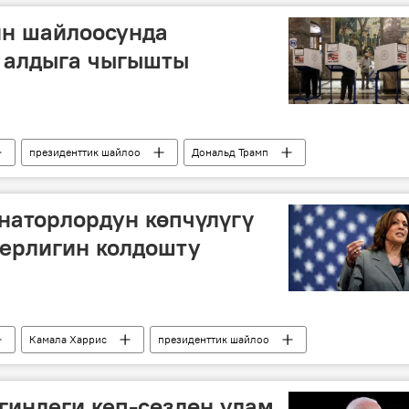
н шайлоосунда
 алдыга чыгышты
президенттик шайлоо
Дональд Трамп
наторлордун көпчүлүгү
керлигин колдошту
Камала Харрис
президенттик шайлоо
гиндеги кеп-сөздөн улам