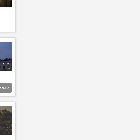
агы
2