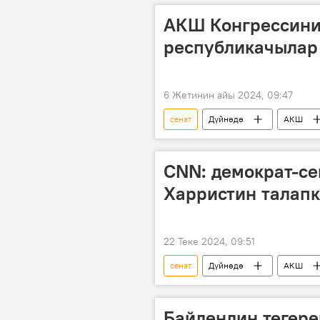
АКШ Конгрессини
республикачылар
6 Жетинин айы 2024, 09:47
сенат
Дүйнөдө
АКШ
CNN: демократ-се
Харристин талап
22 Теке 2024, 09:51
сенат
Дүйнөдө
АКШ
Байдендин тегере