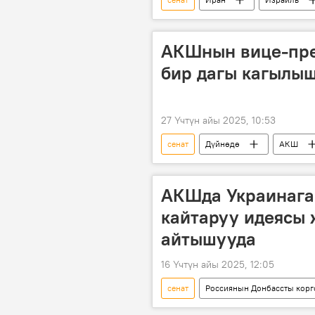
Конгресс
Аскер
АКШнын вице-пре
бир дагы кагылы
27 Үчтүн айы 2025, 10:53
сенат
Дүйнөдө
АКШ
АКШда Украинага
кайтаруу идеясы
айтышууда
16 Үчтүн айы 2025, 12:05
сенат
Россиянын Донбассты корг
АКШ
Украина
атай