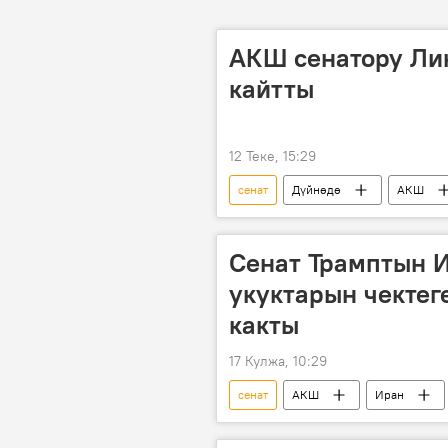
АКШ сенатору Лин
кайтты
12 Теке, 15:29
сенат
Дүйнөдө
АКШ
Сенат Трамптын 
укуктарын чектег
какты
17 Кулжа, 10:29
сенат
АКШ
Иран
Аскер
укук