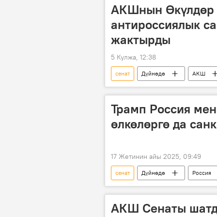
АКШнын Өкүлдөр 
антироссиялык с
жактырды
5 Кулжа, 12:38
сенат
Дүйнөдө
АКШ
Трамп Россия ме
өлкөлөргө да сан
17 Жетинин айы 2025, 09:49
сенат
Дүйнөдө
Россия
Конгресс
администрация
АКШ Сенаты шатд