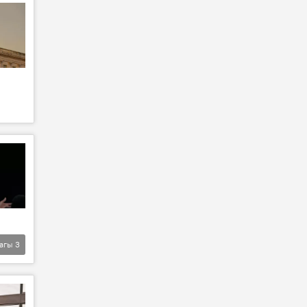
агы
3