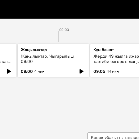
02:00
Жаңылыктар
Күн башат
F
Жаңылыктар. Чыгарылыш
Жерди 49 жылга ижар
стала
09:00
тартиби өзгөрөт: жаңы
эмнени көздөйт?
09:00
09:05
4 мин
44 мин
Керек убакытты тандоо