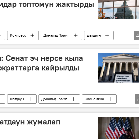
мдар топтомун жактырды
Конгресс
Дональд Трамп
шатдаун
Д
 Сенат эч нерсе кыла
ократтарга кайрылды
шатдаун
Дональд Трамп
Экономика
атдаун жумалап