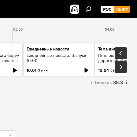
РУС
КЫРГ
03:00
04:00
Ежедневные новости
Тема дня
ага берүү
Ежедневные новости. Выпуск
Пять ошибок котор
 талаптар
10:00
дорого обойтись п
жилья
10:01
10:04
3 мин
39 мин
г. Бишкек
89.3