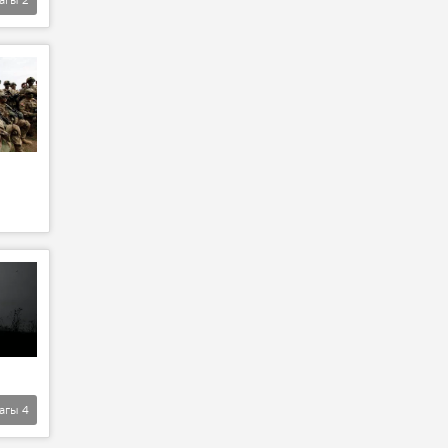
агы
4