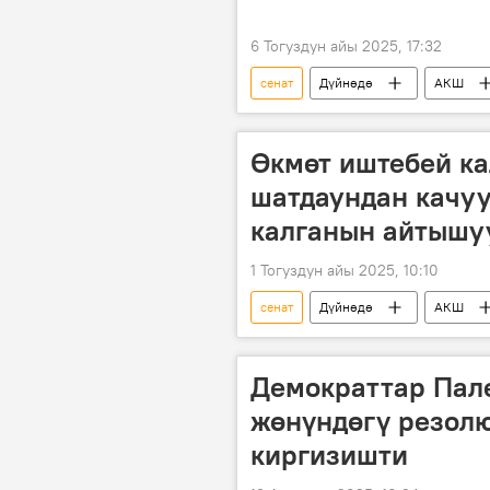
6 Тогуздун айы 2025, 17:32
сенат
Дүйнөдө
АКШ
Өкмөт иштебей к
шатдаундан качуу
калганын айтышу
1 Тогуздун айы 2025, 10:10
сенат
Дүйнөдө
АКШ
Экономика
кооптуулук
Демократтар Пал
жөнүндөгү резол
киргизишти