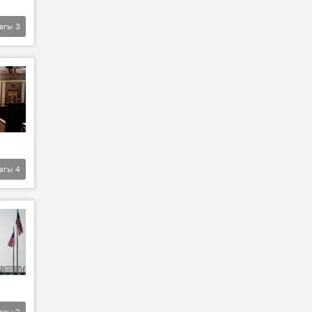
агы
3
агы
4
агы
2