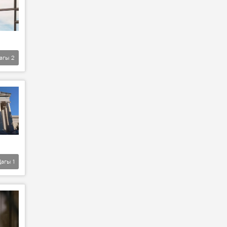
агы
2
Дагы
1