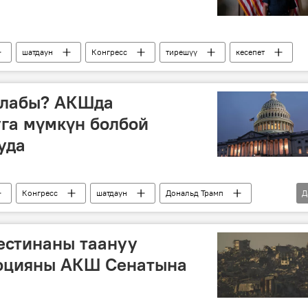
шатдаун
Конгресс
тирешүү
кесепет
алабы? АКШда
га мүмкүн болбой
уда
Конгресс
шатдаун
Дональд Трамп
Д
естинаны таануу
юцияны АКШ Сенатына