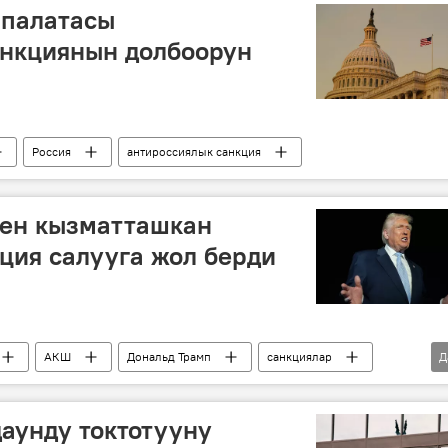
палатасы
анкциянын долбоорун
Россия
антироссиялык санкция
нен кызматташкан
кция салууга жол берди
АКШ
Дональд Трамп
санкциялар
Д
мыйзам
аунду токтотууну