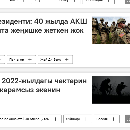
зиденти: 40 жылда АКШ
шта жеңишке жеткен жок
Пентагон
Жей Ди Венс
 2022-жылдагы чектерин
 жарамсыз экенин
оо боюнча атайын операциясы
Дүйнөдө
Россия
Д
ын операция
чек ара