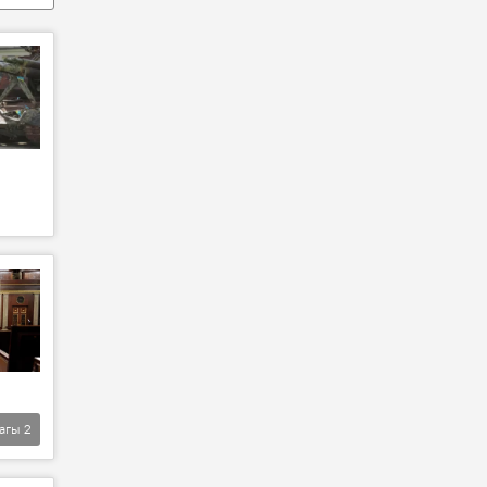
агы
2