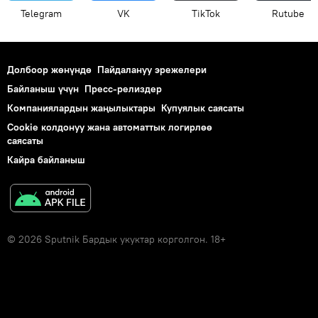
Telegram
VK
ТikТоk
Rutube
Долбоор жөнүндө
Пайдалануу эрежелери
Байланыш үчүн
Пресс-релиздер
Компаниялардын жаңылыктары
Купуялык саясаты
Cookie колдонуу жана автоматтык логирлөө
саясаты
Кайра байланыш
© 2026 Sputnik Бардык укуктар корголгон. 18+