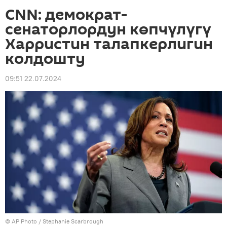
CNN: демократ-
сенаторлордун көпчүлүгү
Харристин талапкерлигин
колдошту
09:51 22.07.2024
©
AP Photo
/ Stephanie Scarbrough