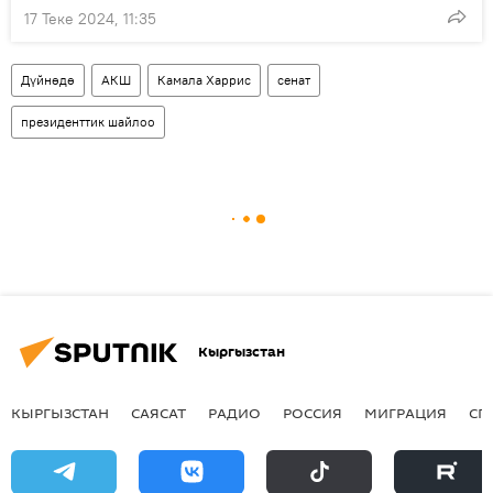
17 Теке 2024, 11:35
Дүйнөдө
АКШ
Камала Харрис
сенат
президенттик шайлоо
Кыргызстан
КЫРГЫЗСТАН
САЯСАТ
РАДИО
РОССИЯ
МИГРАЦИЯ
СП