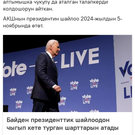
алтымышка чукулу да аталган талапкерди
колдошорун айткан.
АКШнын президентин шайлоо 2024-жылдын 5-
ноябрында өтөт.
Байден президенттик шайлоодон
чыгып кете турган шарттарын атады