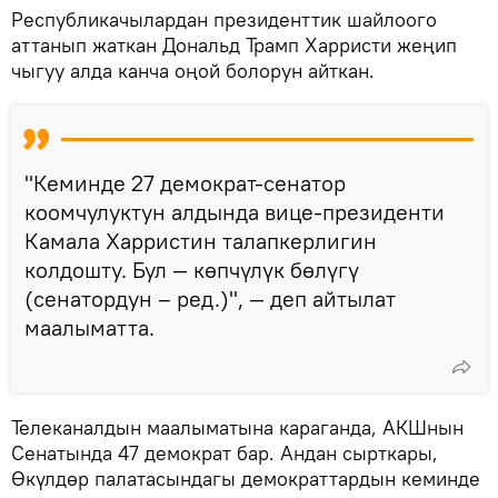
Республикачылардан президенттик шайлоого
аттанып жаткан Дональд Трамп Харристи жеңип
чыгуу алда канча оңой болорун айткан.
"Кеминде 27 демократ-сенатор
коомчулуктун алдында вице-президенти
Камала Харристин талапкерлигин
колдошту. Бул — көпчүлүк бөлүгү
(сенатордун – ред.)", — деп айтылат
маалыматта.
Телеканалдын маалыматына караганда, АКШнын
Сенатында 47 демократ бар. Андан сырткары,
Өкүлдөр палатасындагы демократтардын кеминде