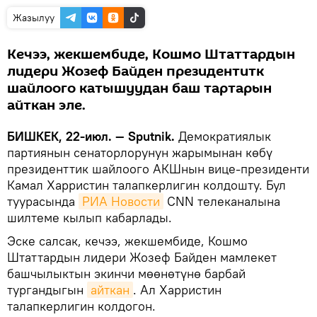
Жазылуу
Кечээ, жекшембиде, Кошмо Штаттардын
лидери Жозеф Байден президентитк
шайлоого катышуудан баш тартарын
айткан эле.
БИШКЕК, 22-июл. — Sputnik.
Демократиялык
партиянын сенаторлорунун жарымынан көбү
президенттик шайлоого АКШнын вице-президенти
Камал Харристин талапкерлигин колдошту. Бул
туурасында
РИА Новости
CNN телеканалына
шилтеме кылып кабарлады.
Эске салсак, кечээ, жекшембиде, Кошмо
Штаттардын лидери Жозеф Байден мамлекет
башчылыктын экинчи мөөнөтүнө барбай
тургандыгын
айткан
. Ал Харристин
талапкерлигин колдогон.