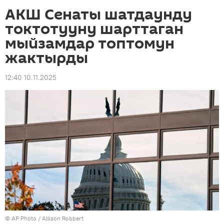
АКШ Сенаты шатдаунду
токтотууну шарттаган
мыйзамдар топтомун
жактырды
12:40 10.11.2025
©
AP Photo
/ Allison Robbert