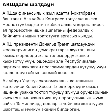
АКШдагы шатдаун
АКШда финансылык жыл адатта 1-октябрдан
башталат. Ага чейин Конгресс толук же кыска
мөөнөттүү бюджетин кабыл алышы керек. Бирок
ал процесстин ишке ашпаганы федералдык
бийликтин ишин токтотууга аргасыз кылды.
АКШ президенти Дональд Трамп шатдаундун
жоопкерчилигин демократтарга жүктөп, аны
кызматкерлерди жана төлөмдөрдү жапырт
кыскартуу үчүн, ошондой эле Республикалык
партияга жакпаган программалардан кутулуу үчүн
колдонорун айтып сөөмөй кезеген.
Ак үйдүн Улуттук экономикалык кеңешинин
жетекчиси Кевин Хассет 5-октябрь күнү өкмөт
ишинин узакка токтоп турушу жумуш орундарынын
кыскарышын жана ички дүң продукциянын жума
сайын 15 миллиард долларга чейинки жоготуусун
шартташы мүмкүн экенин билдирген.