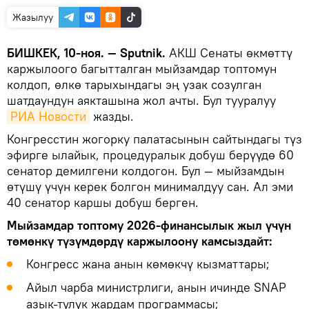
Жазылуу
БИШКЕК, 10-ноя. — Sputnik.
АКШ Сенаты өкмөттү
каржылоого багытталган мыйзамдар топтомун
колдоп, өлкө тарыхындагы эң узак созулган
шатдаундун аякташына жол ачты. Бул тууралуу
РИА Новости
жазды.
Конгресстин жогорку палатасынын сайтындагы түз
эфирге ылайык, процедуралык добуш берүүдө 60
сенатор демилгени колдогон. Бул — мыйзамдын
өтүшү үчүн керек болгон минималдуу сан. Ал эми
40 сенатор каршы добуш берген.
Мыйзамдар топтому 2026-финансылык жыл үчүн
төмөнкү түзүмдөрдү каржылоону камсыздайт:
Конгресс жана анын көмөкчү кызматтары;
Айыл чарба министрлиги, анын ичинде SNAP
азык-түлүк жардам программасы;