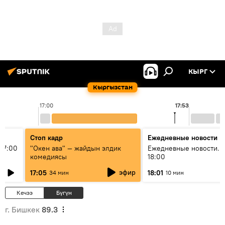
КЫРГ
Кыргызстан
17:00
17:53
Стоп кадр
Ежедневные новости
17:00
"Окен ава" — жайдын элдик
Ежедневные новости. 
комедиясы
18:00
эфир
17:05
18:01
34 мин
10 мин
Кечээ
Бүгүн
г. Бишкек
89.3