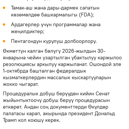
Тамак-аш жана дары-дармек сапатын
көзөмөлдөө башкармалыгы (FDA);
Ардагерлер үчүн программалар жана
жеңилдиктер;
Пентагондун курулуш долбоорлору.
Өкмөттүн калган бөлүгү 2026-жылдын 30-
январына чейин узартылган убактылуу каржылоо
резолюциясы аркылуу каржыланат. Ошондой эле
1-октябрда башталган федералдык
кызматкерлердин массалык кыскартууларын
жокко чыгарат.
Процедуралык добуш берүүдөн кийин Сенат
жыйынтыктоочу добуш берүү процедурасын
өткөрөт. Андан соң документтерди Өкүлдөр
палатасы карап, акырында президент Дональд
Трамп кол коюшу керек.