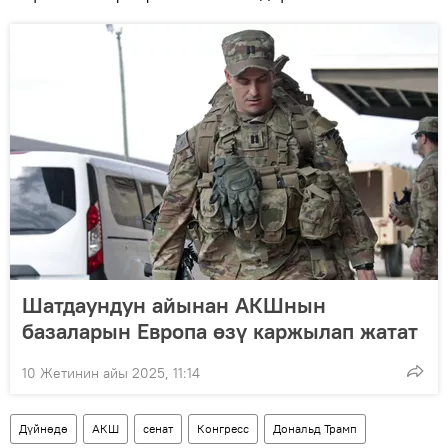
Шатдаундун айынан АКШнын
базаларын Европа өзү каржылап жатат
10 Жетинин айы 2025, 11:14
Дүйнөдө
АКШ
сенат
Конгресс
Дональд Трамп