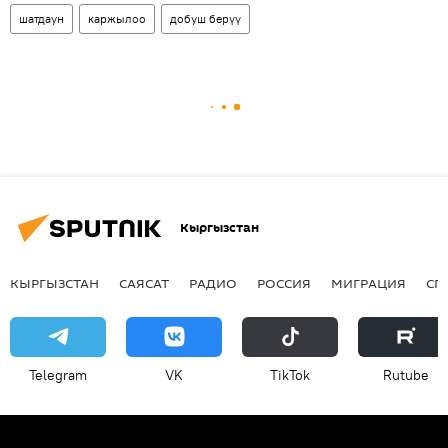
шатдаун
каржылоо
добуш берүү
Кыргызстан
КЫРГЫЗСТАН
САЯСАТ
РАДИО
РОССИЯ
МИГРАЦИЯ
СП
Telegram
VK
ТikТоk
Rutube