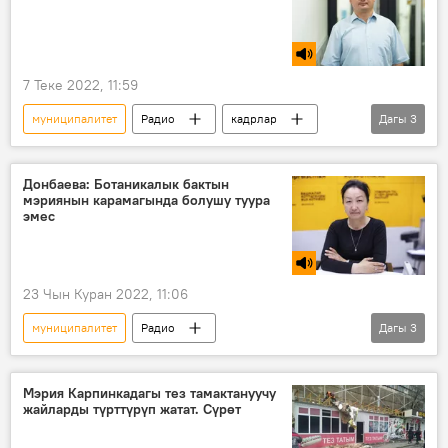
7 Теке 2022, 11:59
муниципалитет
Радио
кадрлар
Дагы
3
мамлекет
мыйзам
Самат Ашымов
Донбаева: Ботаникалык бактын
мэриянын карамагында болушу туура
эмес
23 Чын Куран 2022, 11:06
муниципалитет
Радио
Дагы
3
ботаникалык бак
өсүмдүктөр
Кыргызстан
Гүлайым Донбаева
Мэрия Карпинкадагы тез тамактануучу
жайларды түрттүрүп жатат. Сүрөт