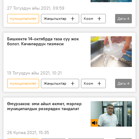
27 Тогуздун айы 2021, 09:59
муниципалитет
Жаңылыктар
Коом
Дагы
4
Кыргызстан
Бишкек
муздак суу
оңдоо
Бишкекте 14-октябрда таза суу жок
болот. Көчөлөрдүн тизмеси
13 Тогуздун айы 2021, 10:21
муниципалитет
Жаңылыктар
Коом
Дагы
4
Кыргызстан
Бишкек
Бишкек мэриясы
таза суу
Өмүрзаков: эми айыл өкмөт, мэрлер
муниципалдык резервден тандалат
26 Кулжа 2021, 15:35