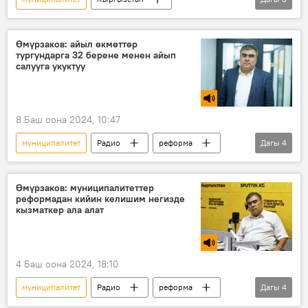
Жогорку Кеңеш
депутат
Бишкек
Өмүрзаков: айыл өкмөттөр
тургундарга 32 берене менен айып
салууга укуктуу
8 Баш оона 2024, 10:47
муниципалитет
Радио
реформа
Дагы
4
Кыргызстан
мыйзам
өзгөрүү
Мыктыбек Өмүрзаков
Өмүрзаков: муниципалитеттер
реформадан кийин келишим негизде
кызматкер ала алат
4 Баш оона 2024, 18:10
муниципалитет
Радио
реформа
Дагы
4
контракт
мыйзам
өзгөрүү