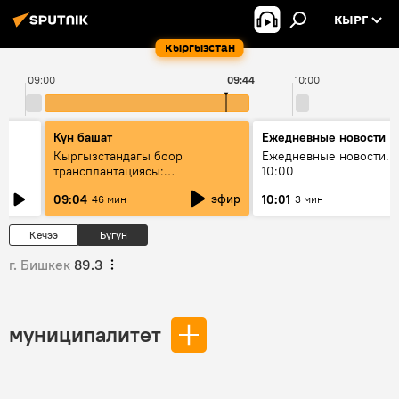
КЫРГ
Кыргызстан
09:00
09:44
10:00
Күн башат
Ежедневные новости
Кыргызстандагы боор
Ежедневные новости. 
трансплантациясы:
10:00
жетишкендиктер жана өнүгүү
эфир
09:04
10:01
46 мин
3 мин
келечеги
Кечээ
Бүгүн
г. Бишкек
89.3
муниципалитет