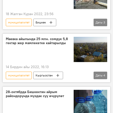
18 Жалган Куран 2022, 23:56
муниципалитет
Бишкек
Дагы
3
Бишкек мэриясы
тамактануу
объект
түрттүрүү
Маевка айылында 25 млн. сомдук 5,8
гектар жер мамлекетке кайтарылды
14 Бирдин айы 2022, 16:13
муниципалитет
Кыргызстан
Дагы
4
Башкы прокуратура
менчиктештирүү
жер тилкеси
Маевка айылы
28-октябрда Бишкектин айрым
райондорунда муздак суу өчүрүлөт