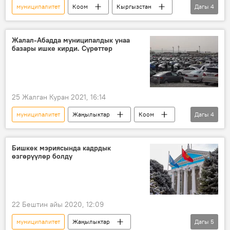
муниципалитет
Коом
Кыргызстан
Дагы
4
Радио
Мыктыбек Өмүрзаков
шайлоо
кадрлар
Жалал-Абадда муниципалдык унаа
базары ишке кирди. Сүрөттөр
25 Жалган Куран 2021, 16:14
муниципалитет
Жаңылыктар
Коом
Дагы
4
Кыргызстан
Жалал-Абад
унаа
базар
Бишкек мэриясында кадрдык
өзгөрүүлөр болду
22 Бештин айы 2020, 12:09
муниципалитет
Жаңылыктар
Дагы
5