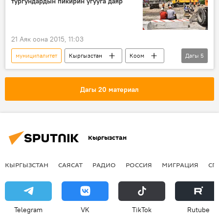
тургундардын пикирин угууга даяр
21 Аяк оона 2015, 11:03
муниципалитет
Кыргызстан
Коом
Дагы
5
Жаңылыктар
Бишкек
Бишкек мэриясы
көчө
аң-чөң
Дагы 20 материал
Кыргызстан
КЫРГЫЗСТАН
САЯСАТ
РАДИО
РОССИЯ
МИГРАЦИЯ
СП
Telegram
VK
ТikТоk
Rutube