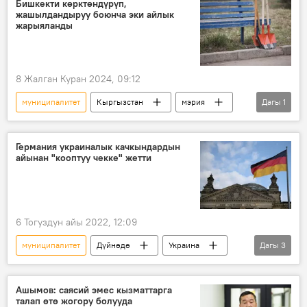
Бишкекти көрктөндүрүп,
жашылдандыруу боюнча эки айлык
коомдук транспорт
жарыяланды
8 Жалган Куран 2024, 09:12
муниципалитет
Кыргызстан
мэрия
Дагы
1
Бишкек
Германия украиналык качкындардын
айынан "кооптуу чекке" жетти
6 Тогуздун айы 2022, 12:09
муниципалитет
Дүйнөдө
Украина
Дагы
3
Германия
качкын
акча
Ашымов: саясий эмес кызматтарга
талап өтө жогору болууда