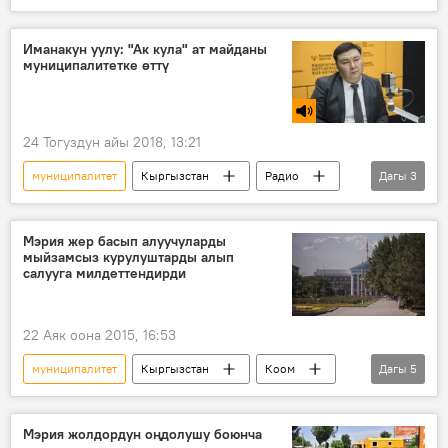
Кыргызстан
Саясат
Коом
Бишкек мэриясы
Бишкек
Иманакун уулу: "Ак кула" ат майданы
муниципалитетке өттү
24 Тогуздун айы 2018, 13:21
муниципалитет
Кыргызстан
Радио
Дагы
3
Коом
Бишкек
Талантбек Иманакун уулу
Мэрия жер басып алуучуларды
мыйзамсыз курулуштарды алып
салууга милдеттендирди
22 Аяк оона 2015, 16:53
муниципалитет
Кыргызстан
Коом
Дагы
5
Жаңылыктар
Бишкек мэриясы
жер
жер тилкеси
аянт
Мэрия жолдордун оңдолушу боюнча