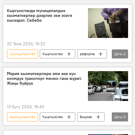
Мыктыбек Өмүрзаков
Кыргызстанда муниципалдык
кызматкерлер дээрлик эки эсеге
кыскарат. Себеби
22 Теке 2024, 16:22
муниципалитет
Кыргызстан
реформа
Дагы
2
кыскартуу
Кудайберген Базарбаев
Мэрия кызматкерлери эми эки күн
коомдук транспорт менен гана жүрөт.
Жаңы буйрук
13 Бугу 2024, 18:40
муниципалитет
Кыргызстан
Бишкек
Дагы
6
мэрия
тыгын
жол
кызматкер
буйрук