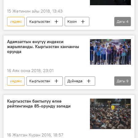
15 Жетинин айы 2018, 13:43
индекс
Кыргызстан
Коом
Дагы
4
Жаңылыктар
Экономика
Мухаммедкалый Абылгазиев
рейтинг
Адамзаттын өнүгүү индекси
жарыяланды. Кыргызстан канчанчы
орунда
16 Аяк оона 2018, 23:01
индекс
Кыргызстан
Дүйнөдө
Дагы
9
Коом
Жаңылыктар
Казакстан
Өзбекстан
Түркмөнстан
Кыргызстан бактылуу өлкө
рейтингинде 85-орунду ээледи
Тажикстан
Бириккен Улуттар Уюму
рейтинг
Россия
16 Жалган Куран 2016, 18:57