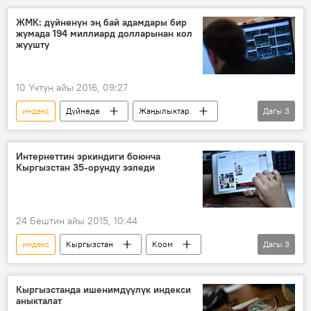
мекеме
министрлик
ЖМК: дүйнөнүн эң бай адамдары бир
жумада 194 миллиард долларынан кол
жуушту
10 Үчтүн айы 2016, 09:27
индекс
Дүйнөдө
Жаңылыктар
Дагы
3
Экономика
ишкер
нефть
Интернеттин эркиндиги боюнча
Кыргызстан 35-орунду ээледи
24 Бештин айы 2015, 10:44
индекс
Кыргызстан
Коом
Дагы
3
Жаңылыктар
интернет
балл
Кыргызстанда ишенимдүүлүк индекси
аныкталат