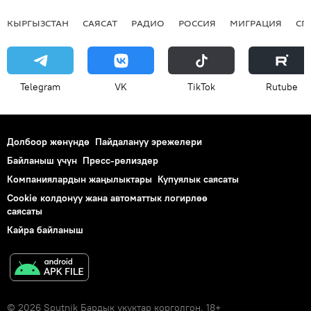
КЫРГЫЗСТАН
САЯСАТ
РАДИО
РОССИЯ
МИГРАЦИЯ
СП
Telegram
VK
ТikТоk
Rutube
Долбоор жөнүндө
Пайдалануу эрежелери
Байланыш үчүн
Пресс-релиздер
Компаниялардын жаңылыктары
Купуялык саясаты
Cookie колдонуу жана автоматтык логирлөө
саясаты
Кайра байланыш
© 2026 Sputnik Бардык укуктар корголгон. 18+