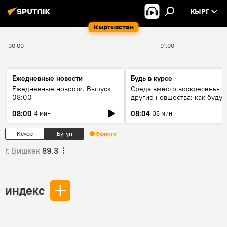
КЫРГ
Кыргызстан
00:00
01:00
Ежедневные новости
Будь в курсе
Ежедневные новости. Выпуск
Среда вместо воскресенья и
08:00
другие новшества: как будут
проходить выборы в КР?
08:00
08:04
4 мин
38 мин
Кечээ
Бүгүн
Эфирге
г. Бишкек
89.3
индекс