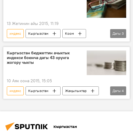
13 Жетинин айы 2015, 11:19
индекс
Кыргызстан
Коом
Дагы
3
Жаңылыктар
Экономика
Улуттук стратегиялык изилдөөлөр институту
Кыргызстан бюджеттин ачыктык
индекси боюнча дагы 43 орунга
жогору чыкты
10 Аяк оона 2015, 15:05
индекс
Кыргызстан
Жаңылыктар
Дагы
4
Экономика
бюджет
упай
орун
Кыргызстан