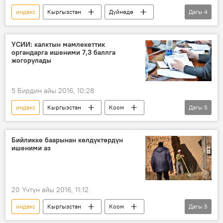
индекс
Кыргызстан
Дүйнөдө
Дагы
4
Коом
Жаңылыктар
рейтинг
тизме
УСИИ: калктын мамлекеттик
органдарга ишеними 7,3 баллга
жогорулады
5 Бирдин айы 2016, 10:28
индекс
Кыргызстан
Коом
Дагы
5
Жаңылыктар
ишеним
институт
изилдөөлөр
Сурамжылоо
Бийликке баарынан көлдүктөрдүн
ишеними аз
20 Үчтүн айы 2016, 11:12
индекс
Кыргызстан
Коом
Дагы
5
Жаңылыктар
ишеним
калк