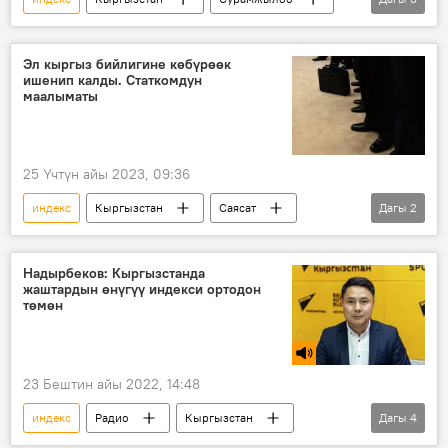
статистика
ишеним
бийлик
Эл кыргыз бийлигине көбүрөөк
ишенип калды. Статкомдун
маалыматы
25 Үчтүн айы 2023, 09:36
индекс
Кыргызстан
Саясат
Дагы
2
бийлик
ишеним
Надырбеков: Кыргызстанда
жаштардын өнүгүү индекси ортодон
төмөн
23 Бештин айы 2022, 14:48
индекс
Радио
Кыргызстан
Дагы
4
жаштар
изилдөө
Саясат