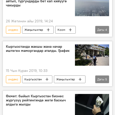
айтып, тургундарды бет кап кийүүгө
чакырды
26 Жетинин айы 2019, 14:24
индекс
Жаңылыктар
Коом
Дагы
4
Кыргызстан
Бишкек мэриясы
шаар
аба
Кыргызстанда жакшы жана начар
иштеген маморгандар аталды. График
15 Чын Куран 2019, 10:33
индекс
Кыргызстан
Жаңылыктар
Дагы
5
Коом
мамлекеттик орган
статистика
ишмердүүлүк
баа
Өкмөт: быйыл Кыргызстан бизнес
жүргүзүү рейтингинде жети баскыч
алдыга жылды