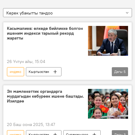
Керек убакытты тандоо
Касымалиев: өлкөдө бийликке болгон
ишеним индекси тарыхый рекорд
жаратты
26 Үчтүн айы, 15:04
индекс
Кыргызстан
Дагы
5
Министрлер кабинети
Адылбек Касымалиев
ишеним
Эл мамлекеттик органдарга
мурдагыдан көбүрөөк ишене баштады.
статистика
көрсөткүч
Изилдөө
20 Баш оона 2025, 13:47
индекс
Кыргызстан
Сурамжылоо
Дагы
3