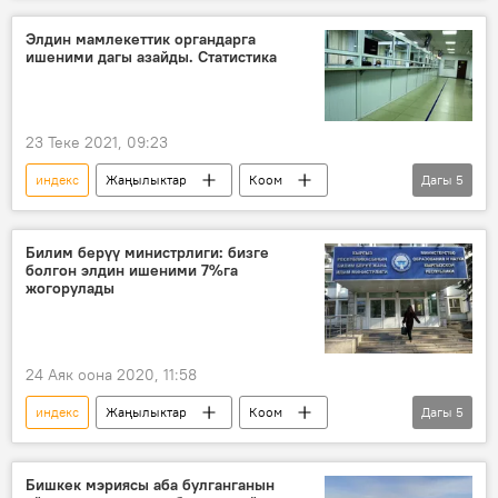
Союзбек Надырбеков
Элдин мамлекеттик органдарга
ишеними дагы азайды. Статистика
23 Теке 2021, 09:23
индекс
Жаңылыктар
Коом
Дагы
5
Кыргызстан
мамлекеттик орган
ишеним
эл
рейтинг
Билим берүү министрлиги: бизге
болгон элдин ишеними 7%га
жогорулады
24 Аяк оона 2020, 11:58
индекс
Жаңылыктар
Коом
Дагы
5
Кыргызстан
Билим берүү министрлиги
ишеним
эл
Сурамжылоо
Бишкек мэриясы аба булганганын