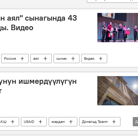
өн аял" сынагында 43
ы. Видео
Россия
аял
сынак
Видео
унун ишмердүүлүгүн
т
АКШ
USAID
жардам
Дональд Трамп
Д