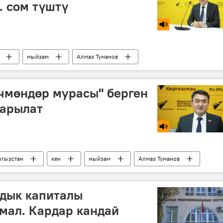
. сом түштү
мыйзам
Алмаз Туманов
өчмөндөр мурасы" берген
тарылат
гызстан
кен
мыйзам
Алмаз Туманов
вдык капиталы
мал. Кардар кандай