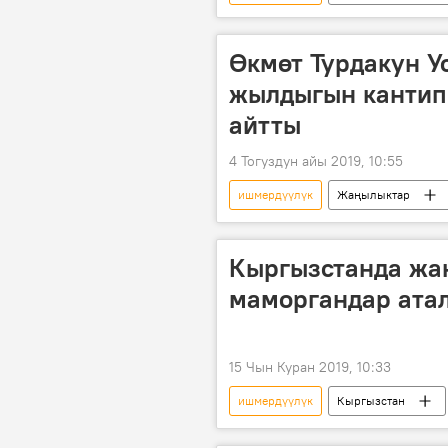
тармак
Өкмөт Турдакун У
жылдыгын кантип
айтты
4 Тогуздун айы 2019, 10:55
ишмердүүлүк
Жаңылыктар
маараке
жыйын
Кыргызстанда жа
маморгандар атал
15 Чын Куран 2019, 10:33
ишмердүүлүк
Кыргызстан
статистика
индекс