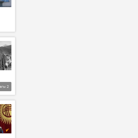
агы
2