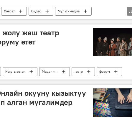
Саясат
Видео
Мультимедиа
Д
Маалымат жыйыны
жыйынтык
 жолу жаш театр
руму өтөт
Кыргызстан
Маданият
театр
форум
Онлайн окууну кызыктуу
п алган мугалимдер