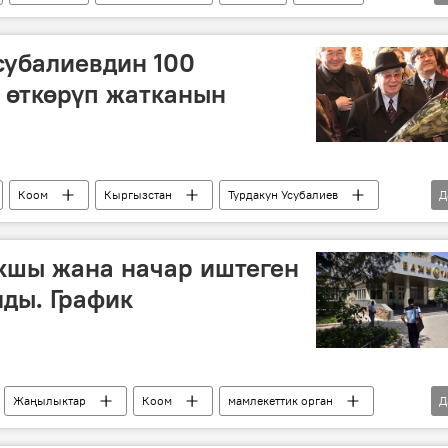
субалиевдин 100
 өткөрүп жатканын
Коом
Кыргызстан
Турдакун Усубалиев
Д
кшы жана начар иштеген
ды. График
Жаңылыктар
Коом
мамлекеттик орган
Д
баа