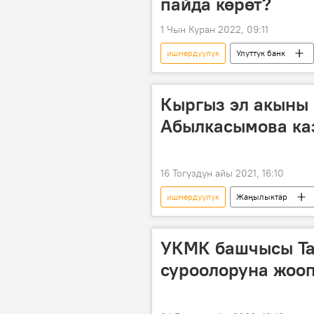
пайда көрөт?
1 Чын Куран 2022, 09:11
ишмердүүлүк
Улуттук банк
Кыргыз эл акыны
Абылкасымова ка
16 Тогуздун айы 2021, 16:10
ишмердүүлүк
Жаңылыктар
өлүм
акын
УКМК башчысы Та
суроолоруна жооп