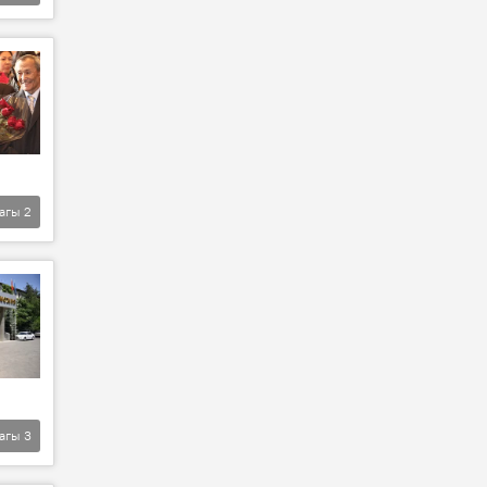
агы
2
агы
3