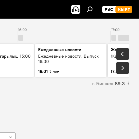
РУС
КЫРГ
16:00
17:00
Ежедневные новости
Жаңылыктар
гарылыш 15:00
Ежедневные новости. Выпуск
Жаңылыктар.
16:00
16:01
17:01
3 мин
3 мин
г. Бишкек
89.3