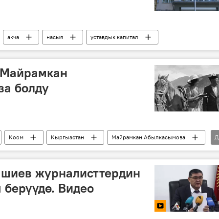
акча
насыя
уставдык капитал
 Майрамкан
за болду
Коом
Кыргызстан
Майрамкан Абылкасымова
Д
шиев журналисттердин
 берүүдө. Видео