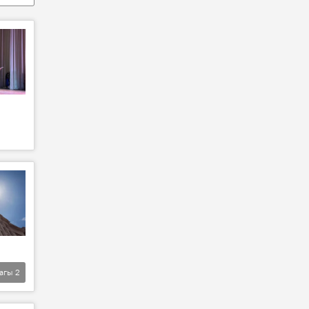
агы
2