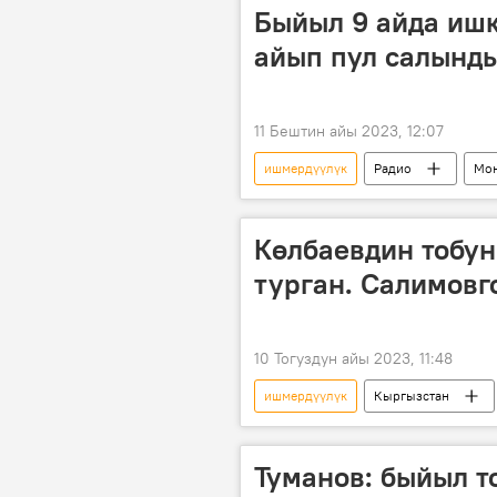
Быйыл 9 айда ишк
айып пул салынд
11 Бештин айы 2023, 12:07
ишмердүүлүк
Радио
Мон
кызмат
отчет
Санж
Көлбаевдин тобун
турган. Салимовг
10 Тогуздун айы 2023, 11:48
ишмердүүлүк
Кыргызстан
каржылоо
түрмө
Т
Туманов: быйыл т