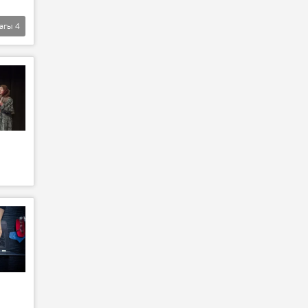
агы
4