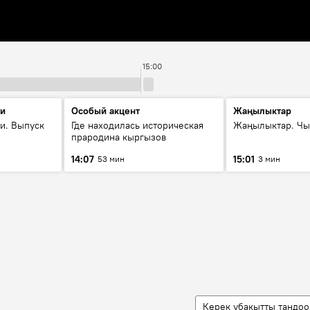
15:00
ти
Особый акцент
Жаңылыктар
и. Выпуск
Где находилась историческая
Жаңылыктар. Чы
прародина кыргызов
14:07
15:01
53 мин
3 мин
Керек убакытты тандоо