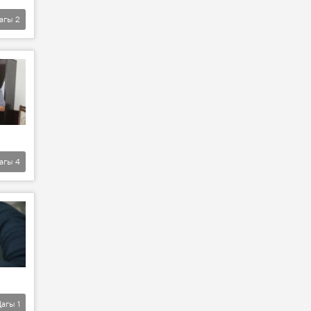
агы
2
агы
4
Дагы
1