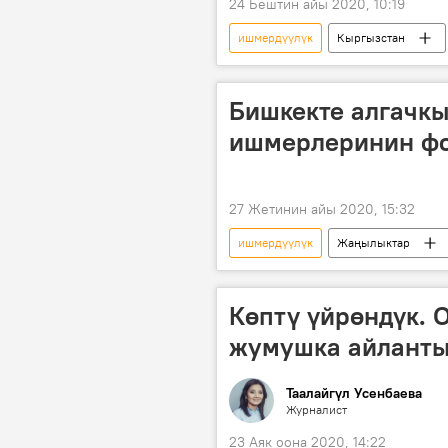
24 Бештин айы 2020, 10:19
ишмердүүлүк
Кыргызстан
Камчыбек Ташиев
маалымат
Бишкекте алгачкы
ишмерлеринин фо
27 Жетинин айы 2020, 15:32
ишмердүүлүк
Жаңылыктар
Көптү үйрөндүк. 
жумушка айланты
Таалайгүл Усенбаева
Журналист
23 Аяк оона 2020, 14:22