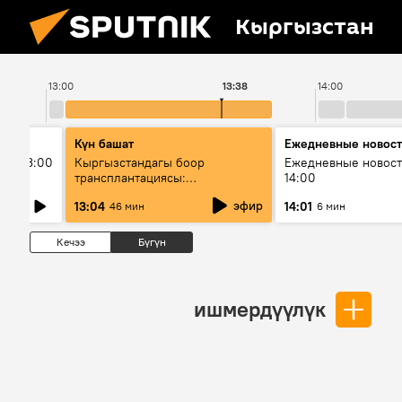
Кыргызстан
13:00
13:38
14:00
Күн башат
Ежедневные новос
ыш 13:00
Кыргызстандагы боор
Ежедневные новост
трансплантациясы:
14:00
жетишкендиктер жана өнүгүү
эфир
13:04
14:01
46 мин
6 мин
келечеги
Кечээ
Бүгүн
ишмердүүлүк