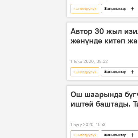
ишмердүүлүк
Жаңылыктар
дистанттык иштөө
мектеп
Автор 30 жыл изи
жөнүндө китеп жа
1 Теке 2020, 08:32
ишмердүүлүк
Жаңылыктар
Баткен облусу
Исхак Раззак
Ош шаарында бүгү
иштей баштады. Т
1 Бугу 2020, 11:53
ишмердүүлүк
Жаңылыктар