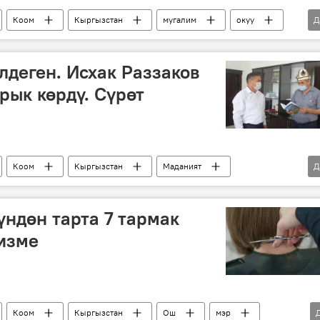
Коом
Кыргызстан
мугалим
окуу
Д
лдеген. Исхак Раззаков
рык көрдү. Сүрөт
Коом
Кыргызстан
Маданият
Д
ов
китеп
инсандар
ндөн тарта 7 тармак
изме
Коом
Кыргызстан
Ош
мэр