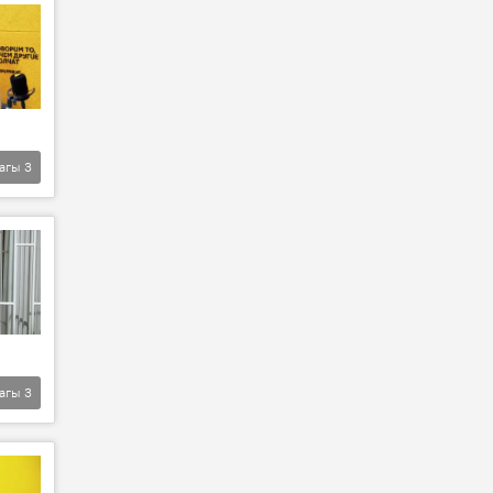
агы
3
агы
3