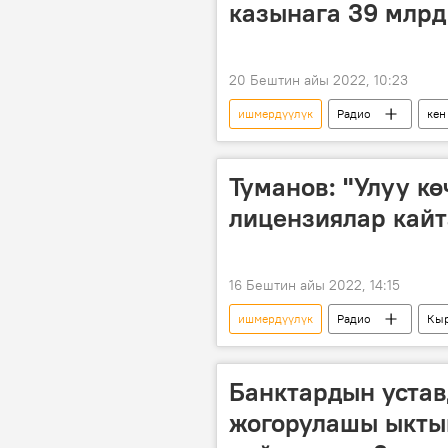
казынага 39 млрд
20 Бештин айы 2022, 10:23
ишмердүүлүк
Радио
кен
Туманов: "Улуу к
лицензиялар кай
16 Бештин айы 2022, 14:15
ишмердүүлүк
Радио
Кыр
Банктардын уста
жогорулашы ыкты