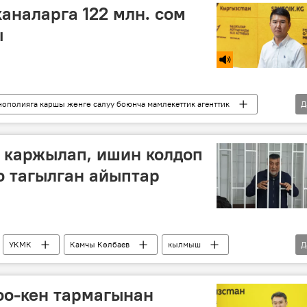
аналарга 122 млн. сом
ы
ополияга каршы жөнгө салуу боюнча мамлекеттик агенттик
Д
арбек Кокошеров
 каржылап, ишин колдоп
о тагылган айыптар
УКМК
Камчы Көлбаев
кылмыш
Д
урсунтай Салимов
оо-кен тармагынан