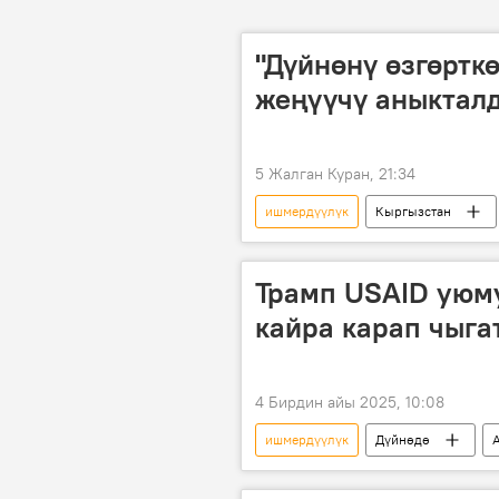
"Дүйнөнү өзгөртк
жеңүүчү аныкталд
5 Жалган Куран, 21:34
ишмердүүлүк
Кыргызстан
Трамп USAID уюм
кайра карап чыга
4 Бирдин айы 2025, 10:08
ишмердүүлүк
Дүйнөдө
Илон Маск
Марко Рубио