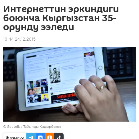
Интернеттин эркиндиги
боюнча Кыргызстан 35-
орунду ээледи
10:44 24.12.2015
©
Sputnik / Табылды Кадырбеков
Жазылуу