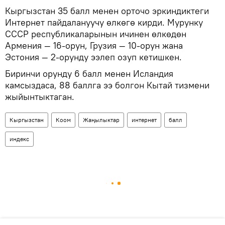
Кыргызстан 35 балл менен орточо эркиндиктеги
Интернет пайдалануучу өлкөгө кирди. Мурунку
СССР республикаларынын ичинен өлкөдөн
Армения — 16-орун, Грузия — 10-орун жана
Эстония — 2-орунду ээлеп озуп кетишкен.
Биринчи орунду 6 балл менен Исландия
камсыздаса, 88 баллга ээ болгон Кытай тизмени
жыйынтыктаган.
Кыргызстан
Коом
Жаңылыктар
интернет
балл
индекс