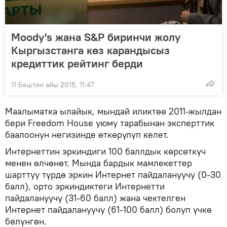
Moody's жана S&P биринчи жолу
Кыргызстанга көз карандысыз
кредиттик рейтинг берди
11 Бештин айы 2015, 11:47
Маалыматка ылайык, мындай иликтөө 2011-жылдан
бери Freedom House уюму тарабынан эксперттик
баалоонун негизинде өткөрүлүп келет.
Интернеттин эркиндиги 100 баллдык көрсөткүч
менен өлчөнөт. Мында бардык мамлекеттер
шарттуу түрдө эркин Интернет пайдалануучу (0-30
балл), орто эркиндиктеги Интернетти
пайдалануучу (31-60 балл) жана чектелген
Интернет пайдалануучу (61-100 балл) болуп үчкө
бөлүнгөн.