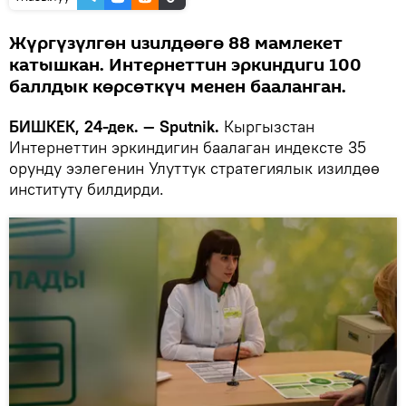
Жүргүзүлгөн изилдөөгө 88 мамлекет
катышкан. Интернеттин эркиндиги 100
баллдык көрсөткүч менен бааланган.
БИШКЕК, 24-дек. — Sputnik.
Кыргызстан
Интернеттин эркиндигин баалаган индексте 35
орунду ээлегенин Улуттук стратегиялык изилдөө
институту билдирди.