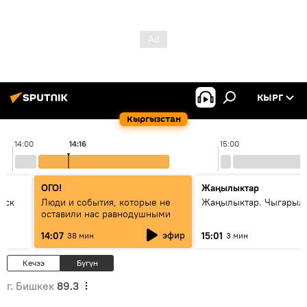
КЫРГ
Кыргызстан
14:00
14:16
15:00
ОГО!
Жаңылыктар
уск
Люди и события, которые не
Жаңылыктар. Чыгарыл
оставили нас равнодушными
эфир
14:07
15:01
38 мин
3 мин
Кечээ
Бүгүн
г. Бишкек
89.3