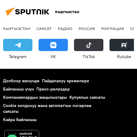
Кыргызстан
КЫРГЫЗСТАН
САЯСАТ
РАДИО
РОССИЯ
МИГРАЦИЯ
СП
Telegram
VK
ТikТоk
Rutube
Долбоор жөнүндө
Пайдалануу эрежелери
Байланыш үчүн
Пресс-релиздер
Компаниялардын жаңылыктары
Купуялык саясаты
Cookie колдонуу жана автоматтык логирлөө
саясаты
Кайра байланыш