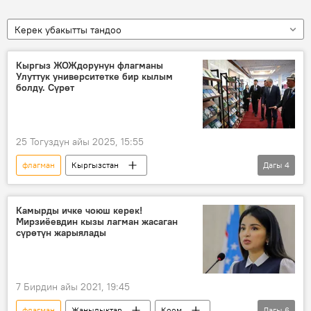
Керек убакытты тандоо
Кыргыз ЖОЖдорунун флагманы
Улуттук университетке бир кылым
болду. Сүрөт
25 Тогуздун айы 2025, 15:55
флагман
Кыргызстан
Дагы
4
Жусуп Баласагын атындагы Кыргыз улуттук университети
Адылбек Касымалиев
100 жылдык
Камырды ичке чоюш керек!
Мирзиёевдин кызы лагман жасаган
"Евразия" уюму
сүрөтүн жарыялады
7 Бирдин айы 2021, 19:45
флагман
Жаңылыктар
Коом
Дагы
6