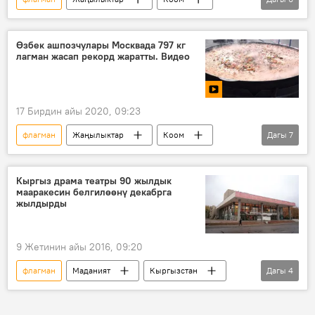
Азия
Дүйнөдө
Шавкат Мирзиёев
Саида Мирзиёева
тамак
Сүрөт
Өзбек ашпозчулары Москвада 797 кг
лагман жасап рекорд жаратты. Видео
17 Бирдин айы 2020, 09:23
флагман
Жаңылыктар
Коом
Дагы
7
Дүйнөдө
Видео
Мультимедиа
Өзбекстан
ашпозчу
рекорд
Кыргыз драма театры 90 жылдык
мааракесин белгилөөнү декабрга
Москва
жылдырды
9 Жетинин айы 2016, 09:20
флагман
Маданият
Кыргызстан
Дагы
4
Коом
Жаңылыктар
театр
юбилей