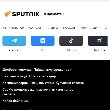
Кыргызстан
КЫРГЫЗСТАН
САЯСАТ
РАДИО
РОССИЯ
МИГРАЦИЯ
СП
Telegram
VK
ТikТоk
Rutube
Долбоор жөнүндө
Пайдалануу эрежелери
Байланыш үчүн
Пресс-релиздер
Компаниялардын жаңылыктары
Купуялык саясаты
Cookie колдонуу жана автоматтык логирлөө
саясаты
Кайра байланыш