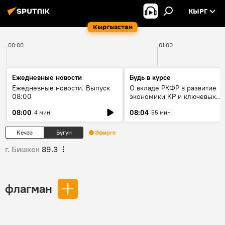
КЫРГ
Кыргызстан
00:00
01:00
Ежедневные новости
Будь в курсе
Ежедневные новости. Выпуск
О вкладе РКФР в развитие
08:00
экономики КР и ключевых
секторах до 2030 года
08:00
08:04
4 мин
55 мин
Кечээ
Бүгүн
Эфирге
г. Бишкек
89.3
флагман