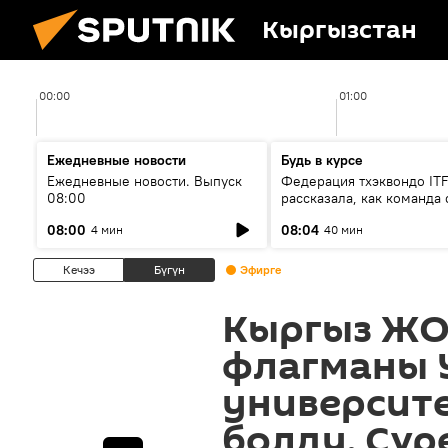
Кыргызстан
00:00
01:00
Ежедневные новости
Будь в курсе
Ежедневные новости. Выпуск
Федерация тхэквондо IT
08:00
рассказала, как команда 
жертвой мошенников
08:00
08:04
4 мин
40 мин
Кечээ
Бүгүн
Эфирге
Кыргыз Ж
флагманы 
университ
болду. Сүр