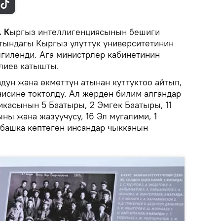
. К
ыргыз интеллигенциясынын бешиги
тындагы Кыргыз улуттук университетинин
гиленди. Ага министрлер кабинетинин
лиев катышты.
ун жана өкмөттүн атынан куттуктоо айтып,
исине токтолду. Ал жерден билим алгандар
касынын 5 Баатыры, 2 Эмгек Баатыры, 11
ыны жана жазуучусу, 16 Эл мугалими, 1
башка көптөгөн инсандар чыкканын