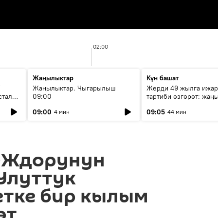
02:00
Жаңылыктар
Күн башат
F
Жаңылыктар. Чыгарылыш
Жерди 49 жылга ижар
стала
09:00
тартиби өзгөрөт: жаңы
эмнени көздөйт?
09:00
09:05
4 мин
44 мин
ОЖдорунун
Улуттук
етке бир кылым
өт