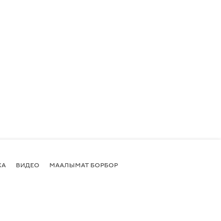
КА
ВИДЕО
МААЛЫМАТ БОРБОР