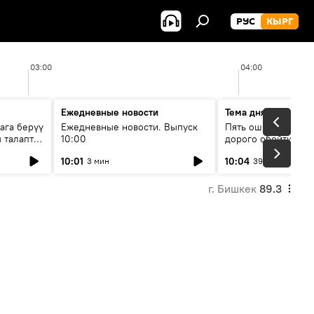
РУС
КЫРГ
03:00
04:00
Ежедневные новости
Тема дня
ага берүү
Ежедневные новости. Выпуск
Пять ошибок котор
 талаптар
10:00
дорого обойтись п
жилья
10:01
10:04
3 мин
39 мин
г. Бишкек
89.3