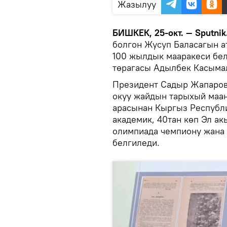
Жазылуу
БИШКЕК, 25-окт. — Sputnik
болгон Жусуп Баласагын а
100 жылдык мааракеси бел
төрагасы Адылбек Касыма
Президент Садыр Жапаровд
окуу жайдын тарыхый маан
арасынан Кыргыз Республи
академик, 40тан көп Эл ак
олимпиада чемпиону жана 
белгиледи.