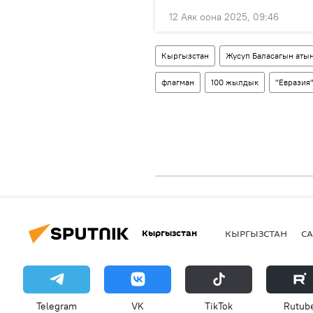
12 Аяк оона 2025, 09:46
Кыргызстан
Жусуп Баласагын атын
флагман
100 жылдык
"Евразия
Кыргызстан
КЫРГЫЗСТАН
СА
Telegram
VK
ТikТоk
Rutub