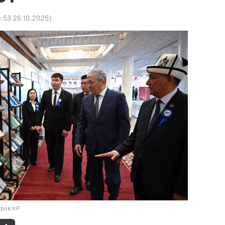
0:53 26.10.2025
)
тров КР