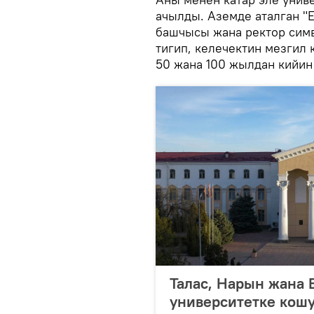
ачылды. Аземде аталган "
башчысы жана ректор симв
тигип, келечектин мезгил 
50 жана 100 жылдан кийин
Талас, Нарын жана
университетке кош