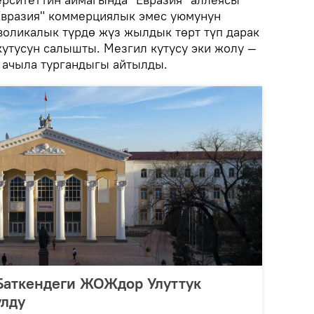
Евразия" коммерциялык эмес уюмунун
оликалык түрдө жүз жылдык төрт түп дарак
кутусун салышты. Мезгил кутусу эки жолу —
 ачыла тургандыгы айтылды.
 Баткендеги ЖОЖдор Улуттук
улду