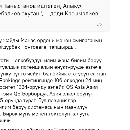
м Тыныстанов иштеген, Алыкул
убалиев окуган", — деди Касымалиев.
у жайды Манас ордени менен сыйлаганын
огдурбек Чонтоевге, тапшырды.
тети – өлкөбүздүн илим жана билим берүү
туалдык потенциалын өнүктүрүүдө өзгөчө
үнкү күнгө чейин бул бийик статусун сактап
y Rankings рейтингинде 106 өлкөдөн 24 миң
ситет 1234-орунду ээлейт. QS Asia Азия
ал эми QS Борбордук Азия өлкөлөрүнүн
-орунда турат. Бул позициялар —
илим берүү системасынын маанилүү
 Бирок муну менен токтолуп калууга
ашчы.
ерситеттин аймагында "Евразия" аллеясы