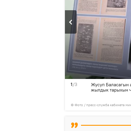
1
/3
ттук университетинин 100
Жусуп Баласагын 
үндү
жылдык тарыхын 
© Фото / пресс-служба кабинета ми