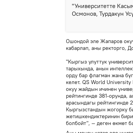
"Университетте Касы
Осмонов, Турдакун Ус
Ошондой эле Жапаров оку
кабарлап, аны ректорго, Д
"Кыргыз улуттук универси
тарыхында, анын интеллек
орду бар флагман жана бүг
келет. QS World Universit
окуу жайдын ичинен универ
рейтингинде 381-орунда, 
арасындагы рейтингинде 25
Кыргызстандын жогорку б
жетишкендиктеринин бири.
болбойт", — деген өкмөт б
Аны менен катар эле унив