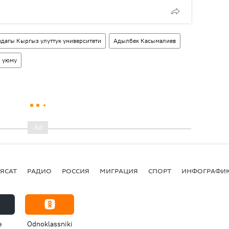
дагы Кыргыз улуттук университети
Адылбек Касымалиев
" уюму
ЯСАТ
РАДИО
РОССИЯ
МИГРАЦИЯ
СПОРТ
ИНФОГРАФИ
e
Odnoklassniki