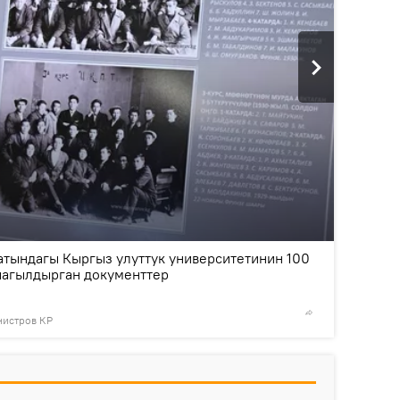
2
/3
атындагы Кыргыз улуттук университетинин 100
чагылдырган документтер
нистров КР
© Фото /