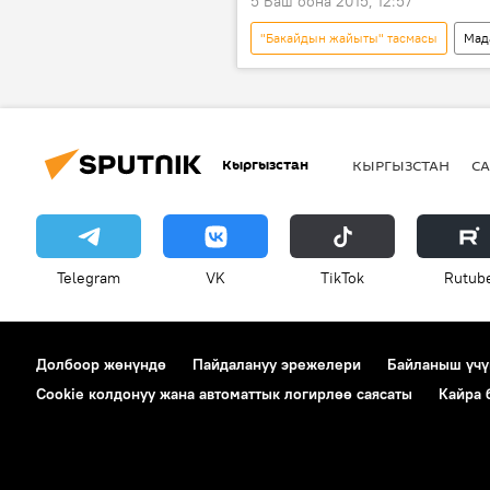
5 Баш оона 2015, 12:57
"Бакайдын жайыты" тасмасы
Мад
Төлөмүш Океев
тасма
Кыргызстан
КЫРГЫЗСТАН
СА
Telegram
VK
ТikТоk
Rutub
Долбоор жөнүндө
Пайдалануу эрежелери
Байланыш үчү
Cookie колдонуу жана автоматтык логирлөө саясаты
Кайра