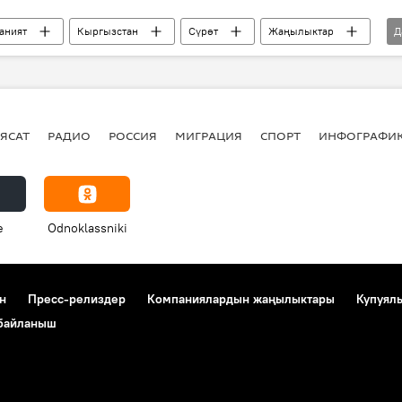
аният
Кыргызстан
Сүрөт
Жаңылыктар
Д
кино тасма
актер
кинематография
ЯСАТ
РАДИО
РОССИЯ
МИГРАЦИЯ
СПОРТ
ИНФОГРАФИ
e
Odnoklassniki
н
Пресс-релиздер
Компаниялардын жаңылыктары
Купуял
 байланыш