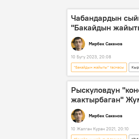
Чабандардын сыйы
"Бакайдын жайыты
Мирбек Сакенов
10 Бугу 2023, 20:08
"Бакайдын жайыты" тасмасы
Кыр
Назирет Дубашев
таберик с
Рыскуловдун "кон
жактырбаган" Жум
Мирбек Сакенов
10 Жалган Куран 2021, 20:10