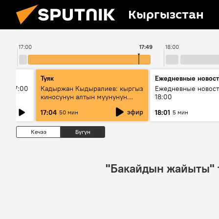
Кыргызстан
17:00
17:49
18:00
Туяк
Ежедневные новос
ыш 17:00
Кадыржан Кыдыралиев: кыргыз
Ежедневные новост
киносунун алтын муунунун
18:00
өкүлү
эфир
17:04
18:01
50 мин
5 мин
Кечээ
Бүгүн
"Бакайдын жайыты" 