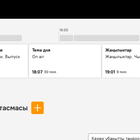
19:00
ти
Тема дня
Жаңылыктар
и. Выпуск
On air
Жаңылыктар. Чы
18:07
19:01
30 мин
9 мин
тасмасы
Керек убакытты тандоо