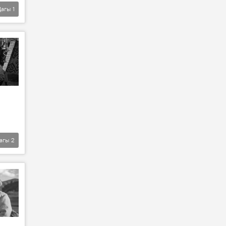
Дагы
1
агы
2