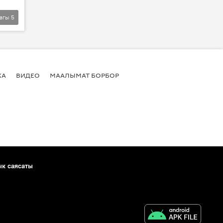
агы
5
КА
ВИДЕО
МААЛЫМАТ БОРБОР
ык саясаты