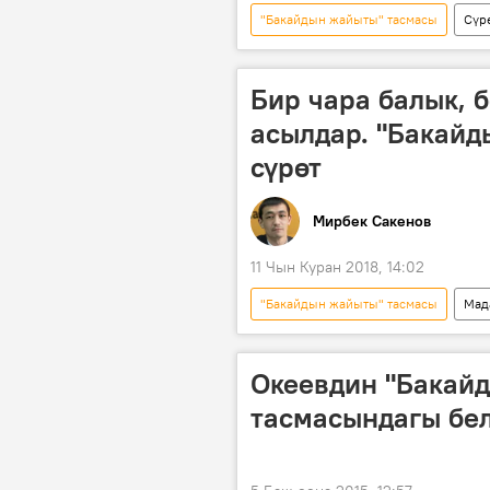
"Бакайдын жайыты" тасмасы
Сүр
Төлөмүш Океев
Бир чара балык, 
асылдар. "Бакайд
сүрөт
Мирбек Сакенов
11 Чын Куран 2018, 14:02
"Бакайдын жайыты" тасмасы
Мад
"Таберик сүрөт" — сейрек кездешкен
Океевдин "Бакай
тасмасындагы бел