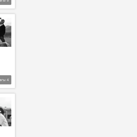
агы
5
агы
4