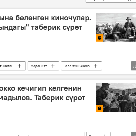
на бөлөнгөн киночулар.
ндагы" таберик сүрөт
гызстан
Маданият
Төлөмүш Океев
Д
үрөт
Сүрөт
окко кечигип келгенин
адылов. Таберик сүрөт