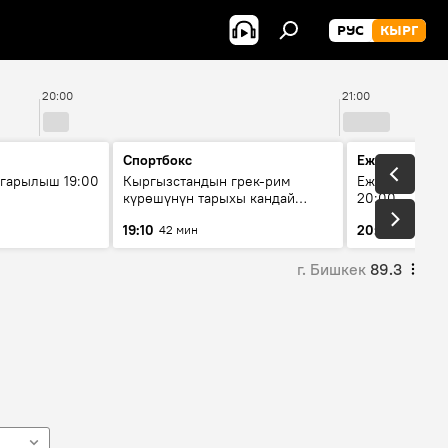
РУС
КЫРГ
20:00
21:00
Спортбокс
Ежедневные 
гарылыш 19:00
Кыргызстандын грек-рим
Ежедневные н
күрөшүнүн тарыхы кандай
20:00
башталган?
19:10
20:01
42 мин
5 мин
г. Бишкек
89.3