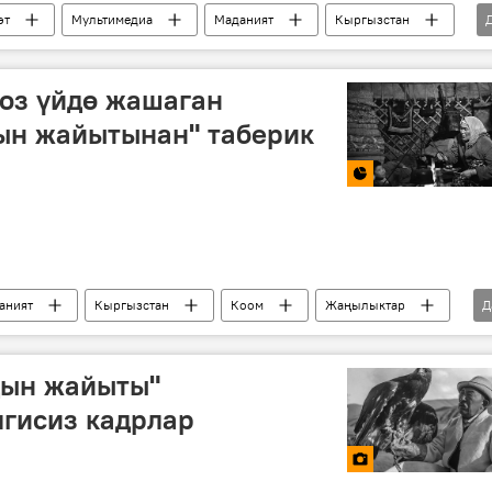
өт
Мультимедиа
Маданият
Кыргызстан
боз үйдө жашаган
ын жайытынан" таберик
аният
Кыргызстан
Коом
Жаңылыктар
Д
 ирмемдер
Сүрөт
дын жайыты"
гисиз кадрлар