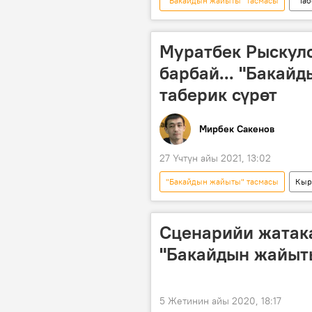
"Бакайдын жайыты" тасмасы
"Та
Кыргызстан
Маданият
таберик сүрөт
Муратбек Рыскуло
барбай... "Бакай
таберик сүрөт
Мирбек Сакенов
27 Үчтүн айы 2021, 13:02
"Бакайдын жайыты" тасмасы
Кыр
Алиман Жангорозова
Назир
"Таберик сүрөт" — сейрек кездешкен
Сценарийи жатак
"Бакайдын жайыты
5 Жетинин айы 2020, 18:17