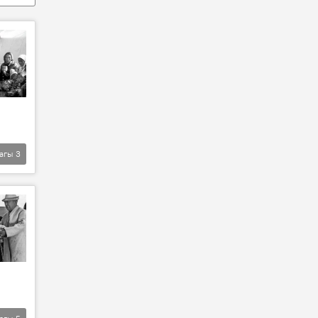
агы
3