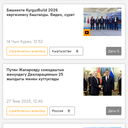
форум
кызматташуу
Бишкекте KyrgyzBuild 2026
көргөзмөсү башталды. Видео, сүрөт
14 Чын Куран, 12:52
стратегиялык өнөктөш
Кыргызстан
Дагы
5
Россия
Сергей Вакунов
көргөзмө
курулуш
Экономика
Путин Жапаровду союздаштык
жөнүндөгү Декларациянын 25
жылдыгы менен куттуктады
27 Теке 2025, 12:40
стратегиялык өнөктөш
Россия
Дагы
5
Кыргызстан
Владимир Путин
куттуктоо
кызматташуу