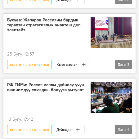
Россия
ЖККУ
коргоо
Букуев: Жапаров Россияны бардык
тараптан стратегиялык өнөктөш деп
эсептейт
25 Бугу, 12:57
стратегиялык өнөктөш
Кыргызстан
Дагы
3
Россия
форум
Медетбек Букуев
РФ ТИМи: Россия ислам дүйнөсү үчүн
ишенимдүү союздаш болууга умтулат
13 Бугу, 17:42
стратегиялык өнөктөш
Дүйнөдө
Дагы
4
Россия
Батыш
ислам