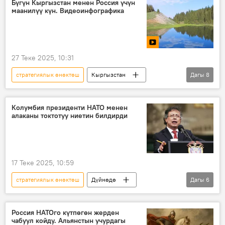
Бүгүн Кыргызстан менен Россия үчүн
маанилүү күн. Видеоинфографика
декларация
27 Теке 2025, 10:31
стратегиялык өнөктөш
Кыргызстан
Дагы
8
Россия
видеоинфографика
Видео
Аскар Акаев
Владимир Путин
Колумбия президенти НАТО менен
алаканы токтотуу ниетин билдирди
достук
декларация
эл аралык мамиле
17 Теке 2025, 10:59
стратегиялык өнөктөш
Дүйнөдө
Дагы
6
Колумбия
Европа
НАТО
кысым
колдоо
мүчө
Россия НАТОго күтпөгөн жерден
чабуул койду. Альянстын учурдагы