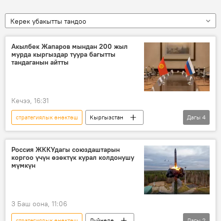
Керек убакытты тандоо
Акылбек Жапаров мындан 200 жыл
мурда кыргыздар туура багытты
тандаганын айтты
Кечээ, 16:31
стратегиялык өнөктөш
Кыргызстан
Дагы
4
Россия
кызматташтык
форум
алака
Россия ЖККУдагы союздаштарын
коргоо үчүн өзөктүк курал колдонушу
мүмкүн
3 Баш оона, 11:06
стратегиялык өнөктөш
Дүйнөдө
Дагы
2