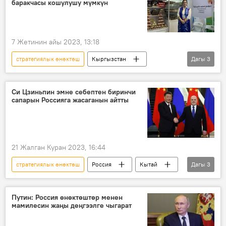
баракчасы кошулушу мүмкүн
7 Жетинин айы 2023, 13:18
стратегиялык өнөктөш
Кыргызстан
Дагы
3
Кытай
көргөзмө
продукция
Си Цзиньпин эмне себептен биринчи
сапарын Россияга жасаганын айтты
21 Жалган Куран 2023, 16:44
стратегиялык өнөктөш
Россия
Кытай
Дагы
3
Михаил Мишустин
жолугушуу
Си Цзиньпин
Путин: Россия өнөктөштөр менен
мамилесин жаңы деңгээлге чыгарат