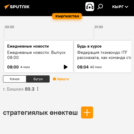
КЫРГ
Кыргызстан
00:00
01:00
Ежедневные новости
Будь в курсе
Ежедневные новости. Выпуск
Федерация тхэквондо ITF
08:00
рассказала, как команда ста
жертвой мошенников
08:00
08:04
4 мин
40 мин
Кечээ
Бүгүн
Эфирге
г. Бишкек
89.3
стратегиялык өнөктөш