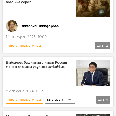
абалына сереп
Виктория Никифорова
1 Чын Куран 2025, 19:09
стратегиялык өнөктөш
Дагы
12
Россиянын Донбассты коргоо боюнча атайын операциясы
Дүйнөдө
АКШ
Европа
Байсалов: башкаларга карап Россия
менен алаканы үзүп кое албайбыз
Украина
НАТО
Россия
Чабуул
коопсуздук
атайын операция
колумнистика
8 Аяк оона 2024, 11:25
Колумнисттер
стратегиялык өнөктөш
Кыргызстан
Дагы
4
Россия
алака
маек
Эдил Байсалов