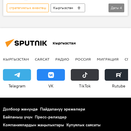
стратегиялык өнөктөш
Кыргызстан
Дагы
4
Азербайжан
документ
меморандум
Садыр Жапаров
Кыргызстан
КЫРГЫЗСТАН
САЯСАТ
РАДИО
РОССИЯ
МИГРАЦИЯ
СП
Telegram
VK
ТikТоk
Rutube
Долбоор жөнүндө
Пайдалануу эрежелери
Байланыш үчүн
Пресс-релиздер
Компаниялардын жаңылыктары
Купуялык саясаты