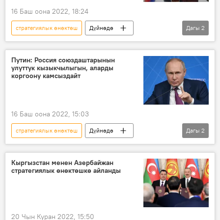
16 Баш оона 2022, 18:24
стратегиялык өнөктөш
Дүйнөдө
Дагы
2
Россия
Владимир Путин
коргоо
Путин: Россия союздаштарынын
улуттук кызыкчылыгын, аларды
коргоону камсыздайт
16 Баш оона 2022, 15:03
стратегиялык өнөктөш
Дүйнөдө
Дагы
2
Россия
Владимир Путин
коргоо
Кыргызстан менен Азербайжан
стратегиялык өнөктөшкө айланды
20 Чын Куран 2022, 15:50