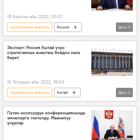
15 Бештин айы 2022, 20:07
стратегиялык өнөктөш
Россия
Дагы
3
Владимир Путин
кызматташуу
өнөктөштөр
Эксперт: Россия Кытай үчүн
стратегиялык өнөктөш бойдон кала
берет
16 Тогуздун айы 2022, 18:03
стратегиялык өнөктөш
Кытай
Дагы
3
саясый партия
съезд
Россия
Путин коопсуздук конференциясында
эмнелерге токтолду. Маанилүү
учурлар