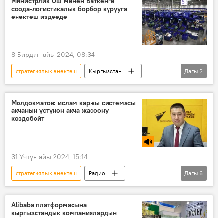
Министрлик Ош менен Баткенге
соода-логистикалык борбор курууга
өнөктөш издөөдө
8 Бирдин айы 2024, 08:34
стратегиялык өнөктөш
Кыргызстан
Дагы
2
айыл чарба
логистикалык борбор
Молдокматов: ислам каржы системасы
акчанын үстүнөн акча жасоону
көздөбөйт
31 Үчтүн айы 2024, 15:14
стратегиялык өнөктөш
Радио
Дагы
6
Экономика
ислам
каржы системасы
Асылбек Молдокматов
Alibaba платформасына
кыргызстандык компаниялардын
банк
насыя
пайыз