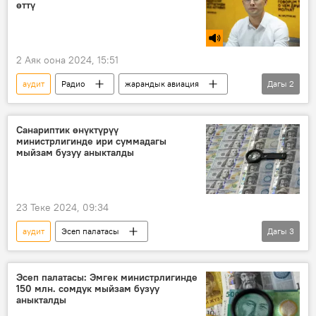
өттү
2 Аяк оона 2024, 15:51
аудит
Радио
жарандык авиация
Дагы
2
ИКАО
Бектур Джумалиев
Санариптик өнүктүрүү
министрлигинде ири суммадагы
мыйзам бузуу аныкталды
23 Теке 2024, 09:34
аудит
Эсеп палатасы
Дагы
3
Санариптик өнүктүрүү министрлиги
мыйзам бузуулар
Кыргызстан
Эсеп палатасы: Эмгек министрлигинде
150 млн. сомдук мыйзам бузуу
аныкталды