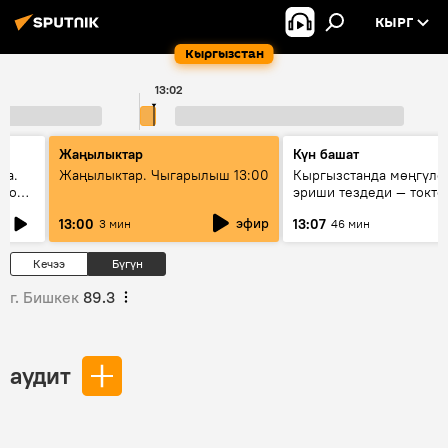
КЫРГ
Кыргызстан
13:02
1
Жаңылыктар
Күн башат
да.
Жаңылыктар. Чыгарылыш 13:00
Кыргызстанда мөңгүлө
ого
эриши тездеди — токто
мүмкүн эмеспи?
эфир
13:00
13:07
3 мин
46 мин
Кечээ
Бүгүн
г. Бишкек
89.3
аудит