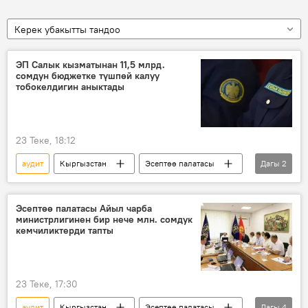
Керек убакытты тандоо
ЭП Салык кызматынан 11,5 млрд.
сомдун бюджетке түшпөй калуу
тобокелдигин аныктады
23 Теке, 18:12
аудит
Кыргызстан
Эсептөө палатасы
Дагы
2
мыйзам бузуулар
Мамлекеттик салык кызматы
Эсептөө палатасы Айыл чарба
министрлигинен бир нече млн. сомдук
кемчиликтерди тапты
23 Теке, 17:30
аудит
Кыргызстан
Эсептөө палатасы
Дагы
4