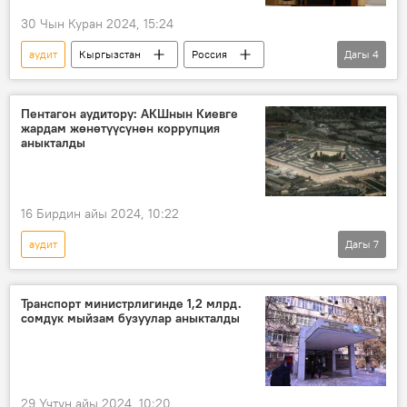
30 Чын Куран 2024, 15:24
аудит
Кыргызстан
Россия
Дагы
4
КРСУ
жыйынтык
изилдөө
документ
Пентагон аудитору: АКШнын Киевге
жардам жөнөтүүсүнөн коррупция
аныкталды
16 Бирдин айы 2024, 10:22
аудит
Дагы
7
Россиянын Донбассты коргоо боюнча атайын операциясы
Дүйнөдө
АКШ
Украина
Транспорт министрлигинде 1,2 млрд.
сомдук мыйзам бузуулар аныкталды
аскердик жардам
Пентагон
коррупция
29 Үчтүн айы 2024, 10:20