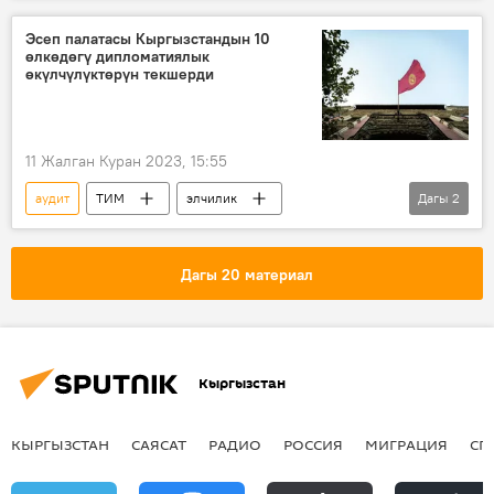
Эсеп палатасы
Эсеп палатасы Кыргызстандын 10
өлкөдөгү дипломатиялык
өкүлчүлүктөрүн текшерди
11 Жалган Куран 2023, 15:55
аудит
ТИМ
элчилик
Дагы
2
коррупция
мыйзам
Кыргызстан
Дагы 20 материал
Кыргызстан
КЫРГЫЗСТАН
САЯСАТ
РАДИО
РОССИЯ
МИГРАЦИЯ
СП