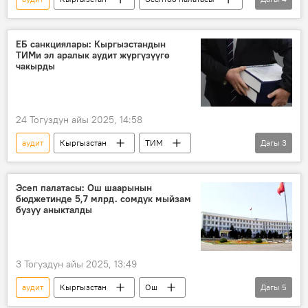
айыл чарба
министрлик
мыйзам бузуулар
каражат
ЕБ санкциялары: Кыргызстандын
ТИМи эл аралык аудит жүргүзүүгө
чакырды
24 Тогуздун айы 2025, 14:58
аудит
Кыргызстан
ТИМ
Дагы
3
Европа биримдиги
санкциялар
диалог
Эсеп палатасы: Ош шаарынын
бюджетинде 5,7 млрд. сомдук мыйзам
бузуу аныкталды
3 Тогуздун айы 2025, 13:49
аудит
Кыргызстан
Ош
Дагы
5
бюджет
эреже
бузуу