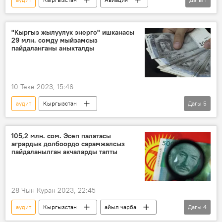
кара тизме
"Кыргыз жылуулук энерго" ишканасы
29 млн. сомду мыйзамсыз
пайдаланганы аныкталды
10 Теке 2023, 15:46
аудит
Кыргызстан
Дагы
5
"Кыргыз жылуулук энерго" мамлекеттик ишканасы
Эсеп палатасы
мыйзам
бузуу
105,2 млн. сом. Эсеп палатасы
агрардык долбоордо сарамжалсыз
каражат
пайдаланылган акчаларды тапты
28 Чын Куран 2023, 22:45
аудит
Кыргызстан
айыл чарба
Дагы
4
долбоорлор
текшерүү
акча