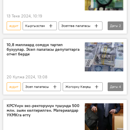
13 Теке 2024, 10:19
аудит
Кыргызстан
Эсептөө палатасы
Дагы
2
финансы
мыйзам бузуулар
10,8 миллиард сомдук тартип
бузуулар. Эсеп палатасы депутаттарга
отчет берди
20 Кулжа 2024, 13:08
аудит
Эсеп палатасы
Жогорку Кеңеш
Дагы
4
отчет
мыйзам
мыйзам бузуулар
финансы
КРСУнун экс-ректорунун тушунда 500
млн. зыян келтирилген. Материалдар
УКМКга өттү