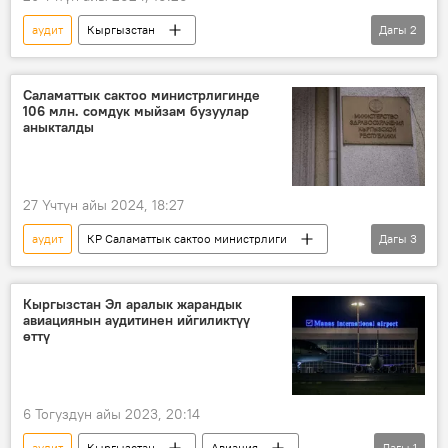
аудит
Кыргызстан
Дагы
2
Транспорт жана коммуникациялар министрлиги
Эсептөө палатасы
Саламаттык сактоо министрлигинде
106 млн. сомдук мыйзам бузуулар
аныкталды
27 Үчтүн айы 2024, 18:27
аудит
КР Саламаттык сактоо министрлиги
Дагы
3
Эсеп палатасы
бюджет
каражат
Кыргызстан Эл аралык жарандык
авиациянын аудитинен ийгиликтүү
өттү
6 Тогуздун айы 2023, 20:14
аудит
Кыргызстан
Авиация
Дагы
1