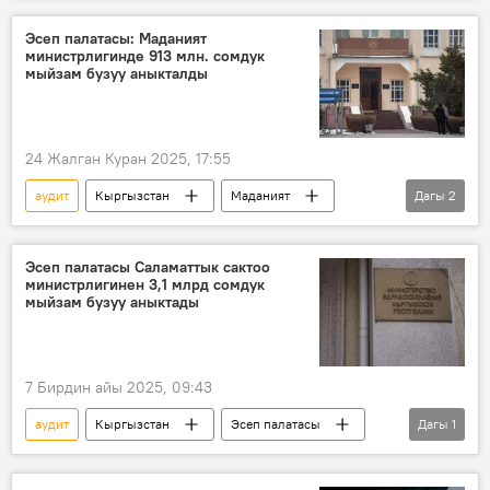
жетишсиз
финансы
Эсеп палатасы: Маданият
министрлигинде 913 млн. сомдук
Эсеп палатасы
мыйзам бузуу аныкталды
24 Жалган Куран 2025, 17:55
аудит
Кыргызстан
Маданият
Дагы
2
каржылык
бузуу
Эсеп палатасы Саламаттык сактоо
министрлигинен 3,1 млрд сомдук
мыйзам бузуу аныктады
7 Бирдин айы 2025, 09:43
аудит
Кыргызстан
Эсеп палатасы
Дагы
1
саламаттык сактоо