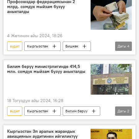
Профсоюздар федерациясынан 2
млрд. сомдук мыйзам бузуу
аныкталды
4 Жетинин айы 2024, 18:26
аудит
Кыргызстан
Бишкек
Дагы
4
УКМК
финансы
мыйзам
Эсеп палатасы
Билим берүү министрлигинде 414,5
млн. сомдук мыйзам бузуу аныкталды
18 Тогуздун айы 2024, 16:28
аудит
Кыргызстан
билим берүү
Дагы
2
финансы
мыйзам бузуулар
Кыргызстан Эл аралык жарандык
авиациянын аудитинен ийгиликтүү