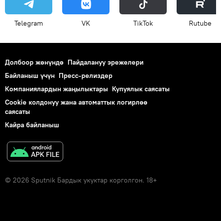
Telegram
VK
ТikТоk
Rutube
Долбоор жөнүндө
Пайдалануу эрежелери
Байланыш үчүн
Пресс-релиздер
Компаниялардын жаңылыктары
Купуялык саясаты
Cookie колдонуу жана автоматтык логирлөө
саясаты
Кайра байланыш
© 2026 Sputnik Бардык укуктар корголгон. 18+