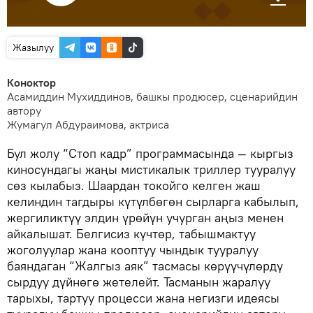
Жазылуу
Коноктор
Асамиддин Мухиддинов, башкы продюсер, сценарийдин
автору
Жумагул Абдураимова, актриса
Бул жолу “Стоп кадр” программасында — кыргыз
киносундагы жаңы мистикалык триллер тууралуу
сөз кылабыз. Шаардан токойго келген жаш
келиндин тагдыры күтүлбөгөн сырларга кабылып,
жергиликтүү элдин үрөйүн учурган аңыз менен
айкалышат. Белгисиз күчтөр, табышмактуу
жоголуулар жана кооптуу чындык тууралуу
баяндаган “Жалгыз аяк” тасмасы көрүүчүлөрдү
сырдуу дүйнөгө жетелейт. Тасманын жаралуу
тарыхы, тартуу процесси жана негизги идеясы