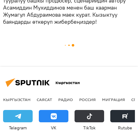
тууралуу башкы продюсер, сценарийдин автору
Асамиддин Мухиддинов менен баш каарман
Жумагул Абдураимова маек курат. Кызыктуу
баяндарды өткөрүп жибербеңиздер!
Кыргызстан
КЫРГЫЗСТАН
САЯСАТ
РАДИО
РОССИЯ
МИГРАЦИЯ
СП
Telegram
VK
ТikТоk
Rutube