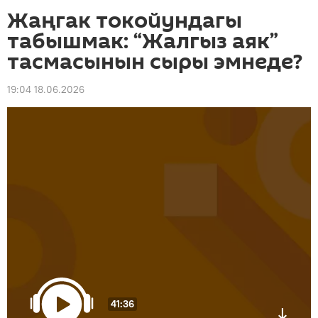
Жаңгак токойундагы
табышмак: “Жалгыз аяк”
тасмасынын сыры эмнеде?
19:04 18.06.2026
41:36