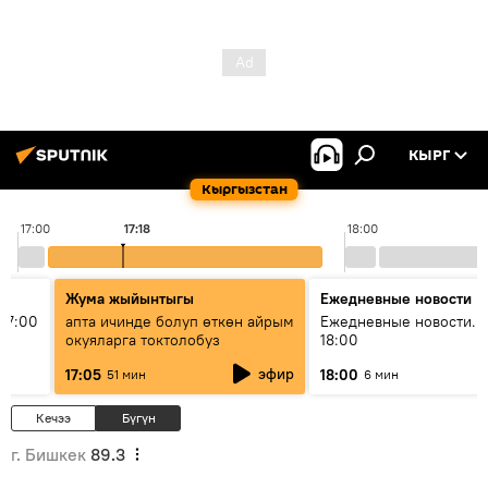
КЫРГ
Кыргызстан
17:00
17:18
18:00
Жума жыйынтыгы
Ежедневные новости
17:00
апта ичинде болуп өткөн айрым
Ежедневные новости. 
окуяларга токтолобуз
18:00
эфир
17:05
18:00
51 мин
6 мин
Кечээ
Бүгүн
г. Бишкек
89.3