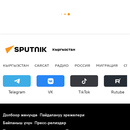
Кыргызстан
КЫРГЫЗСТАН
САЯСАТ
РАДИО
РОССИЯ
МИГРАЦИЯ
СП
Telegram
VK
ТikТоk
Rutube
Долбоор жөнүндө
Пайдалануу эрежелери
Байланыш үчүн
Пресс-релиздер