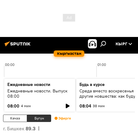
КЫРГ
Кыргызстан
00:00
01:00
Ежедневные новости
Будь в курсе
Ежедневные новости. Выпуск
Среда вместо воскресенья и
08:00
другие новшества: как будут
проходить выборы в КР?
08:00
08:04
4 мин
38 мин
Кечээ
Бүгүн
Эфирге
г. Бишкек
89.3