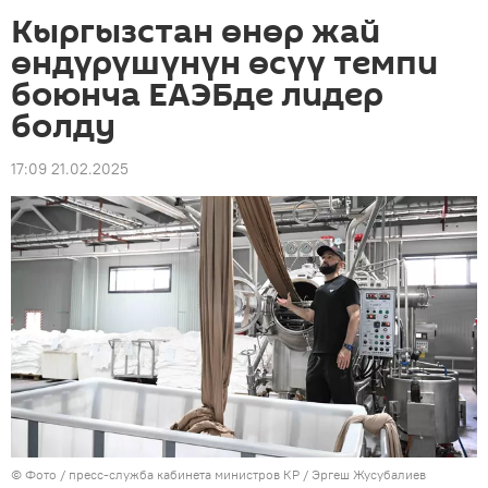
Кыргызстан өнөр жай
өндүрүшүнүн өсүү темпи
боюнча ЕАЭБде лидер
болду
17:09 21.02.2025
© Фото / пресс-служба кабинета министров КР / Эргеш Жусубалиев