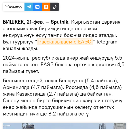
Жазылуу
БИШКЕК, 21-фев. — Sputnik.
Кыргызстан Евразия
экономикалык биримдигинде өнөр жай
өндүрүшүнүн өсүү темпи боюнча лидер аталды.
Бул тууралуу "
Рассказываем о ЕАЭС
" Telegram
каналы жазды.
2024-жылы республикада өнөр жай өндүрүшү 5,5
пайызга өскөн. ЕАЭБ боюнча орточо көрсөткүч 4,5
пайызды түзөт.
Белгиленгендей, өсүш Беларуста (5,4 пайызга),
Арменияда (4,7 пайызга), Россияда (4,6 пайызга)
жана Казакстанда (2,7 пайызга) да байкалган.
Ошону менен бирге бирикменин кайра иштетүүчү
өнөр жайында продукциянын көлөмү отчеттук
мезгилдин ичинде 8,2 пайызга өстү.