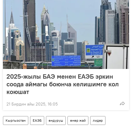
2025-жылы БАЭ менен ЕАЭБ эркин
соода аймагы боюнча келишимге кол
коюшат
21 Бирдин айы 2025, 16:05
Кыргызстан
ЕАЭБ
өндүрүш
өнөр жай
лидер