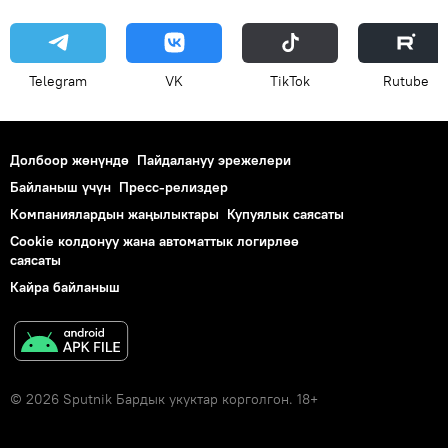
Telegram
VK
ТikТоk
Rutube
Долбоор жөнүндө
Пайдалануу эрежелери
Байланыш үчүн
Пресс-релиздер
Компаниялардын жаңылыктары
Купуялык саясаты
Cookie колдонуу жана автоматтык логирлөө
саясаты
Кайра байланыш
© 2026 Sputnik Бардык укуктар корголгон. 18+