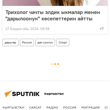
Трихолог чачты элдик ыкмалар менен
"дарылоонун" кесепеттерин айтты
27 Бирдин айы 2024, 08:58
дарыгер
Россия
ден соолук
Спорт
Кыргызстан
КЫРГЫЗСТАН
САЯСАТ
РАДИО
РОССИЯ
МИГРАЦИЯ
СП