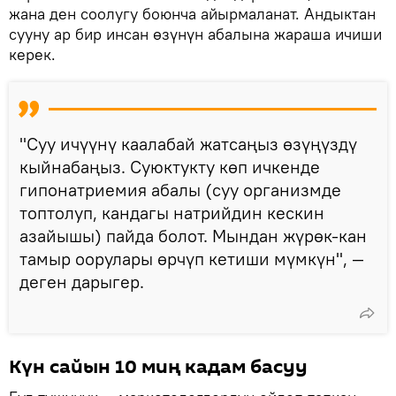
жана ден соолугу боюнча айырмаланат. Андыктан
сууну ар бир инсан өзүнүн абалына жараша ичиши
керек.
"Суу ичүүнү каалабай жатсаңыз өзүңүздү
кыйнабаңыз. Суюктукту көп ичкенде
гипонатриемия абалы (суу организмде
топтолуп, кандагы натрийдин кескин
азайышы) пайда болот. Мындан жүрөк-кан
тамыр оорулары өрчүп кетиши мүмкүн", —
деген дарыгер.
Күн сайын 10 миң кадам басуу