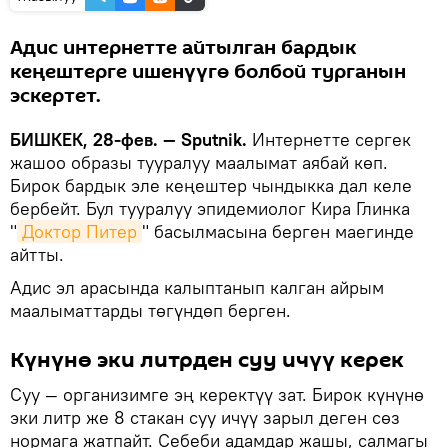
Адис интернетте айтылган бардык
кеңештерге ишенүүгө болбой турганын
эскертет.
БИШКЕК, 28-фев. — Sputnik.
Интернетте сергек
жашоо образы тууралуу маалымат аябай көп.
Бирок бардык эле кеңештер чындыкка дал келе
бербейт. Бул тууралуу эпидемиолог Кира Глинка
"
Доктор Питер
" басылмасына берген маегинде
айтты.
Адис эл арасында калыптанып калган айрым
маалыматтарды төгүндөп берген.
Күнүнө эки литрден суу ичүү керек
Суу — организимге эң керектүү зат. Бирок күнүнө
эки литр же 8 стакан суу ичүү зарыл деген сөз
нормага жатпайт. Себеби адамдар жашы, салмагы