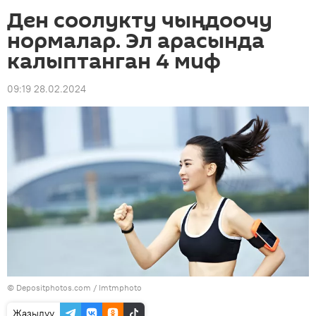
Ден соолукту чыңдоочу
нормалар. Эл арасында
калыптанган 4 миф
09:19 28.02.2024
© Depositphotos.com / Imtmphoto
Жазылуу