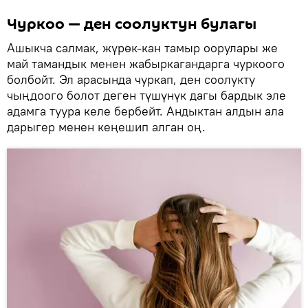
Чуркоо — ден соолуктун булагы
Ашыкча салмак, жүрөк-кан тамыр оорулары же
май тамандык менен жабыркагандарга чуркоого
болбойт. Эл арасында чуркап, ден соолукту
чыңдоого болот деген түшүнүк дагы бардык эле
адамга туура келе бербейт. Андыктан алдын ала
дарыгер менен кеңешип алган оң.