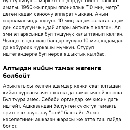
Бул түшүнүк — маркетологдордун ойлоп тапкан
амалы. 1960-жылдары япониялык "10 миң метр"
деген кадам саноочу аппарат чыккан. Анын
жарнамасында күнүнө 10 миң кадам жасаган адам
ден соолугун чыңдай алары айтылып келген. Ал
эми эл арасында бул түшүнүк калыптанып калган.
Чындыгында жаш балдар күнүнө 10 миң кадамдан
да көбүрөөк чуркашы мүмкүн. Отуруп
иштегендерге бул нерсе ашыктык кылбас.
Алтыдан кийин тамак жегенге
болбойт
Арыктагысы келген адамдар кечки саат алтыдан
кийин курсагы ачып жатса да тамак ичпей коюшат.
Бул туура эмес. Себеби органдар кечкисин дагы
иштейт. Ашказандан бөлүнгөн суюктук тамакты
эритпесе өзүн-өзү "жей" баштайт. Анын
кесепетинен ашказан жарасы же өттө таш пайда
болот.