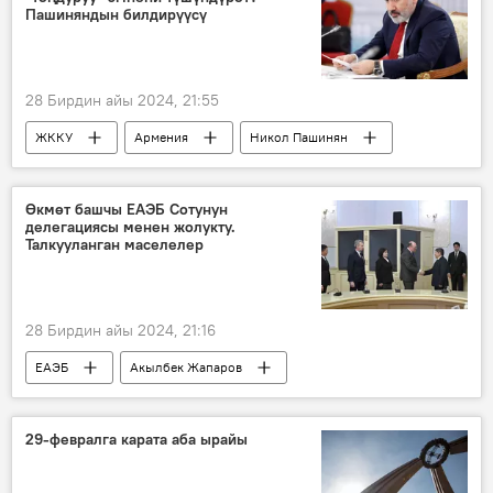
Пашиняндын билдирүүсү
28 Бирдин айы 2024, 21:55
ЖККУ
Армения
Никол Пашинян
Өкмөт башчы ЕАЭБ Сотунун
делегациясы менен жолукту.
Талкууланган маселелер
28 Бирдин айы 2024, 21:16
ЕАЭБ
Акылбек Жапаров
Кыргызстан
29-февралга карата аба ырайы