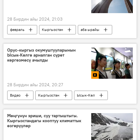
28 Бирдин айы 2024, 21:03
февраль
Кыргызстан
аба ырайы
Орус-кыргыз окумуштууларынын
Ысык-Көлгө арналган сүрөт
көргөзмөсү ачылды
28 Бирдин айы 2024, 20:27
Видео
Кыргызстан
Ысык-Көл
Мөңгүнүн эриши, суу тартыштыгы.
Кыргызстандагы кооптуу климаттык
өзгөрүүлөр