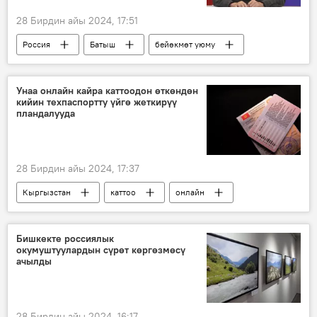
28 Бирдин айы 2024, 17:51
Россия
Батыш
бейөкмөт уюму
Сергей Шойгу
Борбор Азия
Унаа онлайн кайра каттоодон өткөндөн
кийин техпаспортту үйгө жеткирүү
пландалууда
28 Бирдин айы 2024, 17:37
Кыргызстан
каттоо
онлайн
"Унаа" мамлекеттик ишканасы
Бишкекте россиялык
окумуштуулардын сүрөт көргөзмөсү
ачылды
28 Бирдин айы 2024, 16:17