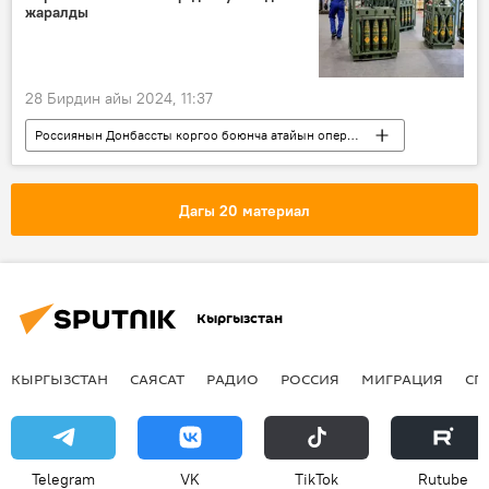
жаралды
28 Бирдин айы 2024, 11:37
Россиянын Донбассты коргоо боюнча атайын операциясы
Дүйнөдө
Улуу Британия
курал
ФК "Арсенал"
Украина
Дагы 20 материал
кансыз согуш
Кыргызстан
КЫРГЫЗСТАН
САЯСАТ
РАДИО
РОССИЯ
МИГРАЦИЯ
СП
Telegram
VK
ТikТоk
Rutube