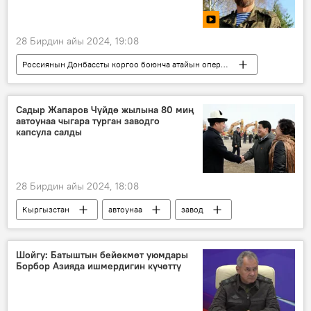
28 Бирдин айы 2024, 19:08
Россиянын Донбассты коргоо боюнча атайын операциясы
Дүйнөдө
Россия
Молдова
атайын операция
жарлык
Садыр Жапаров Чүйдө жылына 80 миң
автоунаа чыгара турган заводго
ыктыярчылар
капсула салды
28 Бирдин айы 2024, 18:08
Кыргызстан
автоунаа
завод
ишкана
куруу
Кытай
Шойгу: Батыштын бейөкмөт уюмдары
Борбор Азияда ишмердигин күчөттү