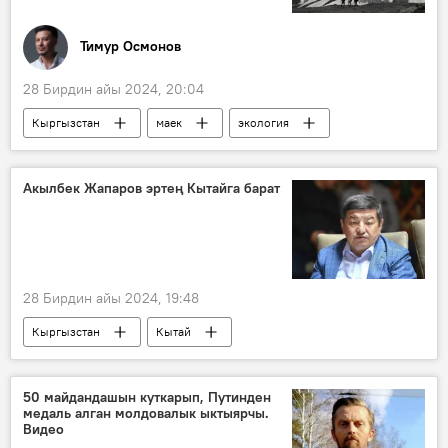
Тимур Осмонов
28 Бирдин айы 2024, 20:04
Кыргызстан
маек
экология
климат
Мөңгү
жылуулук
суу
окуу
коркунучтар
Акылбек Жапаров эртең Кытайга барат
28 Бирдин айы 2024, 19:48
Кыргызстан
Кытай
Министрлер кабинети
Акылбек Жапаров
сапар
50 майдандашын куткарып, Путинден
медаль алган молдовалык ыктыярчы.
Видео