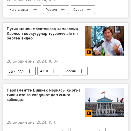
Кыргызстан
Россия
Сүрөт
көргөзмө
иш-чара
Путин менен маектешсең камаласың.
Карлсон коркутуулар тууралуу айтып
берген видео
28 Бирдин айы 2024, 16:04
Дүйнөдө
АКШ
Россия
Такер Карлсон
маек
адвокат
Видео
Парламентте Бишкек мэриясы кыргыз
тилин өтө аз колдонот деп сынга
кабылды
28 Бирдин айы 2024, 15:11