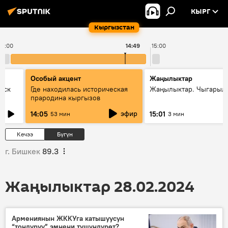
КЫРГ
Кыргызстан
14:00
14:49
15:00
Особый акцент
Жаңылыктар
уск
Где находилась историческая
Жаңылыктар. Чыгарыл
прародина кыргызов
эфир
14:05
15:01
53 мин
3 мин
Кечээ
Бүгүн
г. Бишкек
89.3
Жаңылыктар 28.02.2024
Армениянын ЖККУга катышуусун
“тоңдуруу” эмнени түшүндүрөт?