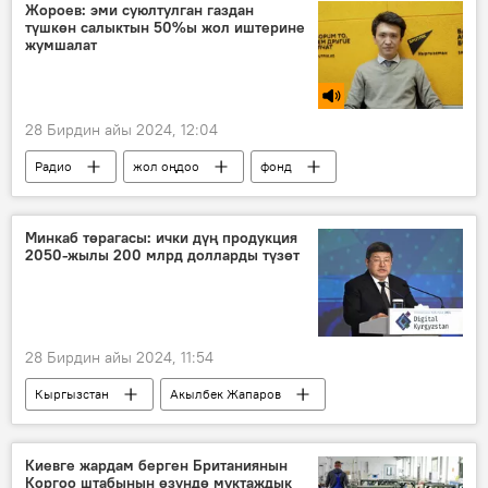
Медербек Алиев
Видео
Жороев: эми суюлтулган газдан
түшкөн салыктын 50%ы жол иштерине
жумшалат
28 Бирдин айы 2024, 12:04
Радио
жол оңдоо
фонд
киреше
айып пул
Кыргызстан
суюлтулган газ
Сардарбек Жороев
Минкаб төрагасы: ички дүң продукция
2050-жылы 200 млрд долларды түзөт
28 Бирдин айы 2024, 11:54
Кыргызстан
Акылбек Жапаров
ИДП
уюм
божомол
Киевге жардам берген Британиянын
Коргоо штабынын өзүндө муктаждык