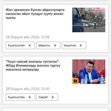
АКШ
Украина
Россия
НАТО
идея
жеңиш
Жол эрежесин бузган айдоочуларга
салынган айып пулдун тууму жокко
снаряд
жалган
чыкты
28 Бирдин айы 2024, 12:48
Кыргызстан
айдоочу
кошумча
туум
мыйзам
"Ушул саясий элитаны түптөгөн".
ЖКда Илмияновду жоопко тартуу
маселеси көтөрүлдү
28 Бирдин айы 2024, 12:40
Кыргызстан
Саясат
Икрамжан Илмиянов
жоопко тартуу