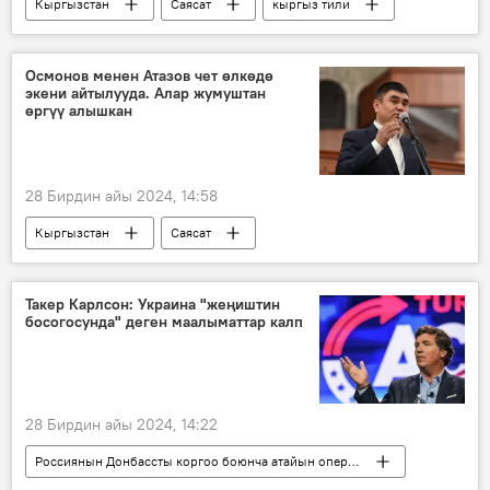
Кыргызстан
Саясат
кыргыз тили
Каныбек Осмоналиев
мэрия
сын
Видео
Осмонов менен Атазов чет өлкөдө
экени айтылууда. Алар жумуштан
өргүү алышкан
28 Бирдин айы 2024, 14:58
Кыргызстан
Саясат
Айбек Осмонов
Шайлообек Атазов
Такер Карлсон: Украина "жеңиштин
босогосунда" деген маалыматтар калп
28 Бирдин айы 2024, 14:22
Россиянын Донбассты коргоо боюнча атайын операциясы