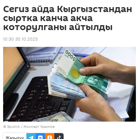
Сегиз айда Кыргызстандан
сыртка канча акча
которулганы айтылды
10:30 30.10.2023
©
Sputnik
/ Жоомарт Ураимов
Жазылуу