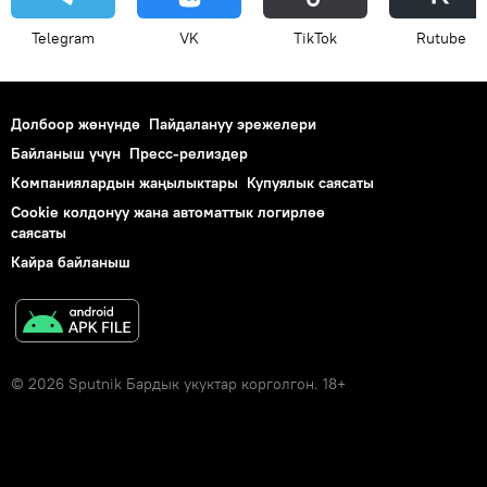
Telegram
VK
ТikТоk
Rutube
Долбоор жөнүндө
Пайдалануу эрежелери
Байланыш үчүн
Пресс-релиздер
Компаниялардын жаңылыктары
Купуялык саясаты
Cookie колдонуу жана автоматтык логирлөө
саясаты
Кайра байланыш
© 2026 Sputnik Бардык укуктар корголгон. 18+