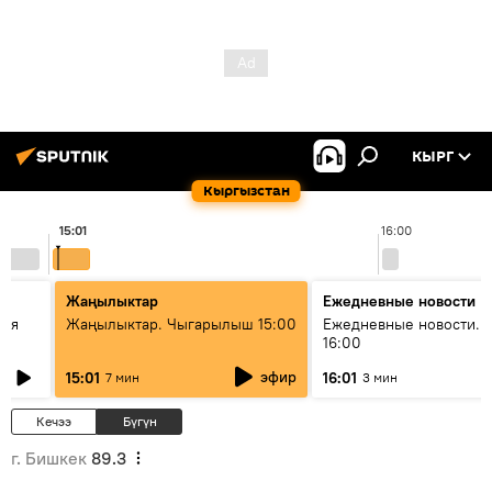
КЫРГ
Кыргызстан
15:01
16:00
Жаңылыктар
Ежедневные новости
кая
Жаңылыктар. Чыгарылыш 15:00
Ежедневные новости. 
16:00
эфир
15:01
16:01
7 мин
3 мин
Кечээ
Бүгүн
г. Бишкек
89.3