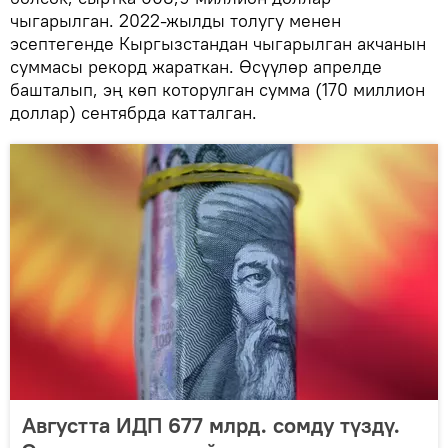
чыгарылган. 2022-жылды толугу менен
эсептегенде Кыргызстандан чыгарылган акчанын
суммасы рекорд жараткан. Өсүүлөр апрелде
башталып, эң көп которулган сумма (170 миллион
доллар) сентябрда катталган.
Августта ИДП 677 млрд. сомду түздү.