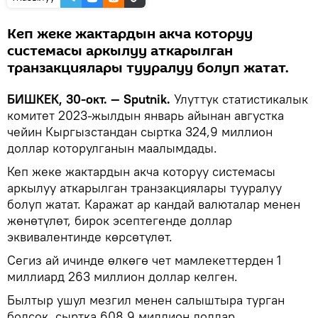
Кеп жеке жактардын акча которуу
системасы аркылуу аткарылган
транзакциялары тууралуу болуп жатат.
БИШКЕК, 30-окт. — Sputnik.
Улуттук статистикалык
комитет 2023-жылдын январь айынан августка
чейин Кыргызстандан сыртка 324,9 миллион
доллар которулганын маалымдады.
Кеп жеке жактардын акча которуу системасы
аркылуу аткарылган транзакциялары тууралуу
болуп жатат. Каражат ар кандай валюталар менен
жөнөтүлөт, бирок эсептегенде доллар
эквивалентинде көрсөтүлөт.
Сегиз ай ичинде өлкөгө чет мамлекеттерден 1
миллиард 263 миллион доллар келген.
Былтыр ушул мезгил менен салыштыра турган
болсок, сыртка 608,9 миллион доллар