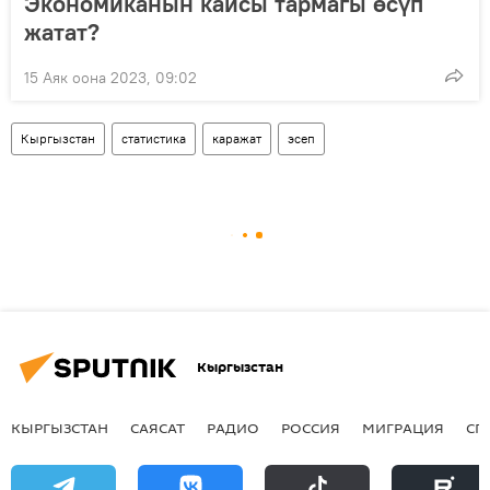
Экономиканын кайсы тармагы өсүп
жатат?
15 Аяк оона 2023, 09:02
Кыргызстан
статистика
каражат
эсеп
Кыргызстан
КЫРГЫЗСТАН
САЯСАТ
РАДИО
РОССИЯ
МИГРАЦИЯ
СП