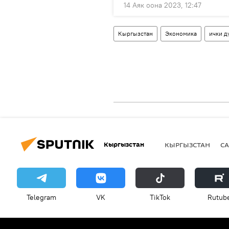
14 Аяк оона 2023, 12:47
Кыргызстан
Экономика
ички д
Кыргызстан
КЫРГЫЗСТАН
СА
Telegram
VK
ТikТоk
Rutub