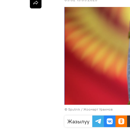
©
Sputnik / Жоомарт Ураимов
Жазылуу