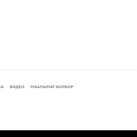
КА
ВИДЕО
МААЛЫМАТ БОРБОР