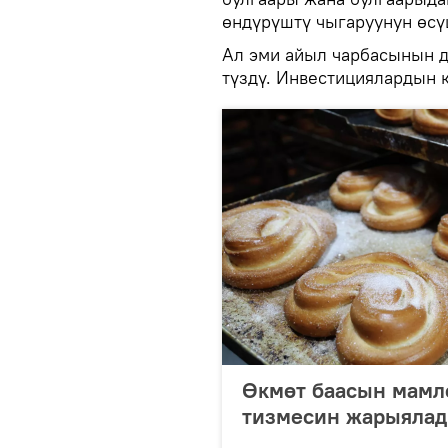
өндүрүштү чыгаруунун өсү
Ал эми айыл чарбасынын д
түздү. Инвестициялардын 
Өкмөт баасын мамл
тизмесин жарыяла