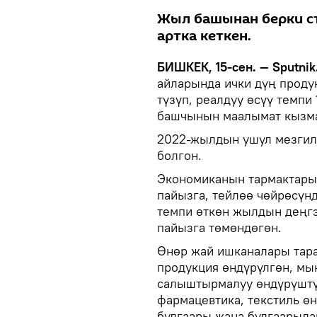
Жыл башынан берки с
артка кеткен.
БИШКЕК, 15-сен. — Sputnik
айларында ички дүң проду
түзүп, реалдуу өсүү темпи
башчынын маалымат кызма
2022-жылдын ушул мезгил
болгон.
Экономиканын тармактары 
пайызга, тейлөө чөйрөсүнд
темпи өткөн жылдын деңгэ
пайызга төмөндөгөн.
Өнөр жай ишканалары тар
продукция өндүрүлгөн, м
салыштырмалуу өндүрүштүн
фармацевтика, текстиль ө
булгаары жана булгаарыд