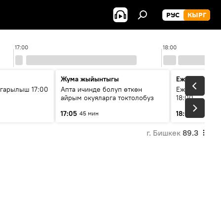
РУС
КЫРГ
17:00
18:00
Жума жыйынтыгы
Ежедневные 
гарылыш 17:00
Апта ичинде болуп өткөн
Ежедневные н
айрым окуяларга токтолобуз
18:00
17:05
18:01
45 мин
5 мин
г. Бишкек
89.3