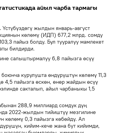
татистикада айыл чарба тармагы
.
Үстүбүздөгү жылдын январь-август
кциянын көлөмү (ИДП) 677,2 млрд. сомду
 103,3 пайыз болду. Бул тууралуу мамлекет
ты билдирди.
ине салыштырмалуу 6,8 пайызга өсүү
боюнча курулушта өндүрүштүн көлөмү 11,3
ө 4,5 пайызга өскөн, өнөр жайдын өсүү
элинде сакталып, айыл чарбаныкы 1,5
абынан 288,9 миллиард сомдук дүң
ында 2022-жылдын тийиштүү мезгилине
 көлөмү 0,3 пайызга көбөйдү. Ал
ндүрүшүн, кийим-кече жана бут кийимди,
ан жасалган буюмдарды, химиялык