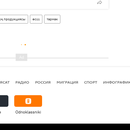
үң продукциясы
өсүү
тармак
ЯСАТ
РАДИО
РОССИЯ
МИГРАЦИЯ
СПОРТ
ИНФОГРАФИ
e
Odnoklassniki