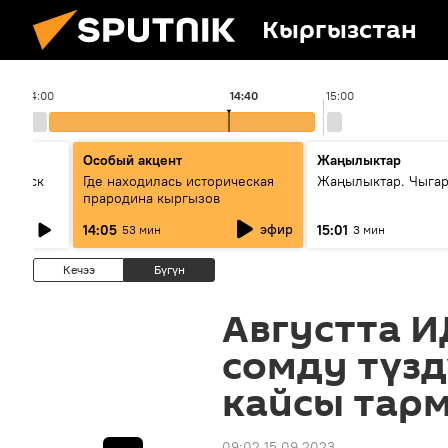
Кыргызстан
14:00
14:40
15:00
Особый акцент
Жаңылыктар
Выпуск
Где находилась историческая
Жаңылыктар. Чыга
прародина кыргызов
эфир
14:05
15:01
53 мин
3 мин
Кечээ
Бүгүн
Августта И
сомду түз
кайсы тарм
09:02 15.09.2023