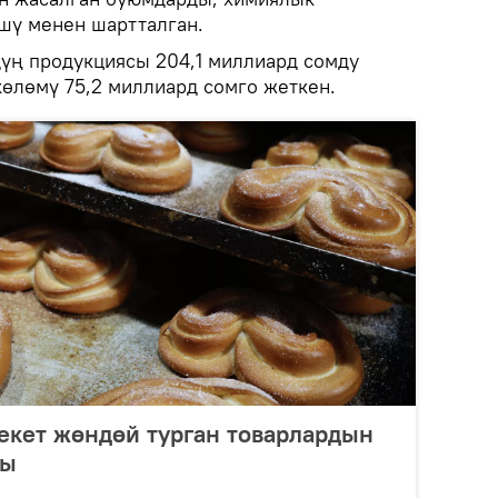
шү менен шартталган.
үң продукциясы 204,1 миллиард сомду
көлөмү 75,2 миллиард сомго жеткен.
екет жөндөй турган товарлардын
ды