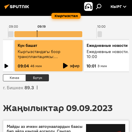
КЫРГ
Кыргызстан
09:00
09:19
10:00
Күн башат
Ежедневные новости
Кыргызстандагы боор
Ежедневные новости. 
трансплантациясы:
10:00
жетишкендиктер жана өнүгүү
эфир
09:04
10:01
46 мин
3 мин
келечеги
Кечээ
Бүгүн
г. Бишкек
89.3
Жаңылыктар 09.09.2023
Майды аз ичкен автоунаалардын баасы
бир айда кандай өзгөрдү. Сандар