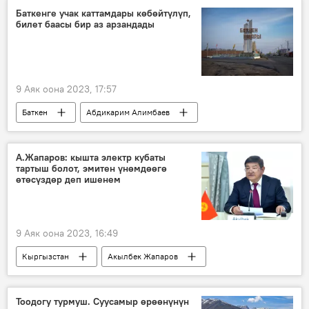
Мурат Жуматаев
Видео
Баткенге учак каттамдары көбөйтүлүп,
билет баасы бир аз арзандады
9 Аяк оона 2023, 17:57
Баткен
Абдикарим Алимбаев
каттам
учак
баа
билет
А.Жапаров: кышта электр кубаты
тартыш болот, эмитен үнөмдөөгө
өтөсүздөр деп ишенем
9 Аяк оона 2023, 16:49
Кыргызстан
Акылбек Жапаров
электр кубаты
каатчылык
кыш
эл
кайрылуу
Тоодогу турмуш. Суусамыр өрөөнүнүн