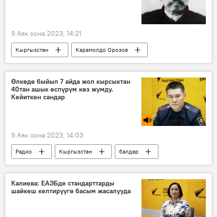
9 Аяк оона 2023, 14:21
Кыргызстан
Карамолдо Орозов
Өмүр баяны
биография
Өлкөдө быйыл 7 айда жол кырсыктан
40тан ашык өспүрүм көз жумду.
Кейиткен сандар
9 Аяк оона 2023, 14:03
Радио
Кыргызстан
балдар
Депутаттын уулу катышкан Ысык-Көлдөгү жол кырсыгы
коопсуздук
статистика
Калиева: ЕАЭБде стандарттарды
шайкеш келтирүүгө басым жасалууда
Байказы Айтикул уулу
өлүм