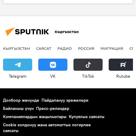
машыгуу
Кытай
жыйын
Кыргызстан
КЫРГЫЗСТАН
САЯСАТ
РАДИО
РОССИЯ
МИГРАЦИЯ
СП
Telegram
VK
ТikТоk
Rutube
Долбоор жөнүндө
Пайдалануу эрежелери
Байланыш үчүн
Пресс-релиздер
Компаниялардын жаңылыктары
Купуялык саясаты
Cookie колдонуу жана автоматтык логирлөө
саясаты