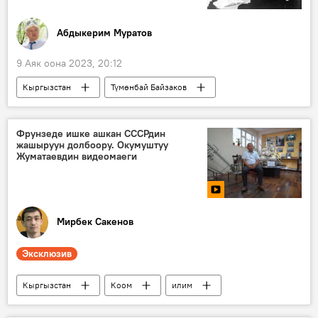
Абдыкерим Муратов
9 Аяк оона 2023, 20:12
Кыргызстан
Түмөнбай Байзаков
адабият
поэзия
акын
Кыргыздын көркөм өнөрү, белгилүү инсандары жөнүндө фактылар
Фрунзеде ишке ашкан СССРдин
жашыруун долбоору. Окумуштуу
котормочу
юбилей
Сузак району
Жуматаевдин видеомаеги
Мирбек Сакенов
Эксклюзив
Кыргызстан
Коом
илим
изилдөө
окумуштуулар