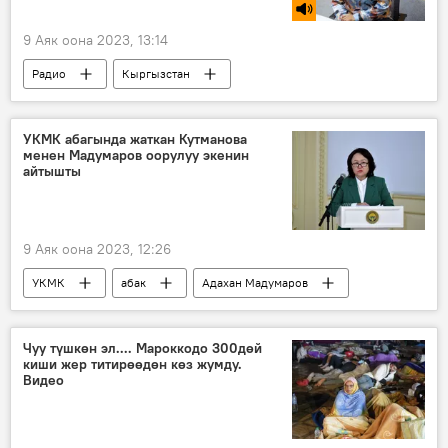
9 Аяк оона 2023, 13:14
Радио
Кыргызстан
стандартташтыруу
ЕАЭБ
Экономика
УКМК абагында жаткан Кутманова
менен Мадумаров оорулуу экенин
айтышты
9 Аяк оона 2023, 12:26
УКМК
абак
Адахан Мадумаров
Динара Кутманова
оору
кант диабети
Чуу түшкөн эл.... Мароккодо 300дөй
киши жер титирөөдөн көз жумду.
Видео