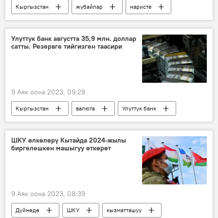
Кыргызстан
жубайлар
наристе
бала
план
дарыгер
ден соолук
Улуттук банк августта 35,9 млн. доллар
сатты. Резервге тийгизген таасири
9 Аяк оона 2023, 09:28
Кыргызстан
валюта
Улуттук банк
доллар
ШКУ өлкөлөрү Кытайда 2024-жылы
биргелешкен машыгуу өткөрөт
9 Аяк оона 2023, 08:39
Дүйнөдө
ШКУ
кызматташуу