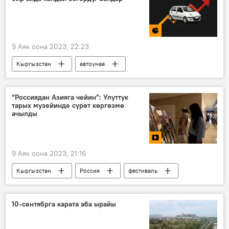
9 Аяк оона 2023, 22:23
Кыргызстан
автоунаа
Казакстан теңгенин долларга карата эркин баасына өттү
базар
салыштыруу
май
“Россиядан Азияга чейин”: Улуттук
тарых музейинде сүрөт көргөзмө
машина
ачылды
9 Аяк оона 2023, 21:16
Кыргызстан
Россия
фестиваль
Маданият
байланыш
көргөзмө
Видео
10-сентябрга карата аба ырайы