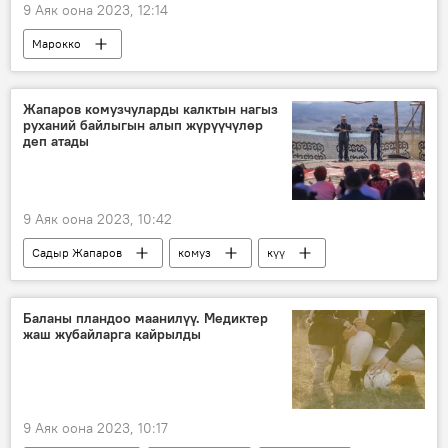
9 Аяк оона 2023, 12:14
Марокко
Кыргызстандын түштүгүндө болгон жер титирөөлөр
өлүм
жол кырсык
Видео
Жапаров комузчуларды калктын нагыз
руханий байлыгын алып жүрүүчүлөр
деп атады
9 Аяк оона 2023, 10:42
Садыр Жапаров
комуз
күү
куттуктоо
комузчу
Маданият
Баланы пландоо маанилүү. Медиктер
жаш жубайларга кайрылды
9 Аяк оона 2023, 10:17