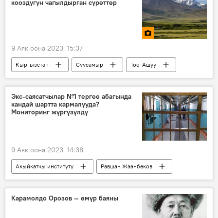
кооздугун чагылдырган сүрөттөр
9 Аяк оона 2023, 15:37
Кыргызстан
Суусамыр
Төө-Ашуу
Сүрөт
мал
жайлоо
Экс-саясатчылар №1 тергөө абагында
кандай шартта кармалууда?
Мониторинг жүргүзүлдү
9 Аяк оона 2023, 14:38
Акыйкатчы институту
Равшан Жээнбеков
абак
шарт
мониторинг
Карамолдо Орозов — өмүр баяны