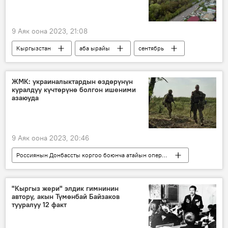
9 Аяк оона 2023, 21:08
Кыргызстан
аба ырайы
сентябрь
ЖМК: украиналыктардын өздөрүнүн
куралдуу күчтөрүнө болгон ишеними
азаюуда
9 Аяк оона 2023, 20:46
Россиянын Донбассты коргоо боюнча атайын операциясы
Дүйнөдө
Россия
Украина
АКШ
Батыш
атайын операция
"Кыргыз жери" элдик гимнинин
автору, акын Түмөнбай Байзаков
контрчабуул
тууралуу 12 факт