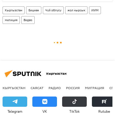
Кыргызстан
Бишкек
Чүй облусу
жол кырсык
ИИМ
милиция
Видео
Кыргызстан
КЫРГЫЗСТАН
САЯСАТ
РАДИО
РОССИЯ
МИГРАЦИЯ
СП
Telegram
VK
ТikТоk
Rutube