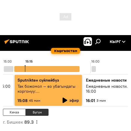
КЫРГ
Кыргызстан
15:00
15:15
16:00
Sputnikteн сүйлөйбүз
Ежедневные новости
15:00
Так божомол — өз убагындагы
Ежедневные новости. 
коргонуу:
16:00
гидрометеорологиялык кызмат
эфир
15:08
16:01
45 мин
3 мин
кантип өркүндөтүлүүдө
Кечээ
Бүгүн
г. Бишкек
89.3