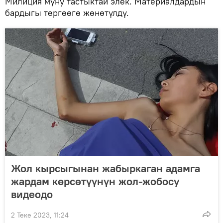
Милиция муну тастыктай элек. Материалдардын
бардыгы тергөөгө жөнөтүлдү.
Жол кырсыгынан жабыркаган адамга
жардам көрсөтүүнүн жол-жобосу
видеодо
2 Теке 2023, 11:24