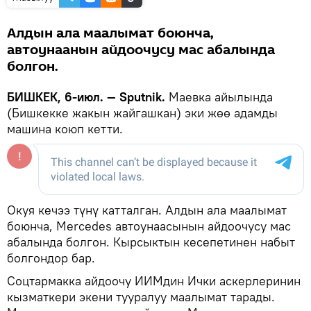
Алдын ала маалымат боюнча,
автоунаанын айдоочусу мас абалында
болгон.
БИШКЕК, 6-июл. — Sputnik.
Маевка айылында
(Бишкекке жакын жайгашкан) эки жөө адамды
машина коюп кетти.
Окуя кечээ түнү катталган. Алдын ала маалымат
боюнча, Mercedes автоунаасынын айдоочусу мас
абалында болгон. Кырсыктын кесепетинен набыт
болгондор бар.
Соцтармакка айдоочу ИИМдин Ички аскерлеринин
кызматкери экени тууралуу маалымат тарады.