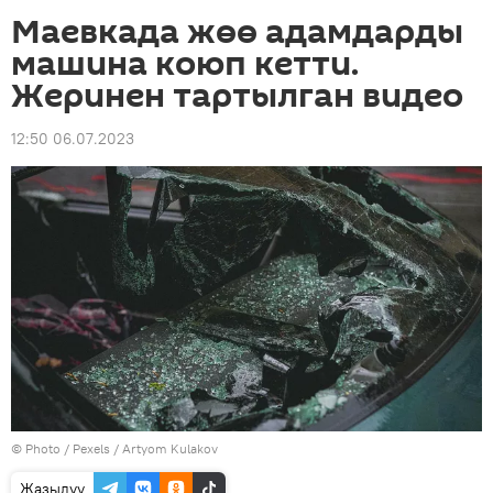
Маевкада жөө адамдарды
машина коюп кетти.
Жеринен тартылган видео
12:50 06.07.2023
© Photo / Pexels / Artyom Kulakov
Жазылуу