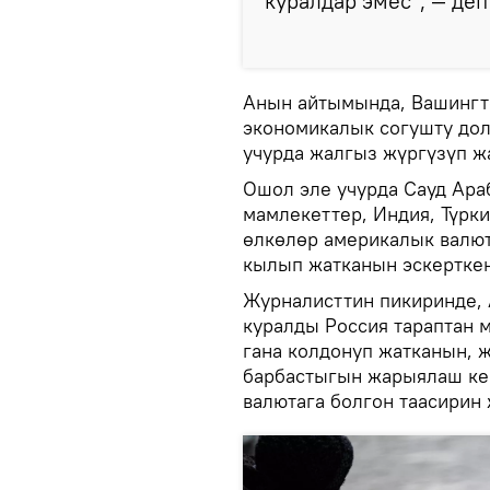
куралдар эмес", — деп
Анын айтымында, Вашингто
экономикалык согушту дол
учурда жалгыз жүргүзүп ж
Ошол эле учурда Сауд Ара
мамлекеттер, Индия, Түрки
өлкөлөр америкалык валют
кылып жатканын эскерткен
Журналисттин пикиринде,
куралды Россия тараптан 
гана колдонуп жатканын, 
барбастыгын жарыялаш ке
валютага болгон таасирин