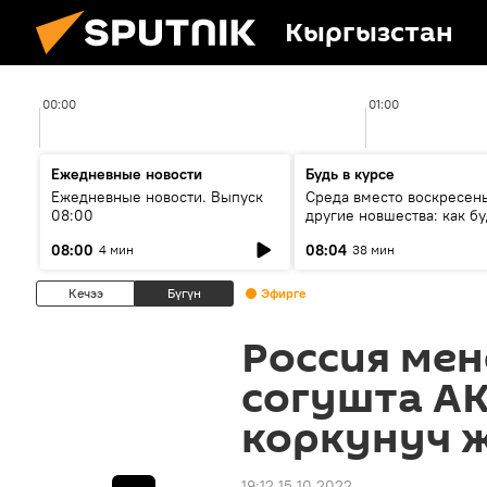
Кыргызстан
00:00
01:00
Ежедневные новости
Будь в курсе
Ежедневные новости. Выпуск
Среда вместо воскресень
08:00
другие новшества: как бу
проходить выборы в КР?
08:00
08:04
4 мин
38 мин
Кечээ
Бүгүн
Эфирге
Россия ме
согушта А
коркунуч 
19:12 15.10.2022