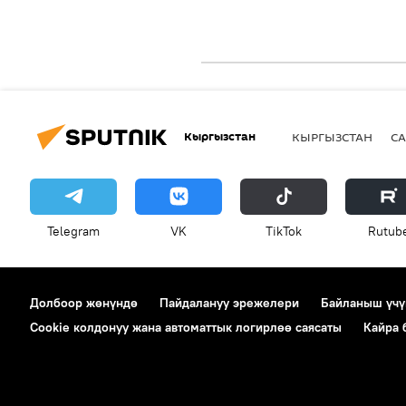
Кыргызстан
КЫРГЫЗСТАН
СА
Telegram
VK
ТikТоk
Rutub
Долбоор жөнүндө
Пайдалануу эрежелери
Байланыш үчү
Cookie колдонуу жана автоматтык логирлөө саясаты
Кайра