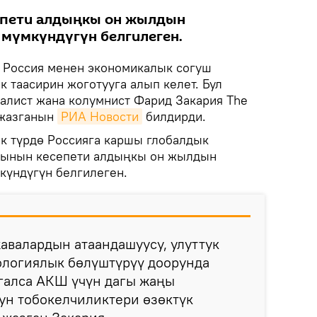
епети алдыңкы он жылдын
мүмкүндүгүн белгилеген.
.
Россия менен экономикалык согуш
таасирин жоготууга алып келет. Бул
алист жана колумнист Фарид Закария The
 жазганын
РИА Новости
билдирди.
к түрдө Россияга каршы глобалдык
нынын кесепети алдыңкы он жылдын
күндүгүн белгилеген.
жавалардын атаандашуусу, улуттук
ологиялык бөлүштүрүү доорунда
галса АКШ үчүн дагы жаңы
ун тобокелчиликтери өзөктүк