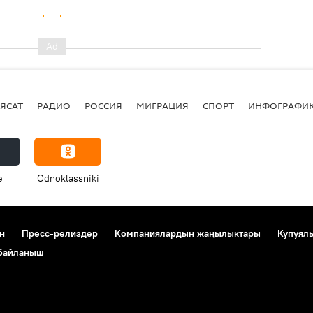
ЯСАТ
РАДИО
РОССИЯ
МИГРАЦИЯ
СПОРТ
ИНФОГРАФИ
e
Odnoklassniki
н
Пресс-релиздер
Компаниялардын жаңылыктары
Купуял
 байланыш