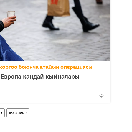
коргоо боюнча атайын операциясы
 Европа кандай кыйналары
ия
каржылык