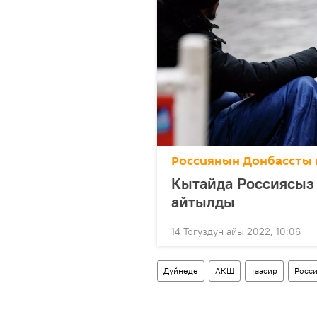
Россиянын Донбассты 
Кытайда Россиясыз
айтылды
14 Тогуздун айы 2022, 10:06
Дүйнөдө
АКШ
таасир
Росс