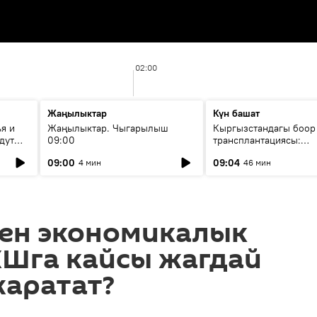
02:00
Жаңылыктар
Күн башат
я и
Жаңылыктар. Чыгарылыш
Кыргызстандагы боор
дут
09:00
трансплантациясы:
жетишкендиктер жана
09:00
09:04
4 мин
46 мин
келечеги
нен экономикалык
КШга кайсы жагдай
жаратат?