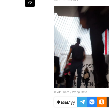
©
AP Photo
/ Wong Maye-E
Жазылуу