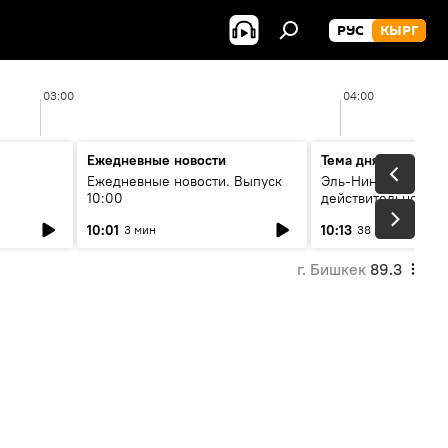
РУС
КЫРГ
03:00
04:00
Ежедневные новости
Тема дня
Ежедневные новости. Выпуск
Эль-Ниньо, жара и 
10:00
действительно вли
 өнүгүү
погоду в Кыргызст
10:01
10:13
3 мин
38 мин
г. Бишкек
89.3