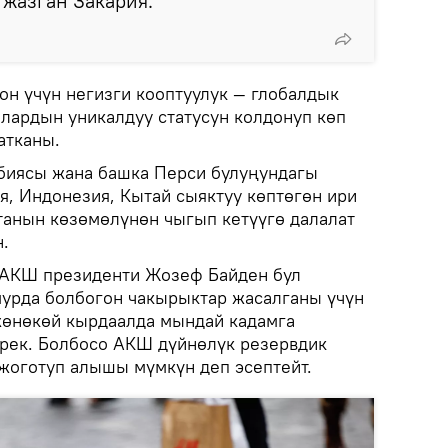
 жазган Закария.
н үчүн негизги кооптуулук — глобалдык
лардын уникалдуу статусун колдонуп көп
атканы.
биясы жана башка Перси булуңундагы
я, Индонезия, Кытай сыяктуу көптөгөн ири
анын көзөмөлүнөн чыгып кетүүгө далалат
.
 АКШ президенти Жозеф Байден бул
мурда болбогон чакырыктар жасалганы үчүн
жөнөкөй кырдаалда мындай кадамга
рек. Болбосо АКШ дүйнөлүк резервдик
 жоготуп алышы мүмкүн деп эсептейт.