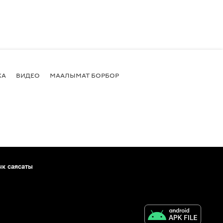
КА
ВИДЕО
МААЛЫМАТ БОРБОР
ык саясаты