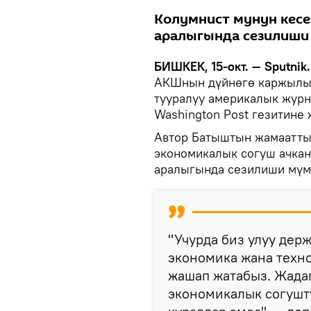
Колумнист мунун кес
аралыгында сезилиши 
БИШКЕК, 15-окт. — Sputnik
АКШнын дүйнөгө каржылык 
тууралуу америкалык журн
Washington Post гезитине
Автор Батыштын жамаатты
экономикалык согуш ачка
аралыгында сезилиши мүм
"Учурда биз улуу дер
экономика жана техн
жашап жатабыз. Жада
экономикалык согушт