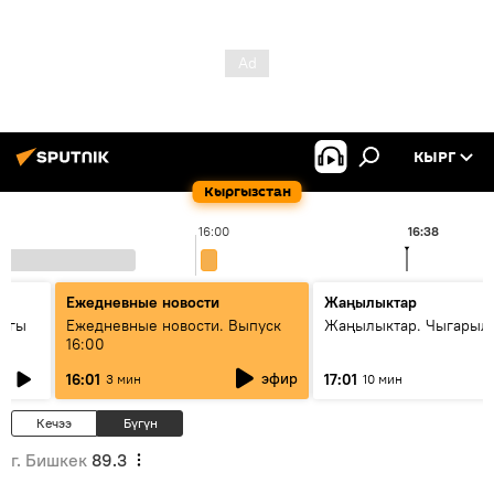
КЫРГ
Кыргызстан
16:00
16:38
Ежедневные новости
Жаңылыктар
дагы
Ежедневные новости. Выпуск
Жаңылыктар. Чыгарыл
16:00
ызмат
эфир
16:01
17:01
3 мин
10 мин
Кечээ
Бүгүн
г. Бишкек
89.3