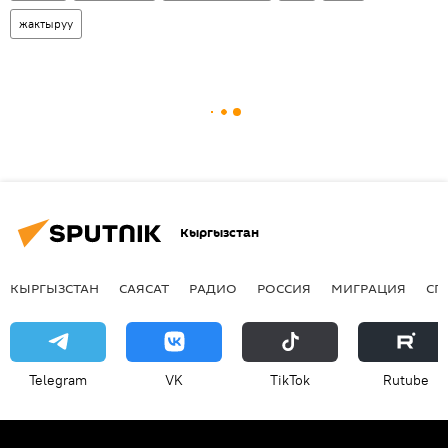
жактыруу
Кыргызстан
КЫРГЫЗСТАН
САЯСАТ
РАДИО
РОССИЯ
МИГРАЦИЯ
СП
Telegram
VK
ТikТоk
Rutube