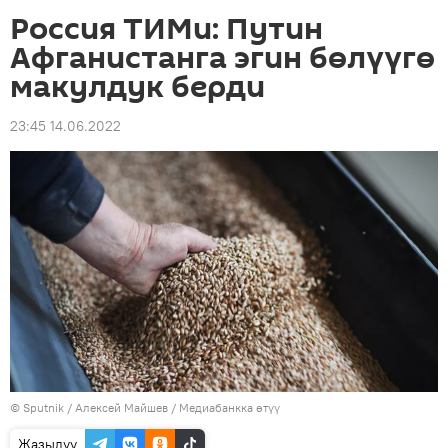
Россия ТИМи: Путин
Афганистанга эгин бөлүүгө
макулдук берди
23:45 14.06.2022
©
Sputnik
/ Алексей Майшев
/
Медиабанкка өтүү
Жазылуу