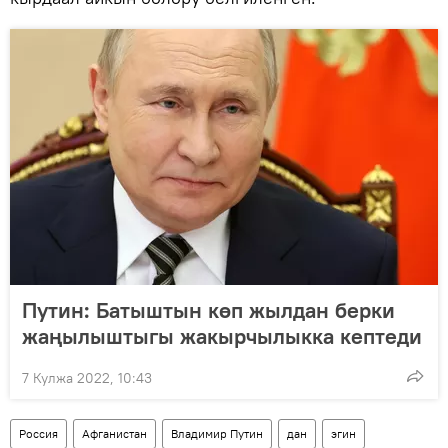
Путин: Батыштын көп жылдан берки
жаңылыштыгы жакырчылыкка кептеди
7 Кулжа 2022, 10:43
Россия
Афганистан
Владимир Путин
дан
эгин