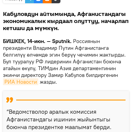
Кабуловдун айтымында, Афганистандагы
экономикалык кырдаал олуттуу, начарлап
кетиши да мүмкүн.
БИШКЕК, 14-июн. — Sputnik.
Россиянын
президенти Владимир Путин Афганистанга
белгилүү өлчөмдө эгин берүү чечимин жактырды.
Бул тууралуу РФ лидеринин Афганистан боюнча
атайын өкүлү, ТИМдин Азия департаментинин
экинчи директору Замир Кабулов билдиргенин
РИА Новости
жазды.
“Ведомстволор аралык комиссия
Афганистандагы ишинин жыйынтыгы
боюнча президентке маалымат берди.