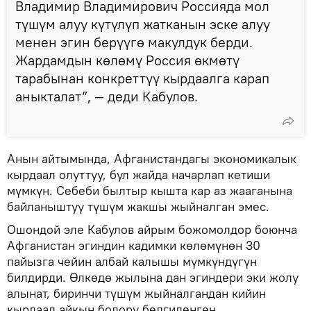
Владимир Владимирович Россияда мол
түшүм алуу күтүлүп жатканын эске алуу
менен эгин берүүгө макулдук берди.
Жардамдын көлөмү Россия өкмөтү
тарабынан конкреттүү кырдаалга карап
аныкталат”, — деди Кабулов.
Анын айтымында, Афганистандагы экономикалык
кырдаал олуттуу, бул жайда начарлап кетиши
мүмкүн. Себеби былтыр кышта кар аз жааганына
байланыштуу түшүм жакшы жыйналган эмес.
Ошондой эле Кабулов айрым божомолдор боюнча
Афганистан эгиндин кадимки көлөмүнөн 30
пайызга чейин албай калышы мүмкүндүгүн
билдирди. Өлкөдө жылына дан эгиндери эки жолу
алынат, биринчи түшүм жыйналгандан кийин
кырдаал айкын болору белгиленген.