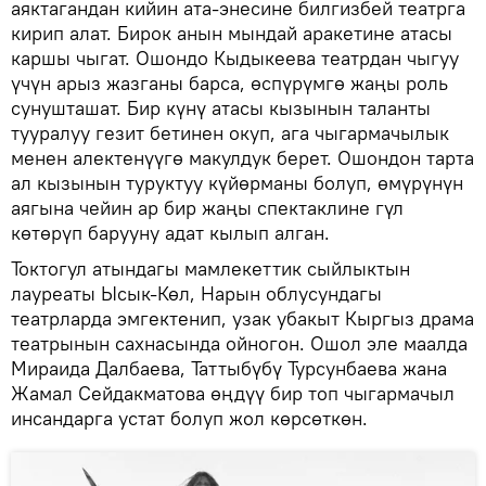
аяктагандан кийин ата-энесине билгизбей театрга
кирип алат. Бирок анын мындай аракетине атасы
каршы чыгат. Ошондо Кыдыкеева театрдан чыгуу
үчүн арыз жазганы барса, өспүрүмгө жаңы роль
сунушташат. Бир күнү атасы кызынын таланты
тууралуу гезит бетинен окуп, ага чыгармачылык
менен алектенүүгө макулдук берет. Ошондон тарта
ал кызынын туруктуу күйөрманы болуп, өмүрүнүн
аягына чейин ар бир жаңы спектаклине гүл
көтөрүп барууну адат кылып алган.
Токтогул атындагы мамлекеттик сыйлыктын
лауреаты Ысык-Көл, Нарын облусундагы
театрларда эмгектенип, узак убакыт Кыргыз драма
театрынын сахнасында ойногон. Ошол эле маалда
Мираида Далбаева, Таттыбүбү Турсунбаева жана
Жамал Сейдакматова өңдүү бир топ чыгармачыл
инсандарга устат болуп жол көрсөткөн.