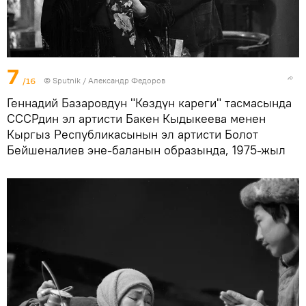
7
/16
©
Sputnik / Александр Федоров
Геннадий Базаровдун "Көздүн кареги" тасмасында
СССРдин эл артисти Бакен Кыдыкеева менен
Кыргыз Республикасынын эл артисти Болот
Бейшеналиев эне-баланын образында, 1975-жыл