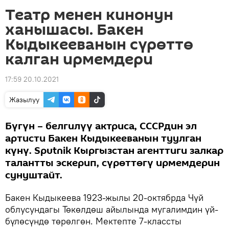
Театр менен кинонун
ханышасы. Бакен
Кыдыкееванын сүрөттө
калган ирмемдери
17:59 20.10.2021
Жазылуу
Бүгүн – белгилүү актриса, СССРдин эл
артисти Бакен Кыдыкееванын туулган
күнү. Sputnik Кыргызстан агенттиги залкар
талантты эскерип, сүрөттөгү ирмемдерин
сунуштайт.
Бакен Кыдыкеева 1923-жылы 20-октябрда Чүй
облусундагы Төкөлдөш айылында мугалимдин үй-
бүлөсүндө төрөлгөн. Мектепте 7-классты