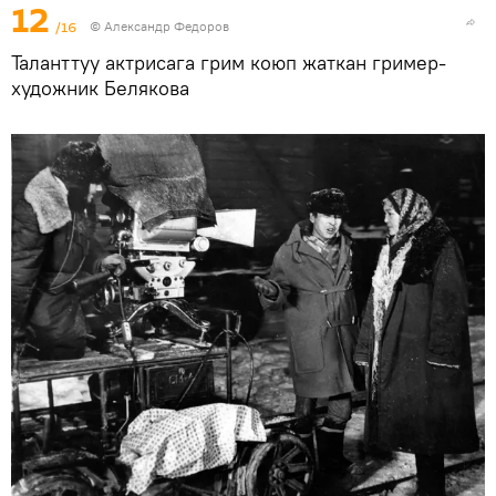
12
/16
© Александр Федоров
Таланттуу актрисага грим коюп жаткан гример-
художник Белякова