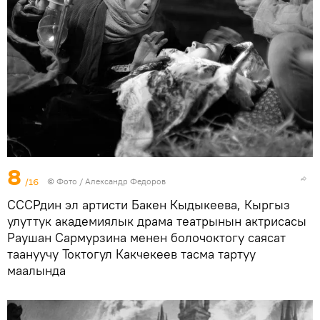
8
/16
© Фото / Александр Федоров
СССРдин эл артисти Бакен Кыдыкеева, Кыргыз
улуттук академиялык драма театрынын актрисасы
Раушан Сармурзина менен болочоктогу саясат
таануучу Токтогул Какчекеев тасма тартуу
маалында