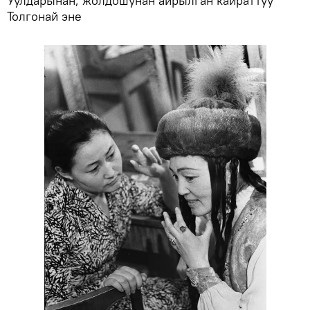
Уулдарынан, жолдошунан айрылган кайраттуу
Толгонай эне