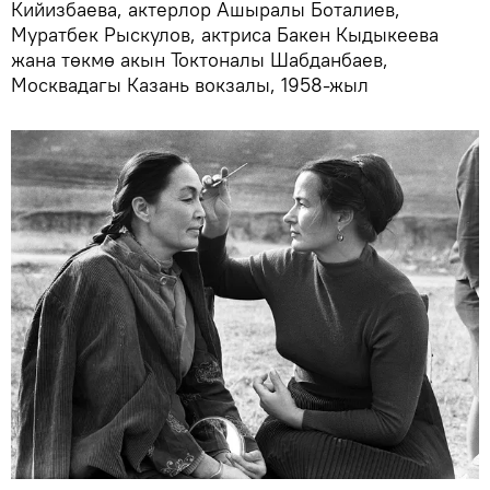
Кийизбаева, актерлор Ашыралы Боталиев,
Муратбек Рыскулов, актриса Бакен Кыдыкеева
жана төкмө акын Токтоналы Шабданбаев,
Москвадагы Казань вокзалы, 1958-жыл