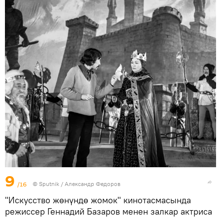
9
/16
©
Sputnik / Александр Федоров
"Искусство жөнүндө жомок" кинотасмасында
режиссер Геннадий Базаров менен залкар актриса