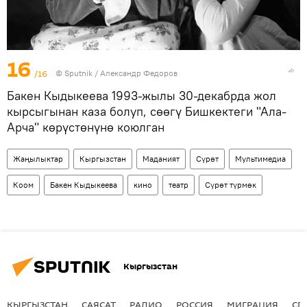
16
/16
©
Sputnik / Александр Федоров
Бакен Кыдыкеева 1993-жылы 30-декабрда жол
кырсыгынан каза болуп, сөөгү Бишкектеги "Ала-
Арча" көрүстөнүнө коюлган
Жаңылыктар
Кыргызстан
Маданият
Сүрөт
Мультимедиа
Коом
Бакен Кыдыкеева
кино
театр
Сүрөт түрмөк
Кыргызстан
КЫРГЫЗСТАН
САЯСАТ
РАДИО
РОССИЯ
МИГРАЦИЯ
СП