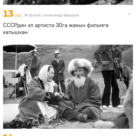
13
/16
©
Sputnik / Александр Федоров
СССРдин эл артисти 30га жакын фильмге
катышкан