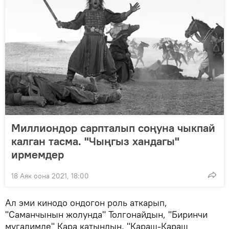
Миллиондор сарпталып соңуна чыкпай
калган тасма. "Чыңгыз хандагы"
ирмемдер
18 Аяк оона 2021, 18:00
Ал эми кинодо ондогон роль аткарып,
"Саманчынын жолунда" Толгонайдын, "Биринчи
мугалимде" Кара катындын, "Караш-Караш