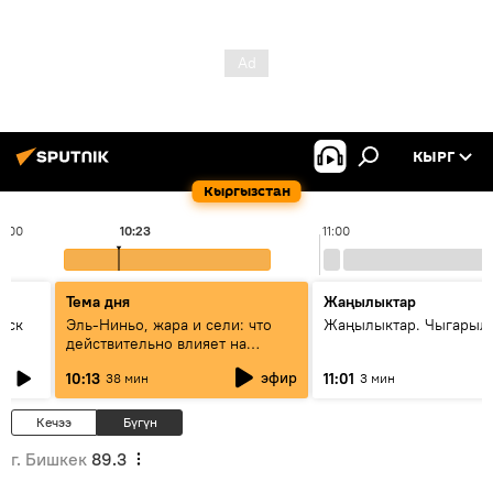
КЫРГ
Кыргызстан
0:00
10:23
11:00
Тема дня
Жаңылыктар
уск
Эль-Ниньо, жара и сели: что
Жаңылыктар. Чыгарылы
действительно влияет на
погоду в Кыргызстане
эфир
10:13
11:01
38 мин
3 мин
Кечээ
Бүгүн
г. Бишкек
89.3