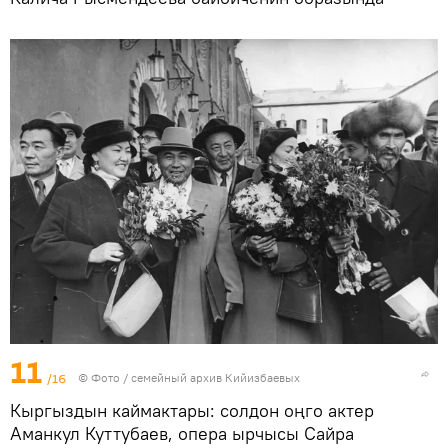
11
/16
© Фото / семейный архив Кийизбаевых
Кыргыздын каймактары: солдон оңго актер
Аманкул Куттубаев, опера ырчысы Сайра