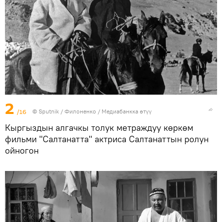
2
/16
©
Sputnik
/ Филоненко
/
Медиабанкка өтүү
Кыргыздын алгачкы толук метраждуу көркөм
фильми "Салтанатта" актриса Салтанаттын ролун
ойногон