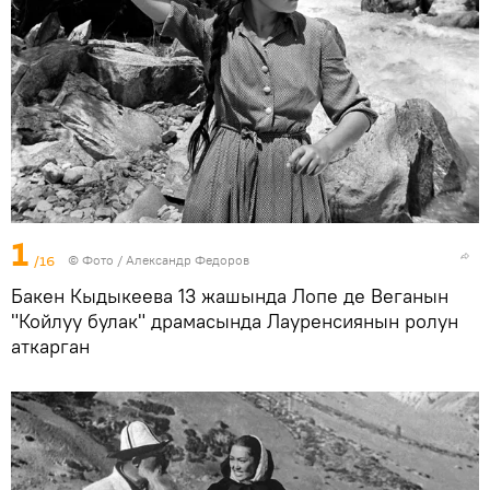
1
/16
© Фото / Александр Федоров
Бакен Кыдыкеева 13 жашында Лопе де Веганын
"Койлуу булак" драмасында Лауренсиянын ролун
аткарган