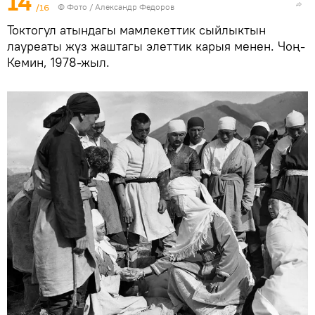
14
/16
© Фото / Александр Федоров
Токтогул атындагы мамлекеттик сыйлыктын
лауреаты жүз жаштагы элеттик карыя менен. Чоң-
Кемин, 1978-жыл.