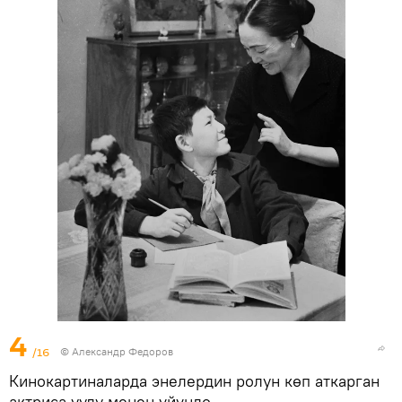
4
/16
© Александр Федоров
Кинокартиналарда энелердин ролун көп аткарган
актриса уулу менен үйүндө