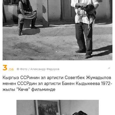
3
/16
© Фото / Александр Федоров
Кыргыз ССРинин эл артисти Советбек Жумадылов
менен СССРдин эл артисти Бакен Кыдыкеева 1972-
жылы "Көчө" фильминде