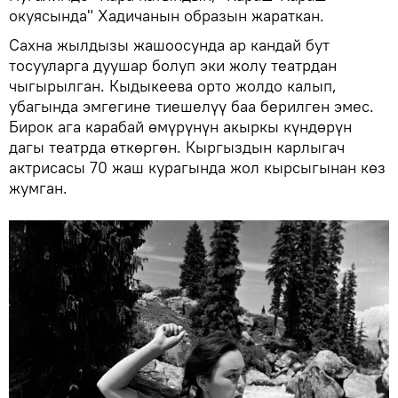
окуясында" Хадичанын образын жараткан.
Сахна жылдызы жашоосунда ар кандай бут
тосууларга дуушар болуп эки жолу театрдан
чыгырылган. Кыдыкеева орто жолдо калып,
убагында эмгегине тиешелүү баа берилген эмес.
Бирок ага карабай өмүрүнүн акыркы күндөрүн
дагы театрда өткөргөн. Кыргыздын карлыгач
актрисасы 70 жаш курагында жол кырсыгынан көз
жумган.