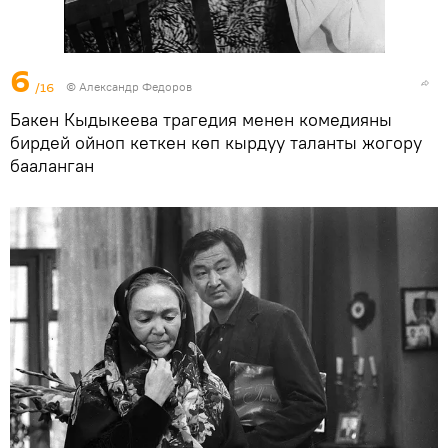
6
/16
© Александр Федоров
Бакен Кыдыкеева трагедия менен комедияны
бирдей ойноп кеткен көп кырдуу таланты жогору
бааланган