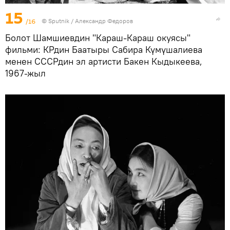
15
/16
©
Sputnik / Александр Федоров
Болот Шамшиевдин "Караш-Караш окуясы"
фильми: КРдин Баатыры Сабира Күмүшалиева
менен СССРдин эл артисти Бакен Кыдыкеева,
1967-жыл