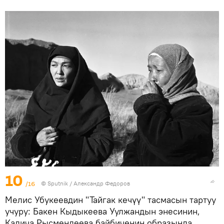
10
/16
©
Sputnik / Александр Федоров
Мелис Убукеевдин "Тайгак кечүү" тасмасын тартуу
учуру: Бакен Кыдыкеева Уулжандын энесинин,
Калича Рысмендеева байбиченин образында