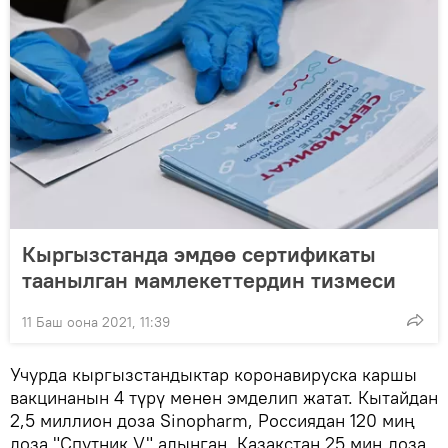
Кыргызстанда эмдөө сертификаты
таанылган мамлекеттердин тизмеси
11 Баш оона 2021, 11:39
Учурда кыргызстандыктар коронавируска каршы
вакцинанын 4 түрү менен эмделип жатат. Кытайдан
2,5 миллион доза Sinopharm, Россиядан 120 миң
доза "Спутник V" алынган. Казакстан 25 миң доза