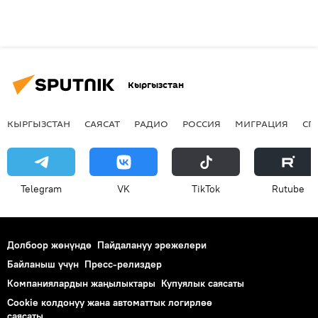
Кыргызстан
КЫРГЫЗСТАН
САЯСАТ
РАДИО
РОССИЯ
МИГРАЦИЯ
СП
Telegram
VK
ТikТоk
Rutube
Долбоор жөнүндө
Пайдалануу эрежелери
Байланыш үчүн
Пресс-релиздер
Компаниялардын жаңылыктары
Купуялык саясаты
Cookie колдонуу жана автоматтык логирлөө
саясаты