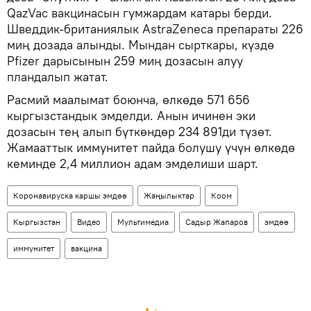
QazVac вакцинасын гумжардам катары берди.
Шведдик-британиялык AstraZeneca препараты 226
миң дозада алынды. Мындан сырткары, күздө
Pfizer дарысынын 259 миң дозасын алуу
пландалып жатат.
Расмий маалымат боюнча, өлкөдө 571 656
кыргызстандык эмделди. Анын ичинен эки
дозасын тең алып бүткөндөр 234 891ди түзөт.
Жамааттык иммунитет пайда болушу үчүн өлкөдө
кеминде 2,4 миллион адам эмделиши шарт.
Коронавируска каршы эмдөө
Жаңылыктар
Коом
Кыргызстан
Видео
Мультимедиа
Садыр Жапаров
эмдөө
иммунитет
вакцина