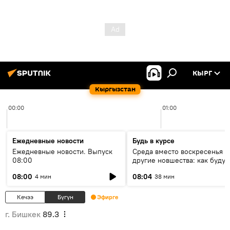
КЫРГ
Кыргызстан
00:00
01:00
Ежедневные новости
Будь в курсе
Ежедневные новости. Выпуск
Среда вместо воскресенья и
08:00
другие новшества: как будут
проходить выборы в КР?
08:00
08:04
4 мин
38 мин
Кечээ
Бүгүн
Эфирге
г. Бишкек
89.3