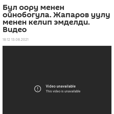
Бул оору менен
ойнобогула. Жапаров уулу
менен келип эмделди.
Видео
18:12 13.08.2021