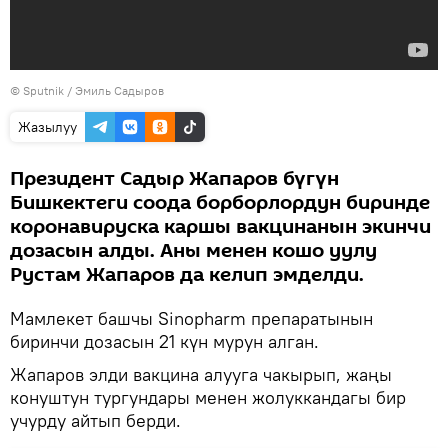
©
Sputnik / Эмиль Садыров
Жазылуу
Президент Садыр Жапаров бүгүн
Бишкектеги соода борборлордун биринде
коронавируска каршы вакцинанын экинчи
дозасын алды. Аны менен кошо уулу
Рустам Жапаров да келип эмделди.
Мамлекет башчы Sinopharm препаратынын
биринчи дозасын 21 күн мурун алган.
Жапаров элди вакцина алууга чакырып, жаңы
конуштун тургундары менен жолуккандагы бир
учурду айтып берди.