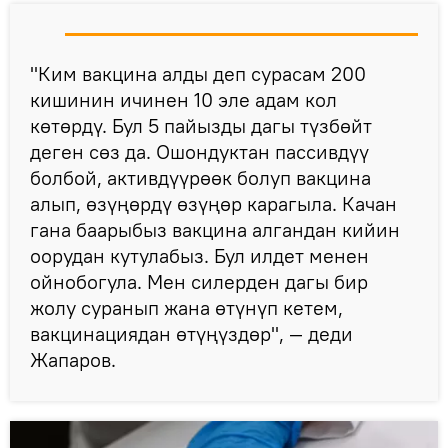
"Ким вакцина алды деп сурасам 200
кишинин ичинен 10 эле адам кол
көтөрдү. Бул 5 пайызды дагы түзбөйт
деген сөз да. Ошондуктан пассивдүү
болбой, активдүүрөөк болуп вакцина
алып, өзүңөрдү өзүңөр карагыла. Качан
гана баарыбыз вакцина алгандан кийин
оорудан кутулабыз. Бул илдет менен
ойнобогула. Мен силерден дагы бир
жолу суранып жана өтүнүп кетем,
вакцинациядан өтүңүздөр", — деди
Жапаров.