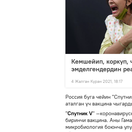
Кемшейип, коркуп, 
эмделгендердин ре
4 Жалган Куран 2021, 18:17
Россия буга чейин "Спутни
аталган үч вакцина чыгард
"
Спутник V
" —коронавирус
биринчи вакцина. Аны Гам
микробиология боюнча улу