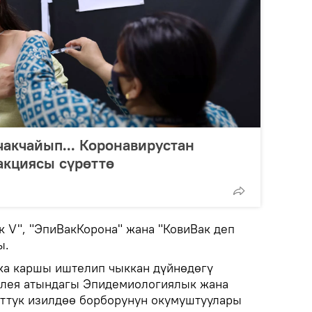
чакчайып... Коронавирустан
акциясы сүрөттө
к V", "ЭпиВакКорона" жана "КовиВак деп
ы.
ка каршы иштелип чыккан дүйнөдөгү
алея атындагы Эпидемиологиялык жана
ттук изилдөө борборунун окумуштуулары