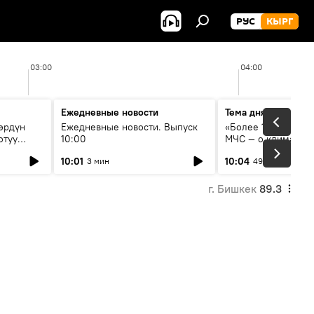
РУС
КЫРГ
03:00
04:00
Ежедневные новости
Тема дня
өрдүн
Ежедневные новости. Выпуск
«Более 1200 сёл в 
отуу
10:00
МЧС — о климате, 
системе оповещен
10:01
10:04
3 мин
49 мин
населения
г. Бишкек
89.3