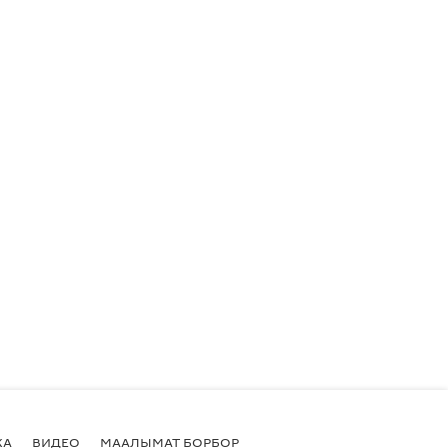
КА
ВИДЕО
МААЛЫМАТ БОРБОР