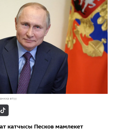
анкка өтүү
ат катчысы Песков мамлекет