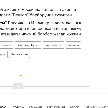
9га каршы Россияда катталган экинчи
деги "Вектор" борборунда түзүлгөн.
кты
" Россиянын Илимдер академиясынын
дармектерди изилдөө жана иштеп чыгуу
 атындагы илимий борбор жасап чыккан.
Дүйнөдө
Владимир Путин
коронавирус
вакцина
ирус
Кыргызстан
ЯСАТ
РАДИО
РОССИЯ
МИГРАЦИЯ
СПОРТ
ИНФОГРАФИ