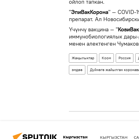
ойлоп тапкан.
"
ЭпиВакКорона
" — COVID-1
препарат. Ал Новосибирски
Үчүнчү вакцина — "
КовиВа
иммунобиологиялык дары-
менен алектенген Чумаков
Жаңылыктар
Коом
Россия
эмдөө
Дүйнөгө жайылган коронав
Кыргызстан
КЫРГЫЗСТАН
СА