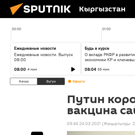
Кыргызстан
00:00
01:00
Ежедневные новости
Будь в курсе
Ежедневные новости. Выпуск
О вкладе РКФР в развити
08:00
экономики КР и ключевы
секторах до 2030 года
08:00
08:04
4 мин
55 мин
Кечээ
Бүгүн
Эфирге
Путин кор
вакцина с
09:44 24.03.2021
(Жаңыртылды:
2