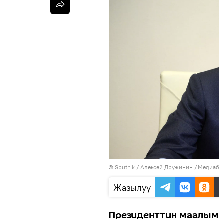
©
Sputnik
/ Алексей Дружинин
/
Медиаб
Жазылуу
Президенттин маалым