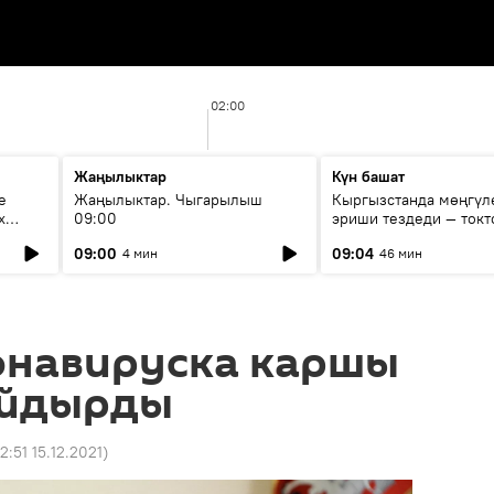
02:00
Жаңылыктар
Күн башат
е
Жаңылыктар. Чыгарылыш
Кыргызстанда мөңгүл
х
09:00
эриши тездеди — токт
мүмкүн эмеспи?
09:00
09:04
4 мин
46 мин
онавируска каршы
айдырды
2:51 15.12.2021
)