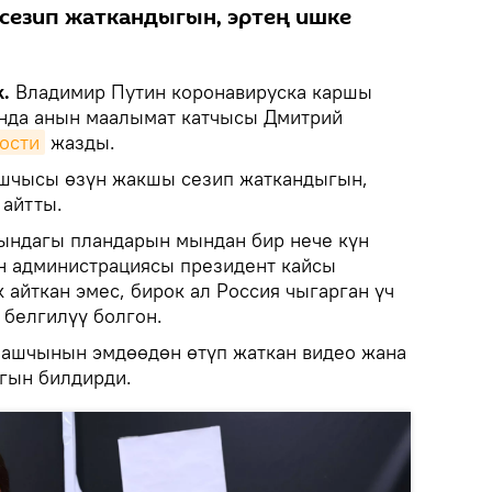
сезип жаткандыгын, эртең ишке
.
Владимир Путин коронавируска каршы
ында анын маалымат катчысы Дмитрий
ости
жазды.
ашчысы өзүн жакшы сезип жаткандыгын,
 айтты.
сындагы пландарын мындан бир нече күн
н администрациясы президент кайсы
 айткан эмес, бирок ал Россия чыгарган үч
 белгилүү болгон.
башчынын эмдөөдөн өтүп жаткан видео жана
ыгын билдирди.