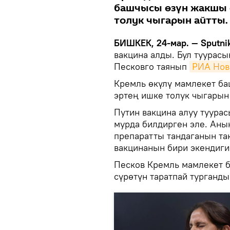
башчысы өзүн жакшы 
толук чыгарын айтты.
БИШКЕК, 24-мар. — Sputnik
вакцина алды. Бул туурас
Песковго таянып
РИА Нов
Кремль өкүлү мамлекет б
эртең ишке толук чыгарын
Путин вакцина алуу туура
мурда билдирген эле. Аны
препаратты тандаганын так
вакцинанын бири экендиги
Песков Кремль мамлекет 
сүрөтүн таратпай турганд