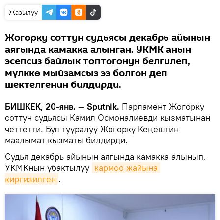
Жазылуу
Жогорку соттун судьясы декабрь айынын
аягында камакка алынган. УКМК анын
эсепсиз байлык топтогонун белгилеп,
мүлккө мыйзамсыз ээ болгон деп
шектелгенин билдирди.
БИШКЕК, 20-янв. — Sputnik.
Парламент Жогорку
соттун судьясы Камил Осмоналиевди кызматынан
четтетти. Бул тууралуу Жогорку Кеңештин
маалымат кызматы билдирди.
Судья декабрь айынын аягында камакка алынып,
УКМКнын убактылуу
кармоо жайына 
киргизилген
.