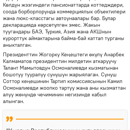
Көлдүн жээгиндеги пансионаттарда коттедждери,
соода борборлорунда коммерциялык объектилери
жана люкс-класстагы автоунаалары бар. Булар
декларацияда көрсөтүлгөн эмес. Жакын
туугандары БАЭ, Түркия, Азия жана АКШнын
курорттук аймактарына байма-бай каттап турганы
аныкталган.
Президенттин Жогорку Кеңештеги өкүлү Анарбек
Калмаматов президенттин милдетин аткаруучу
Талант Мамытовдун Осмоналиевди кызматынан
бошотуу тууралуу сунушун жарыялаган. Сунуш
Соттор кеңешинин Тартип комиссиясынын Камил
Осмоналиевди жоопко тартуу жана аны кызматтан
алуу жөнүндө чечиминин негизинде кабыл
алынган.