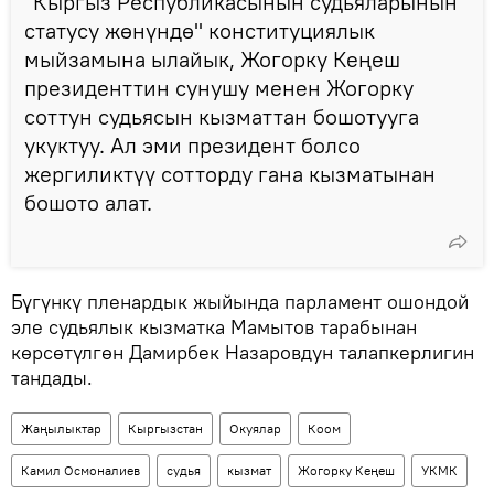
"Кыргыз Республикасынын судьяларынын
статусу жөнүндө" конституциялык
мыйзамына ылайык, Жогорку Кеңеш
президенттин сунушу менен Жогорку
соттун судьясын кызматтан бошотууга
укуктуу. Ал эми президент болсо
жергиликтүү сотторду гана кызматынан
бошото алат.
Бүгүнкү пленардык жыйында парламент ошондой
эле судьялык кызматка Мамытов тарабынан
көрсөтүлгөн Дамирбек Назаровдун талапкерлигин
тандады.
Жаңылыктар
Кыргызстан
Окуялар
Коом
Камил Осмоналиев
судья
кызмат
Жогорку Кеңеш
УКМК