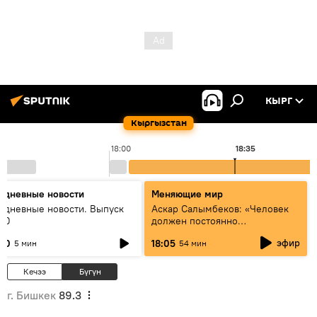
КЫРГ
Кыргызстан
18:00
18:35
едневные новости
Меняющие мир
едневные новости. Выпуск
Аскар Салымбеков: «Человек
:00
должен постоянно
совершенствоваться»
эфир
:00
18:05
5 мин
54 мин
Кечээ
Бүгүн
г. Бишкек
89.3