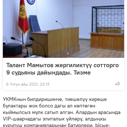
Талант Мамытов жергиликтүү сотторго
9 судьяны дайындады. Тизме
6 Үчтүн айы 2021, 23:13
УКМКнын билдиришинче, тиешелүү киреше
булактары жок болсо дагы ал көптөгөн
кыймылсыз мүлк сатып алган. Алардын арасында
VIP-шаарчадагы элиталык үйлөрү, алдыңкы
курулуш компанияларынан батирлери, Ысык-