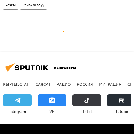
чечим
камакка алуу
Кыргызстан
КЫРГЫЗСТАН
САЯСАТ
РАДИО
РОССИЯ
МИГРАЦИЯ
СП
Telegram
VK
ТikТоk
Rutube