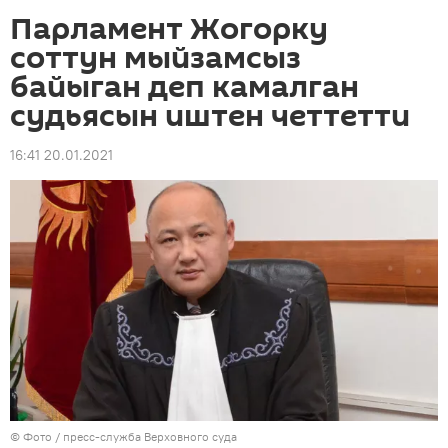
Парламент Жогорку
соттун мыйзамсыз
байыган деп камалган
судьясын иштен четтетти
16:41 20.01.2021
© Фото / пресс-служба Верховного суда