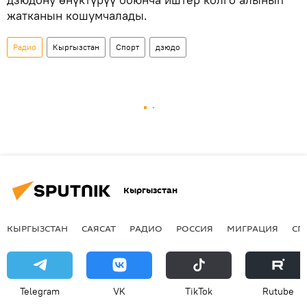
жатканын кошумчалады.
Радио
Кыргызстан
Спорт
дзюдо
Кыргызстан
КЫРГЫЗСТАН
САЯСАТ
РАДИО
РОССИЯ
МИГРАЦИЯ
СП
Telegram
VK
ТikТоk
Rutube