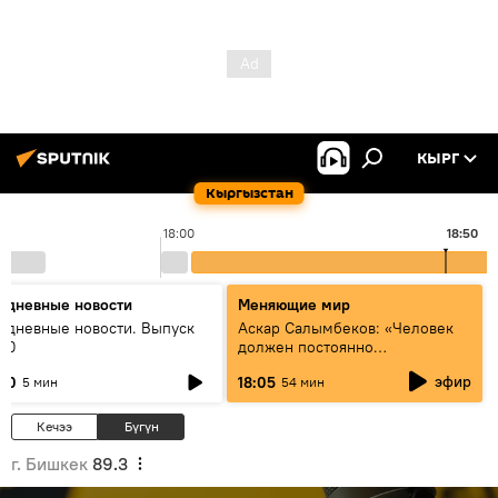
КЫРГ
Кыргызстан
18:00
18:50
едневные новости
Меняющие мир
едневные новости. Выпуск
Аскар Салымбеков: «Человек
:00
должен постоянно
совершенствоваться»
эфир
:00
18:05
5 мин
54 мин
Кечээ
Бүгүн
г. Бишкек
89.3