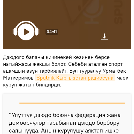
04:41
Дзюдого баланы кичинекей кезинен берсе
натыйжасы жакшы болот. Себеби аталган спорт
адамдын өзүн тарбиялайт. Бул тууралуу Урматбек
Маткеримов
Sputnik Кыргызстан радиосуна
маек
куруп жатып билдирди.
"Улуттук дзюдо боюнча федерация жана
демөөрчүлөр тарабынан дзюдо борбору
салынууда. Анын курулушу аяктап ишке