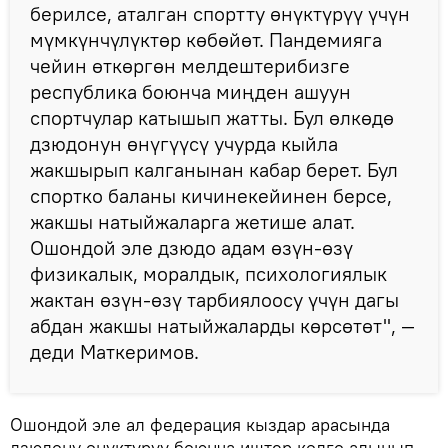
берилсе, аталган спортту өнүктүрүү үчүн
мүмкүнчүлүктөр көбөйөт. Пандемияга
чейин өткөргөн мелдештерибизге
республика боюнча миңден ашуун
спортчулар катышып жатты. Бул өлкөдө
дзюдонун өнүгүүсү учурда кыйла
жакшырып калганынан кабар берет. Бул
спортко баланы кичинекейинен берсе,
жакшы натыйжаларга жетише алат.
Ошондой эле дзюдо адам өзүн-өзү
физикалык, моралдык, психологиялык
жактан өзүн-өзү тарбиялоосу үчүн дагы
абдан жакшы натыйжаларды көрсөтөт", —
деди Маткеримов.
Ошондой эле ал федерация кыздар арасында
дзюдону өнүктүрүү боюнча иштер колго алынып