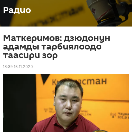
Радио
Маткеримов: дзюдонун
адамды тарбиялоодо
таасири зор
13:39 16.11.2020