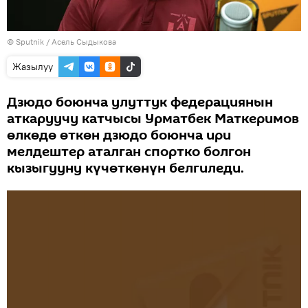
©
Sputnik
/ Асель Сыдыкова
Жазылуу
Дзюдо боюнча улуттук федерациянын
аткаруучу катчысы Урматбек Маткеримов
өлкөдө өткөн дзюдо боюнча ири
мелдештер аталган спортко болгон
кызыгууну күчөткөнүн белгиледи.