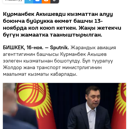
Курманбек Акышевди кызматтан алуу
боюнча буйрукка өкмөт башчы 13-
ноябрда кол коюп кеткен. Жаңы жетекчи
бүгүн жамаатка тааныштырылган.
БИШКЕК, 16-ноя. — Sputnik.
Жарандык авиация
агенттигинин башчысы Курманбек Акышев
ээлеген кызматынан бошотулду. Бул тууралуу
Жолдор жана транспорт министрлигинин
маалымат кызматы кабарлады.