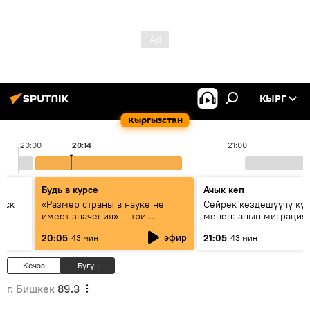
КЫРГ
Кыргызстан
20:00
20:14
21:00
Будь в курсе
Ачык кеп
уск
«Размер страны в науке не
Сейрек кездешүүчү ку
имеет значения» — три
менен: анын миграция
эксперта о сотрудничестве
жолу эмнеден кабар б
эфир
20:05
21:05
43 мин
43 мин
России и Кыргызстана в
образовании и исследованиях
Кечээ
Бүгүн
г. Бишкек
89.3