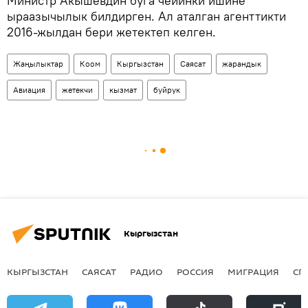
Министр Акышевдин буга чейинки ишине
ыраазычылык билдирген. Ал аталган агенттикти
2016-жылдан бери жетектеп келген.
Жаңылыктар
Коом
Кыргызстан
Саясат
жарандык
Авиация
жетекчи
кызмат
буйрук
Кыргызстан
КЫРГЫЗСТАН
САЯСАТ
РАДИО
РОССИЯ
МИГРАЦИЯ
СП