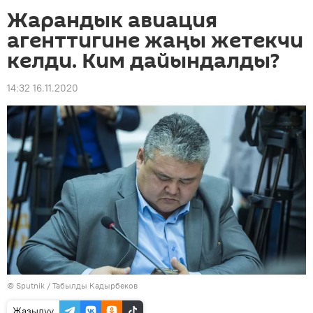
Жарандык авиация
агенттигине жаңы жетекчи
келди. Ким дайындалды?
14:32 16.11.2020
©
Sputnik / Табылды Кадырбеков
Жазылуу