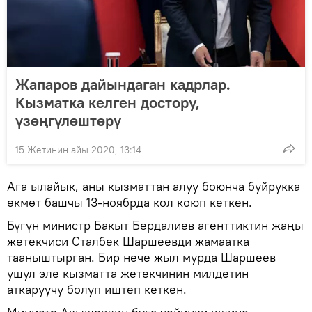
Жапаров дайындаган кадрлар.
Кызматка келген достору,
үзөңгүлөштөрү
15 Жетинин айы 2020, 13:14
Ага ылайык, аны кызматтан алуу боюнча буйрукка
өкмөт башчы 13-ноябрда кол коюп кеткен.
Бүгүн министр Бакыт Бердалиев агенттиктин жаңы
жетекчиси Сталбек Шаршеевди жамаатка
тааныштырган. Бир нече жыл мурда Шаршеев
ушул эле кызматта жетекчинин милдетин
аткаруучу болуп иштеп кеткен.