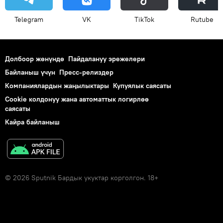
Telegram
VK
ТikТоk
Rutube
Долбоор жөнүндө
Пайдалануу эрежелери
Байланыш үчүн
Пресс-релиздер
Компаниялардын жаңылыктары
Купуялык саясаты
Cookie колдонуу жана автоматтык логирлөө
саясаты
Кайра байланыш
© 2026 Sputnik Бардык укуктар корголгон. 18+