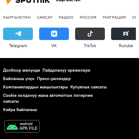
КЫРГЫЗСТАН
САЯСАТ
РАДИО
РОССИЯ
МИГРАЦИЯ
СП
Telegram
VK
ТikТоk
Rutube
Долбоор жөнүндө
Пайдалануу эрежелери
Байланыш үчүн
Пресс-релиздер
Компаниялардын жаңылыктары
Купуялык саясаты
Cookie колдонуу жана автоматтык логирлөө
саясаты
Кайра байланыш