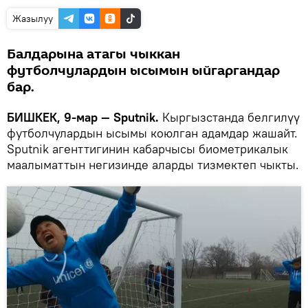
Жазылуу
Балдарына атагы чыккан
футболчулардын ысымын ыйгаргандар
бар.
БИШКЕК, 9-мар — Sputnik.
Кыргызстанда белгилүү
футболчулардын ысымы коюлган адамдар жашайт.
Sputnik агенттигинин кабарчысы биометрикалык
маалыматтын негизинде аларды тизмектеп чыкты.