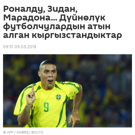
Роналду, Зидан,
Марадона... Дүйнөлүк
футболчулардын атын
алган кыргызстандыктар
09:51 09.03.2019
©
AFP
/ GABRIEL BOUYS