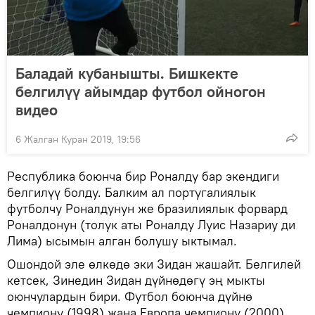
Баладай кубанышты. Бишкекте
белгилүү айымдар футбол ойногон
видео
6 Жалган Куран 2019, 19:56
Республика боюнча бир Роналду бар экендиги
белгилүү болду. Балким ал португалиялык
футболчу Роналдунун же бразилиялык форвард
Роналдонун (толук аты Роналду Луис Назариу ди
Лима) ысымын алган болушу ыктымал.
Ошондой эле өлкөдө эки Зидан жашайт. Белгилей
кетсек, Зинедин Зидан дүйнөдөгү эң мыкты
оюнчулардын бири. Футбол боюнча дүйнө
чемпиону (1998) жана Европа чемпиону (2000).