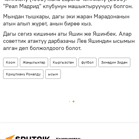
"Реал Мадрид" клубунун машыктыруучусу болгон.
Мындан тышкары, дагы эки жаран Марадонанын
атын алып жүрөт, анын бирөө кыз.
Дагы сегиз кишинин аты Яшин же Яшинбек. Алар
советтик атактуу дарбазачы Лев Яшиндин ысымын
алган деп болжолдоого болот.
Коом
Жаңылыктар
Кыргызстан
футбол
Зинедин Зидан
Криштиану Роналду
ысым
Кыргызстан