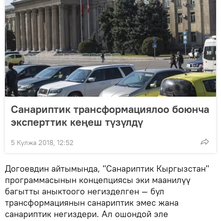
Санариптик трансформациялоо боюнча
эксперттик кеңеш түзүлдү
5 Кулжа 2018, 12:52
Догоевдин айтымында, "Санариптик Кыргызстан"
программасынын концепциясы эки маанилүү
багытты аныктоого негизделген — бул
трансформациянын санариптик эмес жана
санариптик негиздери. Ал ошондой эле