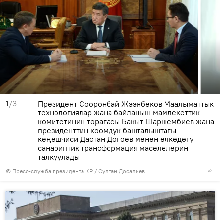
1
/3
Президент Сооронбай Жээнбеков Маалыматтык
технологиялар жана байланыш мамлекеттик
комитетинин төрагасы Бакыт Шаршембиев жана
президенттин коомдук башталыштагы
кеңешчиси Дастан Догоев менен өлкөдөгү
санариптик трансформация маселелерин
талкуулады
©
Пресс-служба президента КР / Султан Досалиев