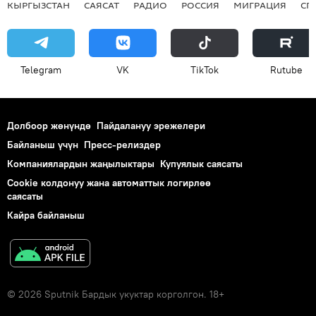
КЫРГЫЗСТАН
САЯСАТ
РАДИО
РОССИЯ
МИГРАЦИЯ
СП
Telegram
VK
ТikТоk
Rutube
Долбоор жөнүндө
Пайдалануу эрежелери
Байланыш үчүн
Пресс-релиздер
Компаниялардын жаңылыктары
Купуялык саясаты
Cookie колдонуу жана автоматтык логирлөө
саясаты
Кайра байланыш
© 2026 Sputnik Бардык укуктар корголгон. 18+