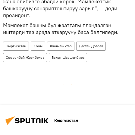
жана элибизге абадай керек. Мамлекеттик
башкарууну санариптештирүү зарыл", — деди
президент.
Мамлекет башчы бул жааттагы пландалган
иштерди тез арада аткарууну баса белгиледи.
Кыргызстан
Коом
Жаңылыктар
Дастан Догоев
Сооронбай Жээнбеков
Бакыт Шаршембиев
Кыргызстан