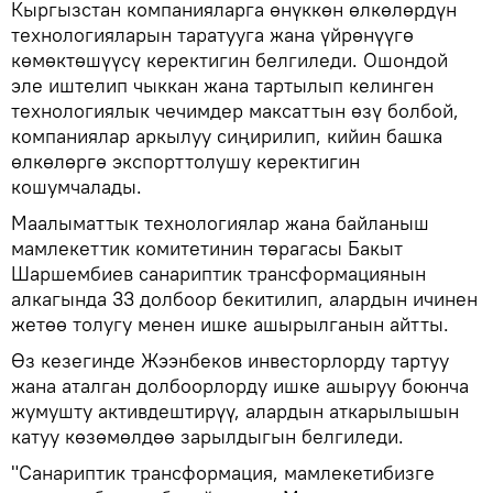
Кыргызстан компанияларга өнүккөн өлкөлөрдүн
технологияларын таратууга жана үйрөнүүгө
көмөктөшүүсү керектигин белгиледи. Ошондой
эле иштелип чыккан жана тартылып келинген
технологиялык чечимдер максаттын өзү болбой,
компаниялар аркылуу сиңирилип, кийин башка
өлкөлөргө экспорттолушу керектигин
кошумчалады.
Маалыматтык технологиялар жана байланыш
мамлекеттик комитетинин төрагасы Бакыт
Шаршембиев санариптик трансформациянын
алкагында 33 долбоор бекитилип, алардын ичинен
жетөө толугу менен ишке ашырылганын айтты.
Өз кезегинде Жээнбеков инвесторлорду тартуу
жана аталган долбоорлорду ишке ашыруу боюнча
жумушту активдештирүү, алардын аткарылышын
катуу көзөмөлдөө зарылдыгын белгиледи.
"Санариптик трансформация, мамлекетибизге