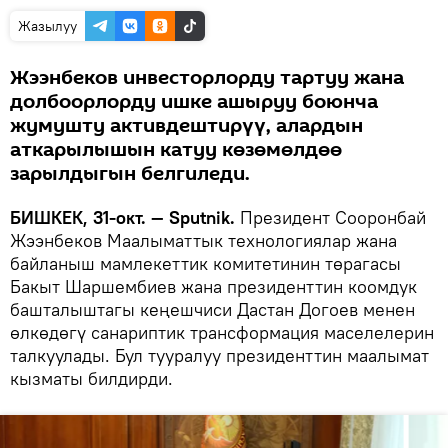
Жазылуу
Жээнбеков инвесторлорду тартуу жана
долбоорлорду ишке ашыруу боюнча
жумушту активдештирүү, алардын
аткарылышын катуу көзөмөлдөө
зарылдыгын белгиледи.
БИШКЕК, 31-окт. — Sputnik.
Президент Сооронбай
Жээнбеков Маалыматтык технологиялар жана
байланыш мамлекеттик комитетинин төрагасы
Бакыт Шаршембиев жана президенттин коомдук
башталыштагы кеңешчиси Дастан Догоев менен
өлкөдөгү санариптик трансформация маселелерин
талкуулады. Бул тууралуу президенттин маалымат
кызматы билдирди.