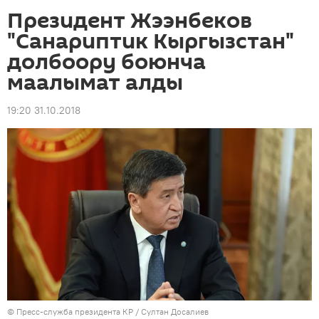
Президент Жээнбеков
"Санариптик Кыргызстан"
долбоору боюнча
маалымат алды
19:20 31.10.2018
©
Пресс-служба президента КР / Султан Досалиев