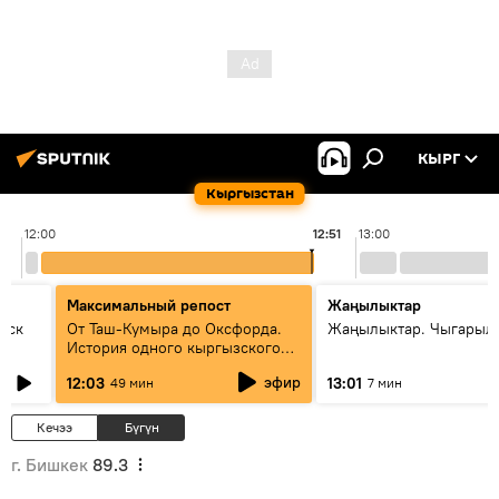
КЫРГ
Кыргызстан
12:00
12:51
13:00
Максимальный репост
Жаңылыктар
уск
От Таш-Кумыра до Оксфорда.
Жаңылыктар. Чыгарыл
История одного кыргызского
динозавра
эфир
12:03
13:01
49 мин
7 мин
Кечээ
Бүгүн
г. Бишкек
89.3