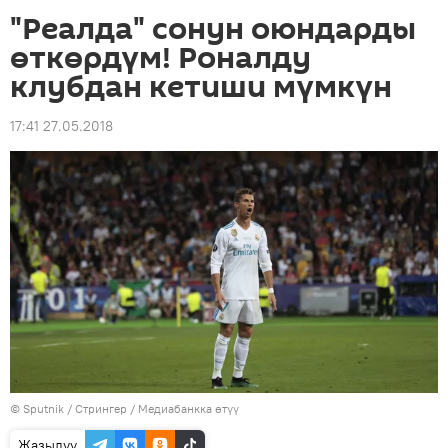
"Реалда" сонун оюндарды
өткөрдүм! Роналду
клубдан кетиши мүмкүн
17:41 27.05.2018
©
Sputnik
/ Стрингер
/
Медиабанкка өтүү
Жазылуу