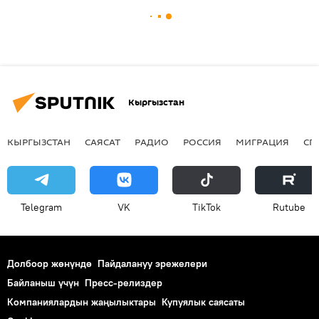
Кыргызстан
КЫРГЫЗСТАН
САЯСАТ
РАДИО
РОССИЯ
МИГРАЦИЯ
СП
Telegram
VK
ТikТоk
Rutube
Долбоор жөнүндө
Пайдалануу эрежелери
Байланыш үчүн
Пресс-релиздер
Компаниялардын жаңылыктары
Купуялык саясаты