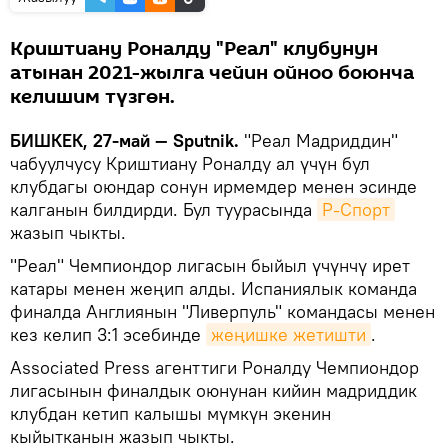
Криштиану Роналду "Реал" клубунун
атынан 2021-жылга чейин ойноо боюнча
келишим түзгөн.
БИШКЕК, 27-май — Sputnik.
"Реал Мадриддин"
чабуулчусу Криштиану Роналду ал үчүн бул
клубдагы оюндар сонун ирмемдер менен эсинде
калганын билдирди. Бул туурасында
Р-Спорт
жазып чыкты.
"Реал" Чемпиондор лигасын быйыл үчүнчү ирет
катары менен жеңип алды. Испаниялык команда
финалда Англиянын "Ливерпуль" командасы менен
кез келип 3:1 эсебинде
жеңишке жетишти
.
Associated Press агенттиги Роналду Чемпиондор
лигасынын финалдык оюнунан кийин мадриддик
клубдан кетип калышы мүмкүн экенин
кыйытканын жазып чыкты.