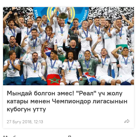
Мындай болгон эмес! "Реал" үч жолу
катары менен Чемпиондор лигасынын
кубогун утту
27 Бугу 2018, 12:13