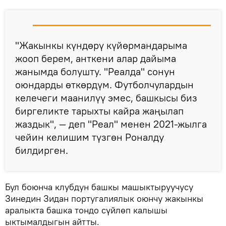
"Жакынкы күндөрү күйөрмандарыма
жооп берем, анткени алар дайыма
жанымда болушту. "Реалда" сонун
оюндарды өткөрдүм. Футболчулардын
келечеги маанилүү эмес, башкысы биз
биргеликте тарыхты кайра жаңылап
жаздык", — деп "Реал" менен 2021-жылга
чейин келишим түзгөн Роналду
билдирген.
Бул боюнча клубдун башкы машыктыруучусу
Зинедин Зидан португалиялык оюнчу жакынкы
аралыкта башка тондо сүйлөп калышы
ыктымалдыгын айтты.