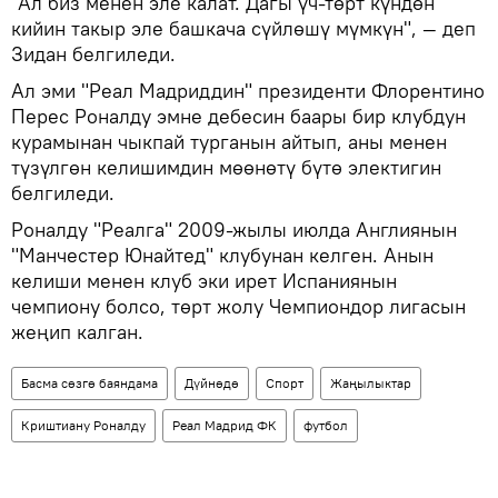
"Ал биз менен эле калат. Дагы үч-төрт күндөн
кийин такыр эле башкача сүйлөшү мүмкүн", — деп
Зидан белгиледи.
Ал эми "Реал Мадриддин" президенти Флорентино
Перес Роналду эмне дебесин баары бир клубдун
курамынан чыкпай турганын айтып, аны менен
түзүлгөн келишимдин мөөнөтү бүтө электигин
белгиледи.
Роналду "Реалга" 2009-жылы июлда Англиянын
"Манчестер Юнайтед" клубунан келген. Анын
келиши менен клуб эки ирет Испаниянын
чемпиону болсо, төрт жолу Чемпиондор лигасын
жеңип калган.
Басма сөзгө баяндама
Дүйнөдө
Спорт
Жаңылыктар
Криштиану Роналду
Реал Мадрид ФК
футбол