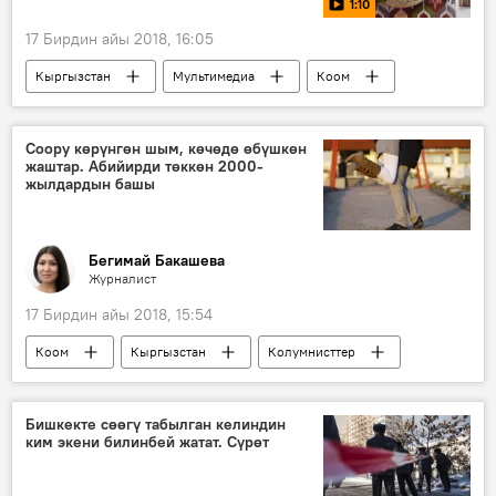
1:10
17 Бирдин айы 2018, 16:05
Кыргызстан
Мультимедиа
Коом
Видео
Жаңылыктар
тамак-аш
пирожок
видео-рецепт
Соору көрүнгөн шым, көчөдө өбүшкөн
жаштар. Абийирди төккөн 2000-
жылдардын башы
Бегимай Бакашева
Журналист
17 Бирдин айы 2018, 15:54
Коом
Кыргызстан
Колумнисттер
Жаңылыктар
Бишкек
студент
мода
кийим-кече
Бишкекте сөөгү табылган келиндин
ким экени билинбей жатат. Сүрөт