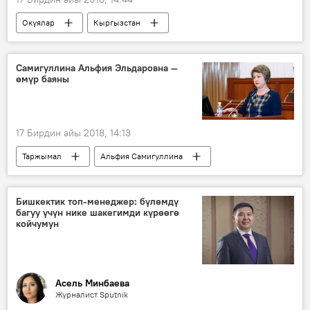
Окуялар
Кыргызстан
Жаңылыктар
Ала-Арча капчыгайы
аска
альпинист
Самигуллина Альфия Эльдаровна —
өмүр баяны
17 Бирдин айы 2018, 14:13
Таржымал
Альфия Самигуллина
биография
Бишкектик топ-менеджер: бүлөмдү
багуу үчүн нике шакегимди күрөөгө
койчумун
Асель Минбаева
Журналист Sputnik