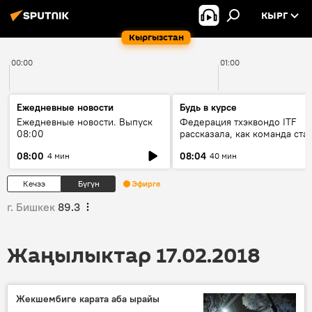
КЫРГ
Кыргызстан
00:00
01:00
Ежедневные новости
Будь в курсе
Ежедневные новости. Выпуск
Федерация тхэквондо ITF
08:00
рассказала, как команда ста
жертвой мошенников
08:00
08:04
4 мин
40 мин
Кечээ
Бүгүн
Эфирге
г. Бишкек
89.3
Жаңылыктар 17.02.2018
Жекшембиге карата аба ырайы