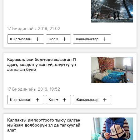
17 Бирдин айы 2018, 21:02
Кыргызстан
Коом
Жаңылыктар
Кыргызгидромет
аба ырайы
Каракол: эки бөлмөдө жашаган 11
адам, көздөн учкан үй, өлүмтүгүн
артпаган бүлө
17 Бирдин айы 2018, 19:52
Кыргызстан
Коом
Жаңылыктар
Каракол
акча
бала
оору
үй
Калпакты импорттоого тыюу салган
мыйзам долбоорун эл да талкуулай
алат