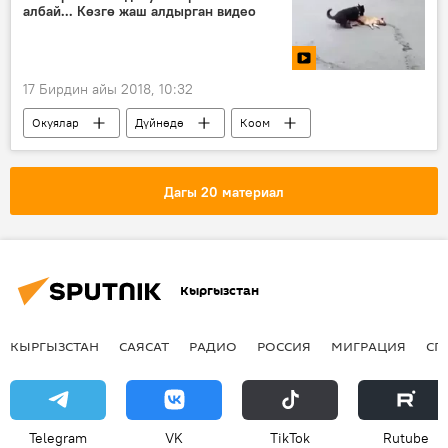
албай... Көзгө жаш алдырган видео
Казакстанда кармалган ЖК депутаты Дамирбек Асылбек уулу
17 Бирдин айы 2018, 10:32
Окуялар
Дүйнөдө
Коом
Мультимедиа
Видео
Видеоклуб
Кытай
ит
Дагы 20 материал
Кыргызстан
КЫРГЫЗСТАН
САЯСАТ
РАДИО
РОССИЯ
МИГРАЦИЯ
СП
Telegram
VK
ТikТоk
Rutube