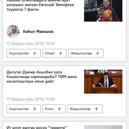
Кышкы Олимпиадага экинчи ирет
катышып жаткан Евгений Тимофеев
тууралуу 7 факты
Кабыл Макешов
17 Бирдин айы 2018, 12:01
Кыргызстан
Спорт
Жаңылыктар
Түштүк Корея
Евгений Тимофеев
Олимпиадалык оюндар
Депутат Дамир Асылбек уулу
Казакстанда кармалдыбы? ТИМ жана
Кыргыздын көркөм өнөрү, белгилүү инсандары жөнүндө фактылар
кесиптештери эмне дейт
17 Бирдин айы 2018, 11:06
Кыргызстан
Коом
Жаңылыктар
Казакстан
Дамирбек Асылбек уулу
депутат
кармоо
Ит өлүп калган досун "тирилте"