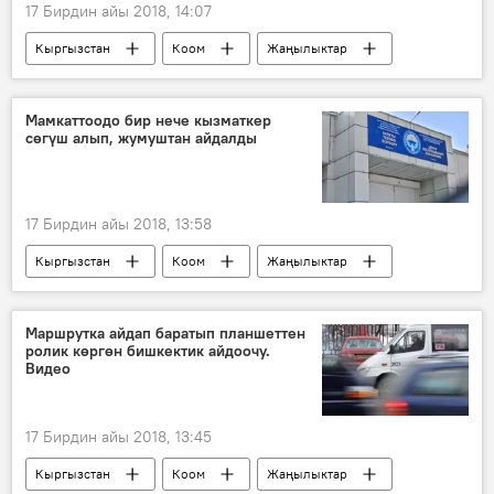
17 Бирдин айы 2018, 14:07
Кыргызстан
Коом
Жаңылыктар
Экономика
Азат Базаркулов
Mega
ишкер
юрист
Мамкаттоодо бир нече кызматкер
сөгүш алып, жумуштан айдалды
17 Бирдин айы 2018, 13:58
Кыргызстан
Коом
Жаңылыктар
Мамлекеттик каттоо кызматы
сөгүш
кызмат
Маршрутка айдап баратып планшеттен
ролик көргөн бишкектик айдоочу.
Видео
17 Бирдин айы 2018, 13:45
Кыргызстан
Коом
Жаңылыктар