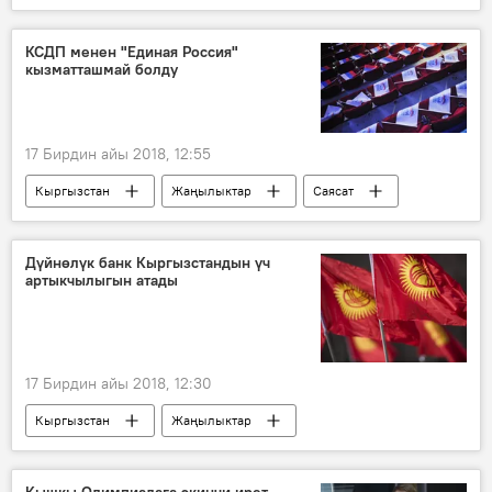
Бишкек
айдоочу
маршруттук такси
планшет
Видео
КСДП менен "Единая Россия"
кызматташмай болду
17 Бирдин айы 2018, 12:55
Кыргызстан
Жаңылыктар
Саясат
КСДП фракциясы
Единая Россия
макулдашуу
кызматташуу
Дүйнөлүк банк Кыргызстандын үч
артыкчылыгын атады
17 Бирдин айы 2018, 12:30
Кыргызстан
Жаңылыктар
Экономика
Лилия Бурунчук
мүмкүнчүлүк