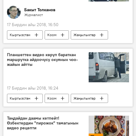
Бакыт Толканов
Журналист
17 Бирдин айы 2018, 16:50
Кыргызстан
Коом
Жаңылыктар
Саясат
Алмазбек Эргешов
Жогорку Кеңеш
маараке
Планшеттен видео көрүп бараткан
маршрутка айдоочусу окуянын чоо-
жайын айтты
17 Бирдин айы 2018, 16:24
Кыргызстан
Коом
Жаңылыктар
маршрутка
айдоочу
жүргүнчү
Таңдайдан даамы кетпейт!
Өзбектердин "пирожок" тамагынын
видео рецепти