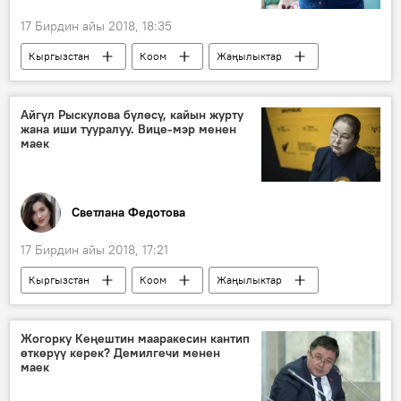
17 Бирдин айы 2018, 18:35
Кыргызстан
Коом
Жаңылыктар
ак калпак
мыйзам долбоору
сунуш
Айгүл Рыскулова бүлөсү, кайын журту
жана иши тууралуу. Вице-мэр менен
маек
Светлана Федотова
17 Бирдин айы 2018, 17:21
Кыргызстан
Коом
Жаңылыктар
Бишкек
Айгүл Рыскулова
министр
вице-мэр
үй-бүлө
Жогорку Кеңештин мааракесин кантип
өткөрүү керек? Демилгечи менен
маек