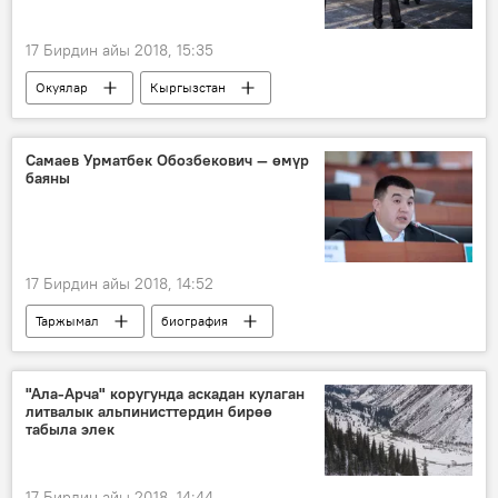
17 Бирдин айы 2018, 15:35
Окуялар
Кыргызстан
Жаңылыктар
Бишкек
ШИИБ
сөөк
аял
Самаев Урматбек Обозбекович — өмүр
баяны
17 Бирдин айы 2018, 14:52
Таржымал
биография
Урмат Самаев
"Ала-Арча" коругунда аскадан кулаган
литвалык альпинисттердин бирөө
табыла элек
17 Бирдин айы 2018, 14:44