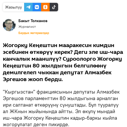
Жазылуу
Бакыт Толканов
Журналист
Бардык материалдар
Жогорку Кеңештин мааракесин кимдин
эсебинен өткөрүү керек? Деги эле иш-чара
канчалык маанилүү? Суроолорго Жогорку
Кеңештин 80 жылдыгын белгилөөнү
демилгелеп чыккан депутат Алмазбек
Эргешов жооп берди.
"Кыргызстан" фракциясынын депутаты Алмазбек
Эргешов парламенттин 80 жылдыгына арналган
ири салтанат өткөрүүнү сунуштады. Бул тууралуу
ал ЖКнын жыйынында айтты. Эл өкүлү мындай
иш-чара Жогорку Кеңештин кадыр-баркы кыйла
жогорулатат деген пикирде.