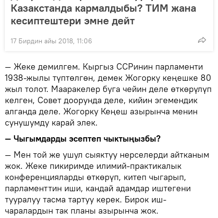
Казакстанда кармалдыбы? ТИМ жана
кесиптештери эмне дейт
17 Бирдин айы 2018, 11:06
— Жеке демилгем. Кыргыз ССРинин парламенти
1938-жылы түптөлгөн, демек Жогорку кеңешке 80
жыл толот. Мааракелер буга чейин деле өткөрүлүп
келген, Совет доорунда деле, кийин эгемендик
алганда деле. Жогорку Кеңеш азырынча менин
сунушумду карай элек.
— Чыгымдарды эсептеп чыктыңызбы?
— Мен той же ушул сыяктуу нерселерди айтканым
жок. Жеке пикиримде илимий-практикалык
конференцияларды өткөрүп, китеп чыгарып,
парламенттин иши, кандай адамдар иштегени
тууралуу тасма тартуу керек. Бирок иш-
чаралардын так планы азырынча жок.