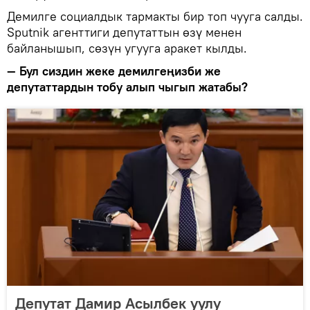
Демилге социалдык тармакты бир топ чууга салды.
Sputnik агенттиги депутаттын өзү менен
байланышып, сөзүн угууга аракет кылды.
— Бул сиздин жеке демилгеңизби же
депутаттардын тобу алып чыгып жатабы?
Депутат Дамир Асылбек уулу