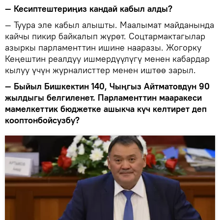
— Кесиптештериңиз кандай кабыл алды?
— Туура эле кабыл алышты. Маалымат майданында
кайчы пикир байкалып жүрөт. Соцтармактагылар
азыркы парламенттин ишине нааразы. Жогорку
Кеңештин реалдуу ишмердүүлүгү менен кабардар
кылуу үчүн журналисттер менен иштөө зарыл.
— Быйыл Бишкектин 140, Чыңгыз Айтматовдун 90
жылдыгы белгиленет. Парламенттин мааракеси
мамелкеттик бюджетке ашыкча күч келтирет деп
кооптонбойсузбу?