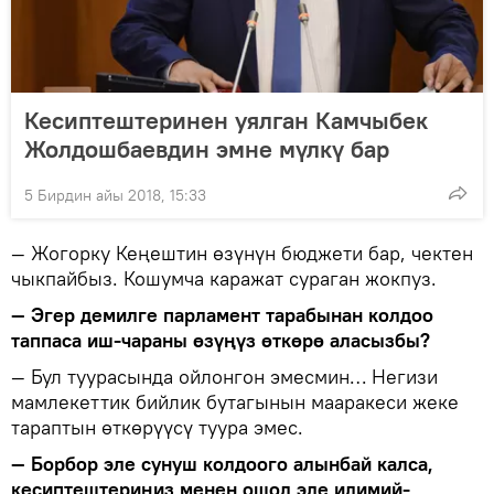
Кесиптештеринен уялган Камчыбек
Жолдошбаевдин эмне мүлкү бар
5 Бирдин айы 2018, 15:33
— Жогорку Кеңештин өзүнүн бюджети бар, чектен
чыкпайбыз. Кошумча каражат сураган жокпуз.
— Эгер демилге парламент тарабынан колдоо
таппаса иш-чараны өзүңүз өткөрө аласызбы?
— Бул туурасында ойлонгон эмесмин… Негизи
мамлекеттик бийлик бутагынын мааракеси жеке
тараптын өткөрүүсү туура эмес.
— Борбор эле сунуш колдоого алынбай калса,
кесиптештериңиз менен ошол эле илимий-