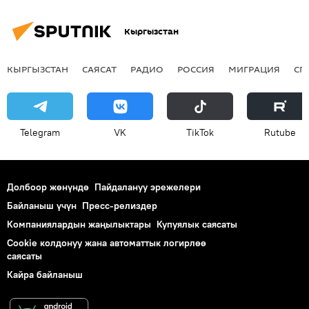
Кыргызстан
КЫРГЫЗСТАН
САЯСАТ
РАДИО
РОССИЯ
МИГРАЦИЯ
СП
Telegram
VK
ТikТоk
Rutube
Долбоор жөнүндө
Пайдалануу эрежелери
Байланыш үчүн
Пресс-релиздер
Компаниялардын жаңылыктары
Купуялык саясаты
Cookie колдонуу жана автоматтык логирлөө
саясаты
Кайра байланыш