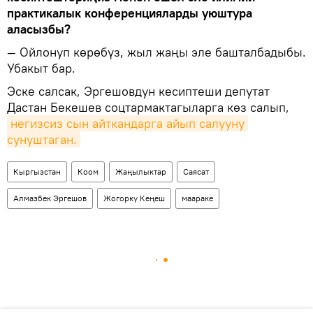
практикалык конференцияларды уюштура
аласызбы?
— Ойлонуп көрөбүз, жыл жаңы эле башталбадыбы.
Убакыт бар.
Эске салсак, Эргешовдун кесиптеши депутат
Дастан Бекешев соцтармактагыларга көз салып,
негизсиз сын айткандарга айып салууну 
сунуштаган.
Кыргызстан
Коом
Жаңылыктар
Саясат
Алмазбек Эргешов
Жогорку Кеңеш
маараке