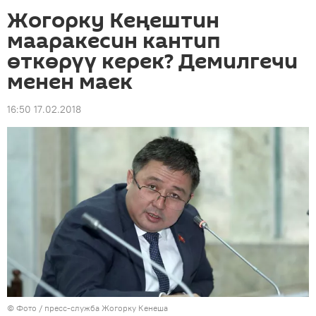
Жогорку Кеңештин
мааракесин кантип
өткөрүү керек? Демилгечи
менен маек
16:50 17.02.2018
© Фото /
пресс-служба Жогорку Кенеша