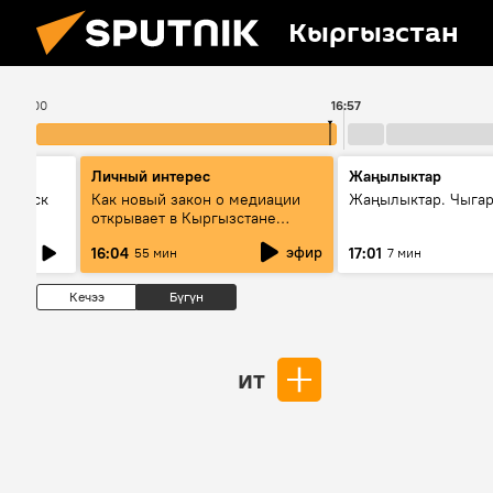
Кыргызстан
16:00
16:57
Личный интерес
Жаңылыктар
Выпуск
Как новый закон о медиации
Жаңылыктар. Чыга
открывает в Кыргызстане
культуру диалога
эфир
16:04
17:01
55 мин
7 мин
Кечээ
Бүгүн
ит