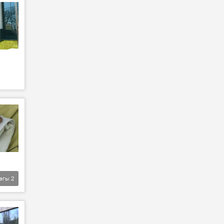
агы
2