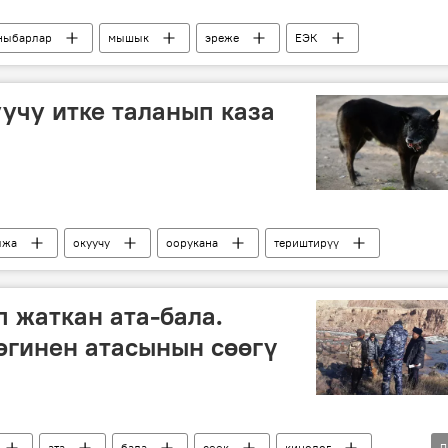
ныбарлар
мышык
эреже
ЕЭК
учу итке таланып каза
лжа
окуучу
оорукана
териштирүү
 жаткан ата-бала.
эгинен атасынын сөөгү
ата
бала
сөөк
кинолог
Д