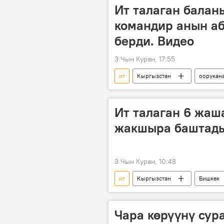
Ит талаган балан
командир анын аб
берди. Видео
3 Чын Куран, 17:55
ит
Кыргызстан
оорукан
Ит талаган 6 жаш
жакшыра баштад
3 Чын Куран, 10:48
ит
Кыргызстан
Бишкек
кайра жандандыруу бөлүмү
Чара көрүүнү сур