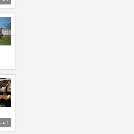
агы
2