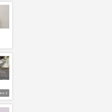
агы
3