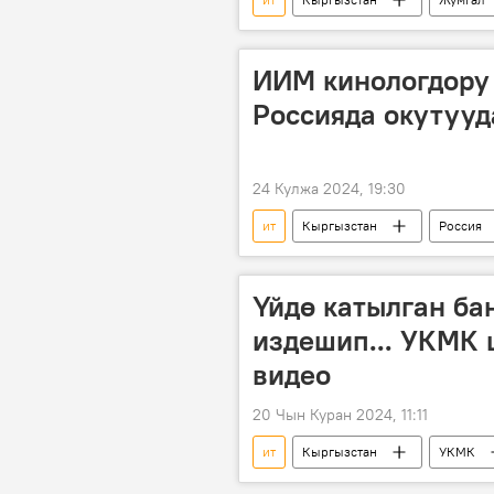
ИИМ
Сүрөт
ИИМ кинологдору
Россияда окутууд
24 Кулжа 2024, 19:30
ит
Кыргызстан
Россия
Үйдө катылган ба
издешип... УКМК 
видео
20 Чын Куран 2024, 11:11
ит
Кыргызстан
УКМК
Сүрөт
гашиш