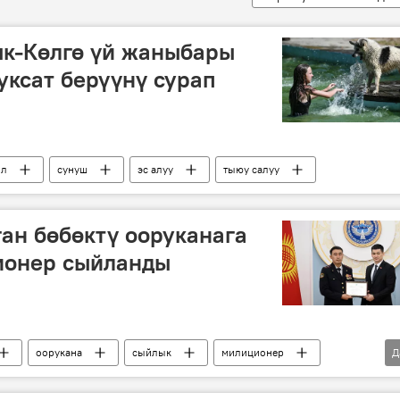
ык-Көлгө үй жаныбары
уксат берүүнү сурап
өл
сунуш
эс алуу
тыюу салуу
ган бөбөктү ооруканага
ионер сыйланды
оорукана
сыйлык
милиционер
Д