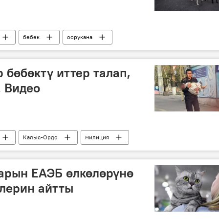
бөбөк
оорукана
 бөбөктү иттер талап,
. Видео
Калыс-Ордо
милиция
арын ЕАЭБ өлкөлөрүнө
лерин айтты