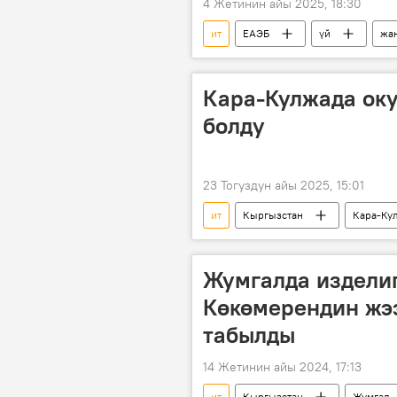
4 Жетинин айы 2025, 18:30
ит
ЕАЭБ
үй
жа
Кара-Кулжада оку
болду
23 Тогуздун айы 2025, 15:01
ит
Кыргызстан
Кара-Ку
Жумгалда изделип
Көкөмерендин жэ
табылды
14 Жетинин айы 2024, 17:13
ит
Кыргызстан
Жумгал