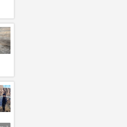
агы
2