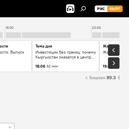
РУС
КЫРГ
19:00
20:00
ости
Тема дня
Жаңылыктар
ости. Выпуск
Инвестиции без границ: почему
Жаңылыктар.
Кыргызстан оказался в центре
внимания бизнеса
18:06
19:01
52 мин
11 мин
г. Бишкек
89.3