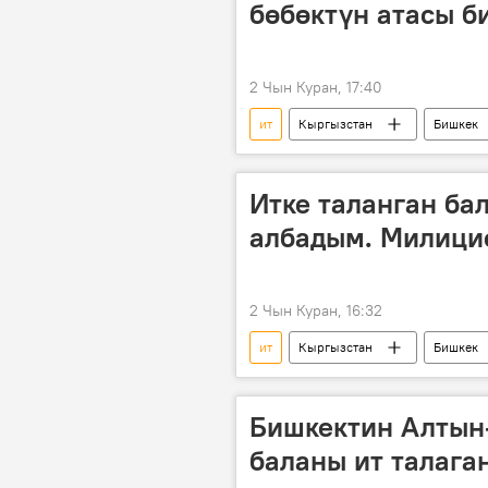
бөбөктүн атасы б
2 Чын Куран, 17:40
ит
Кыргызстан
Бишкек
Итке таланган б
албадым. Милици
2 Чын Куран, 16:32
ит
Кыргызстан
Бишкек
Бишкектин Алтын
баланы ит талага