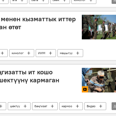
 менен кызматтык иттер
ан өтөт
кинолог
ИИМ
машыгуу
ңгизатты ит кошо
шектүүнү кармаган
шектүү
баңгизат
кармоо
Видео
Д