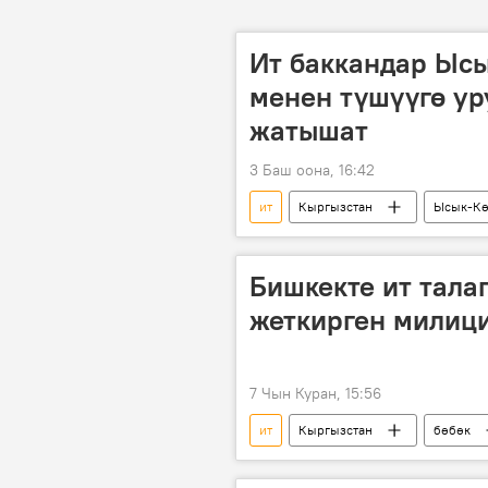
Ит баккандар Ыс
менен түшүүгө ур
жатышат
3 Баш оона, 16:42
ит
Кыргызстан
Ысык-К
Бишкекте ит тала
жеткирген милиц
7 Чын Куран, 15:56
ит
Кыргызстан
бөбөк
төрага
грамота