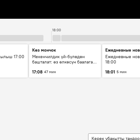
18:00
Көз мончок
Ежедневные нов
рылыш 17:00
Мекенчилдик үй-бүлөдөн
Ежедневные нов
башталат: өз өлкөсүн баалаган
18:00
муунду кантип тарбиялоо
17:08
18:01
47 мин
5 мин
керек?
Керек убакытты тандоо