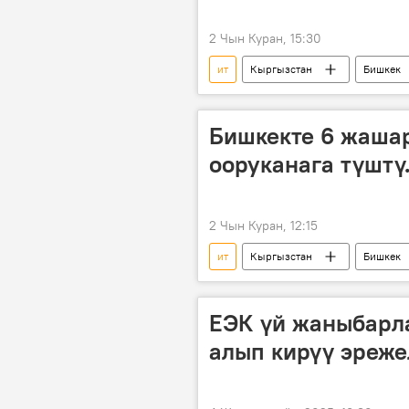
2 Чын Куран, 15:30
ит
Кыргызстан
Бишкек
Бишкекте 6 жашар
ооруканага түштү
2 Чын Куран, 12:15
ит
Кыргызстан
Бишкек
ЕЭК үй жаныбарл
алып кирүү эреже