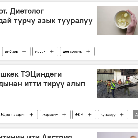
от. Диетолог
ай турчу азык тууралуу
имбирь
мурун
ден соолук
ишкек ТЭЦиндеги
дынан итти тирүү алып
ТЭЦтеги авария
жарылуу
ӨКМ
куткаруу
Д
Бишкек ТЭЦиндеги авария
нтинин ити Австрия