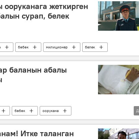
ы ооруканага жеткирген
алын сурап, белек
а
бөбөк
милиционер
белек
ар баланын абалы
ы
бөбөк
оорукана
Д
дарыгер
анам! Итке таланган