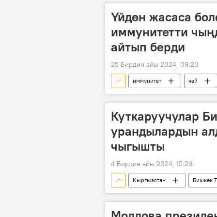
Үйдөн жасаса бол
иммунитетти чыңд
айтып берди
25 Бирдин айы 2024, 09:20
ит
иммунитет
чай
Куткаруучулар Б
урандылардын ал
чыгышты
4 Бирдин айы 2024, 15:29
ит
Кыргызстан
Бишкек 
урандылар
ыраазычылык
Молдова президе