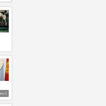
агы
2