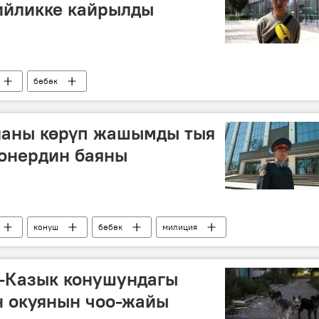
ийликке кайрылды
бөбөк
аланы көрүп жашымды тыя
онердин баяны
конуш
бөбөк
милиция
-Казык конушундагы
н окуянын чоо-жайы