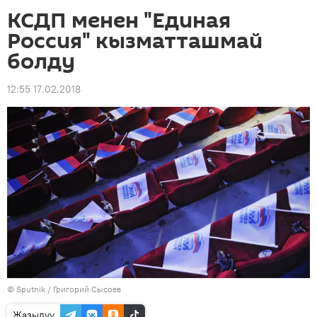
КСДП менен "Единая
Россия" кызматташмай
болду
12:55 17.02.2018
©
Sputnik
/ Григорий Сысоев
Жазылуу