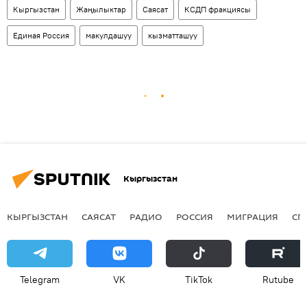
Кыргызстан
Жаңылыктар
Саясат
КСДП фракциясы
Единая Россия
макулдашуу
кызматташуу
Кыргызстан
КЫРГЫЗСТАН
САЯСАТ
РАДИО
РОССИЯ
МИГРАЦИЯ
СП
Telegram
VK
ТikТоk
Rutube