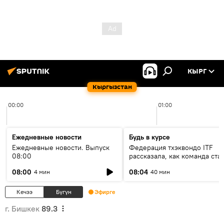
КЫРГ
Кыргызстан
00:00
01:00
Ежедневные новости
Будь в курсе
Ежедневные новости. Выпуск
Федерация тхэквондо ITF
08:00
рассказала, как команда ста
жертвой мошенников
08:00
08:04
4 мин
40 мин
Кечээ
Бүгүн
Эфирге
г. Бишкек
89.3