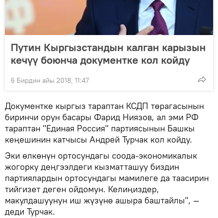
Путин Кыргызстандын калган карызын
кечүү боюнча документке кол койду
6 Бирдин айы 2018, 11:47
Документке кыргыз тараптан КСДП төрагасынын
биринчи орун басары Фарид Ниязов, ал эми РФ
тараптан "Единая Россия" партиясынын Башкы
кеңешинин катчысы Андрей Турчак кол койду.
Эки өлкөнүн ортосундагы соода-экономикалык
жогорку деңгээлдеги кызматташуу биздин
партиялардын ортосундагы мамилеге да таасирин
тийгизет деген ойдомун. Келиңиздер,
макулдашуунун иш жүзүнө ашыра баштайлы", —
деди Турчак.