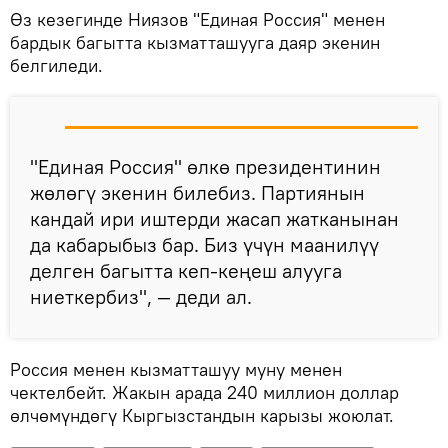
Өз кезегинде Ниязов "Единая Россия" менен
бардык багытта кызматташууга даяр экенин
белгиледи.
"Единая Россия" өлкө президентинин
жөлөгү экенин билебиз. Партиянын
кандай ири иштерди жасап жатканынан
да кабарыбыз бар. Биз үчүн маанилүү
делген багытта кеп-кеңеш алууга
ниеткербиз", — деди ал.
Россия менен кызматташуу муну менен
чектелбейт. Жакын арада 240 миллион доллар
өлчөмүндөгү Кыргызстандын карызы жоюлат.