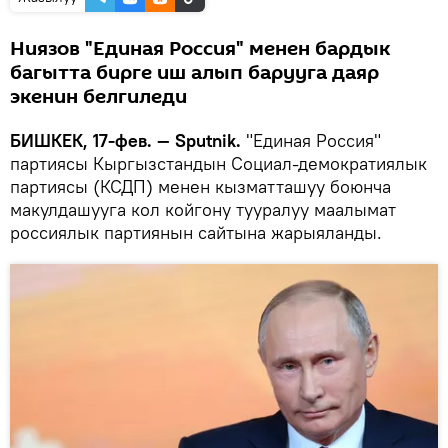
Ниязов "Единая Россия" менен бардык
багытта бирге иш алып барууга даяр
экенин белгиледи
БИШКЕК, 17-фев. — Sputnik.
"Единая Россия"
партиясы Кыргызстандын Социал-демократиялык
партиясы (КСДП) менен кызматташуу боюнча
макулдашууга кол койгону тууралуу маалымат
россиялык партиянын сайтына жарыяланды.