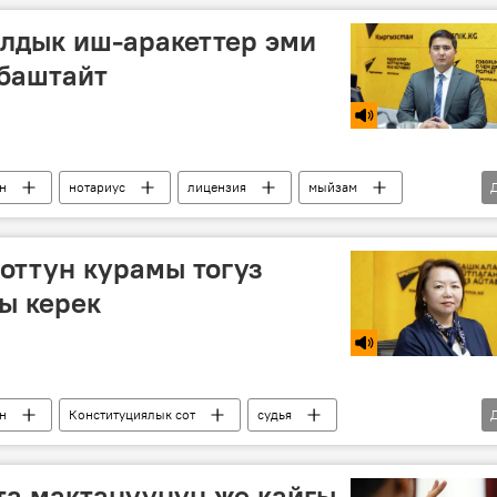
лдык иш-аракеттер эми
 баштайт
н
нотариус
лицензия
мыйзам
оттун курамы тогуз
ы керек
н
Конституциялык сот
судья
та мактануунун же кайгы