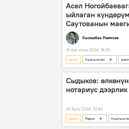
Асел Ногойбаеваг
ыйлаган күндөрүм
Саутованын маег
Кызжибек Раимова
14 Аяк оона 2024, 18:05
юрист
Кыргызстан
жакт
Асель Ногойбаева
Сыдыков: өлкөнүн
нотариус дээрлик
20 Бугу 2024, 13:43
юрист
Радио
Кыргызста
Орозбек Сыдыков