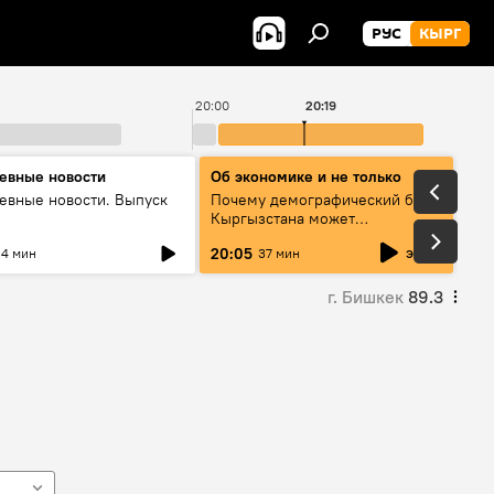
РУС
КЫРГ
20:00
20:19
евные новости
Об экономике и не только
евные новости. Выпуск
Почему демографический бум
Кыргызстана может
превратиться в проблему и как
эфир
20:05
4 мин
37 мин
этого избежать
г. Бишкек
89.3