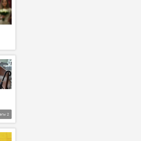
агы
2