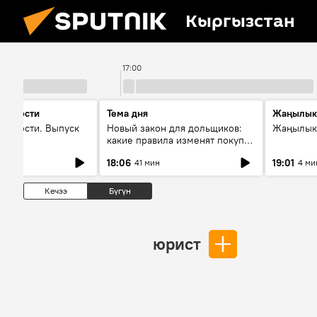
Кыргызстан
17:00
 новости
Тема дня
Жаңылык
новости. Выпуск
Новый закон для дольщиков:
Жаңылыкт
какие правила изменят покупку
квартир
18:06
19:01
41 мин
4 ми
Кечээ
Бүгүн
юрист