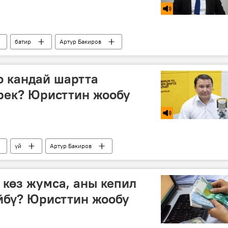
батир
Артур Бакиров
о кандай шартта
рек? Юристтин жообу
үй
Артур Бакиров
 көз жумса, аны кепил
йбү? Юристтин жообу