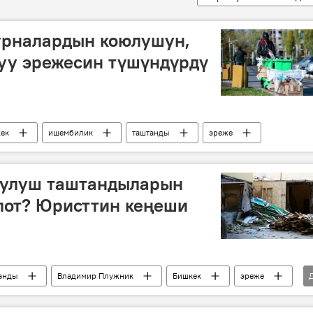
урналардын коюлушун,
уу эрежесин түшүндүрдү
ек
ишембилик
таштанды
эреже
рулуш таштандыларын
лот? Юристтин кеңеши
анды
Владимир Плужник
Бишкек
эреже