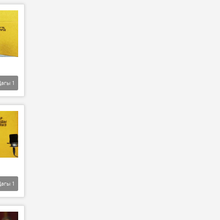
Дагы
1
Дагы
1