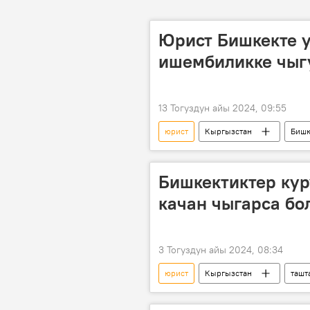
Юрист Бишкекте 
ишембиликке чыг
13 Тогуздун айы 2024, 09:55
юрист
Кыргызстан
Бишк
Бишкектиктер ку
качан чыгарса бо
3 Тогуздун айы 2024, 08:34
юрист
Кыргызстан
ташт
мыйзам