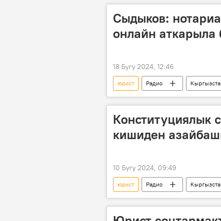
Сыдыков: нотариа
онлайн аткарыла
18 Бугу 2024, 12:46
юрист
Радио
Кыргызста
Орозбек Сыдыков
Конституциялык с
кишиден азайбаш
10 Бугу 2024, 09:49
юрист
Радио
Кыргызста
Чынара Айдарбекова
Юрист соцтармак