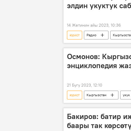
элдин укуктук са
14 Жетинин айы 2023, 10:36
юрист
Радио
Кыргызста
Орозбек Сыдыков
Осмонов: Кыргызс
энциклопедия жа
21 Бугу 2023, 12:10
юрист
Кыргызстан
укук
Бакиров: батир 
баары так көрсөт