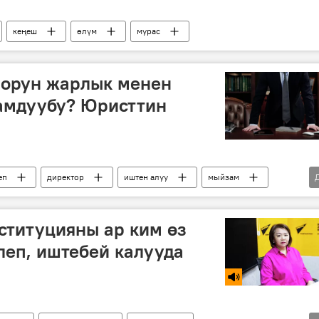
кеңеш
өлүм
мурас
лорун жарлык менен
амдуубу? Юристтин
еп
директор
иштен алуу
мыйзам
ституцияны ар ким өз
еп, иштебей калууда