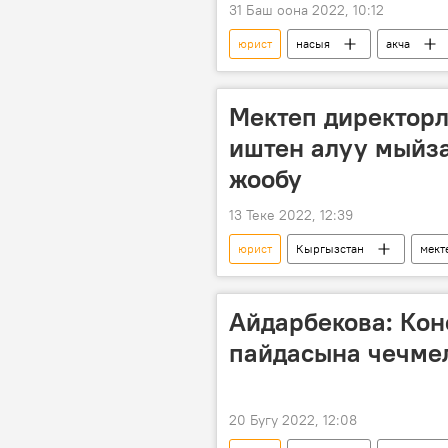
31 Баш оона 2022, 10:12
юрист
насыя
акча
Мектеп директор
иштен алуу мыйз
жообу
13 Теке 2022, 12:39
юрист
Кыргызстан
мект
жарлык
Айдарбекова: Кон
пайдасына чечмел
20 Бугу 2022, 12:08