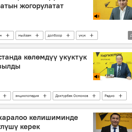
батын жогорулатат
н
мыйзам
долбоор
укук
танда көлөмдүү укуктук
зылды
энциклопедия
Доктурбек Осмонов
Радио
ижаралоо келишиминде
үлүшү керек