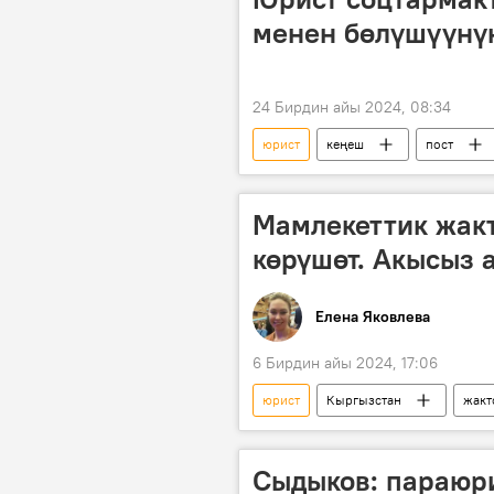
менен бөлүшүүнүн
24 Бирдин айы 2024, 08:34
юрист
кеңеш
пост
Мамлекеттик жакт
көрүшөт. Акысыз 
Елена Яковлева
6 Бирдин айы 2024, 17:06
юрист
Кыргызстан
жакт
жабырлануучу
консультаци
Сыдыков: параюри