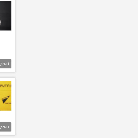
Дагы
1
Дагы
1