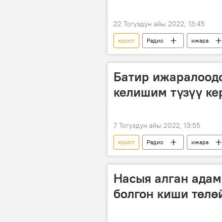
22 Тогуздун айы 2022, 13:45
юрист
Радио
ижара
Батир ижаралоод
келишим түзүү ке
7 Тогуздун айы 2022, 13:55
юрист
Радио
ижара
Насыя алган адам
болгон киши төлө