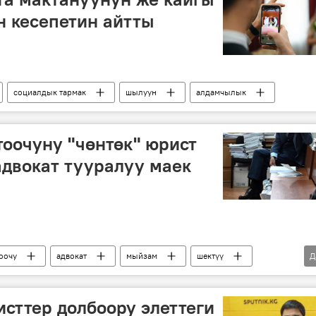
 кесепетин айтты
социалдык тармак
шылуун
алдамчылык
оочуну "чөнтөк" юрист
адвокат тууралуу маек
оочу
адвокат
мыйзам
шектүү
Д
я
сттер долбоору элеттеги