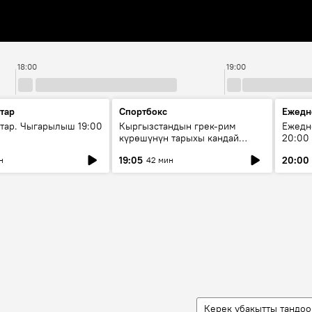
18:00
19:00
тар
Спортбокс
Ежедн
ар. Чыгарылыш 19:00
Кыргызстандын грек-рим
Ежедн
күрөшүнүн тарыхы кандай
20:00
башталган?
19:05
20:00
н
42 мин
Керек убакытты тандоо